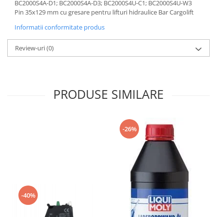
BC2000S4A-D1; BC2000S4A-D3; BC2000S4U-C1; BC2000S4U-W3
Mecanica
Pin 35x129 mm cu gresare pentru lifturi hidraulice Bar Cargolift
Electropompa si motoare electrice
Informatii conformitate produs
Burdufuri si cilindri hidraulici
Role, bucsi si bolturi
Review-uri
(0)
BEHRENS
Bolturi - role - bucse
Burdufe si cilindri
PRODUSE SIMILARE
Mecanice
Electrice
Hidraulice
-26%
Motoare electrice si pompe
SÖRENSEN
Mecanice
Electrice
Hidraulice
-40%
Cilindri hidraulici si burdufe
protectie