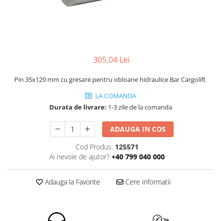
ROLE
Cilindri hidraulici si burdufe
Presuri camion
Bolturi, role si bucse
KIT GARNITURI
Lazi camion
AMA
BURDUF PROTECTIE
Lanturi de zapada
Electrice
TELECOMANDA LIFT
Cabluri pornire
Mecanice
305,04 Lei
MOTOARE ELECTRICE
Huse scaun camion
Hidraulice
ELECTRICE
Pin 35x129 mm cu gresare pentru obloane hidraulice Bar Cargolift
Pompa si motor electric
Scule camion
POMPE HIDRAULICE
Role, bolturi si bucse
LA COMANDA
Stergatoare parbriz camion
Burdufe si cilindri hidraulici
Durata de livrare:
1-3 zile de la comanda
Perdele camion
DHOLLANDIA
Cupla aer / Racord aer
ADAUGA IN COS
Electrice
Hidraulice
Cod Produs:
125571
Ai nevoie de ajutor?
+40 799 040 000
Mecanice
Cilindri, burdufe
Adauga la Favorite
Cere informatii
Bolturi, role si bucse
Pompe si motoare electrice
ZEPRO