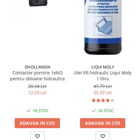
Grup electropompa
Bolturi, role si bucsi
MAMMUT LIFT
Mecanice
Electrice
Hidraulice
Motor electric si pompa hidraulica
Cilindru hidraulic si protectie
burduf
DHOLLANDIA
LIQUI MOLY
Contactor pornire 1xNO
Ulei lift hidraulic Liqui Moly
ERHEL - HYDRIS
pentru obloane hidraulice
1 litru
Hidraulice
20,34 Lei
47,79 Lei
12,20 Lei
35,59 Lei
Electrice
Mecanice
Role, bucse si bolturi
IN STOC
IN STOC
Motoras electric si pompa
ADAUGA IN COS
ADAUGA IN COS
Cilindri si burdufuri protectie
Consumabile