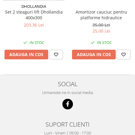
Electrice
DHOLLANDIA
Mecanice
Set 2 steaguri lift Dhollandia
Amortizor cauciuc pentru
400x300
platforme hidraulice
Hidraulice
203,36 Lei
35,00 Lei
Motoare electrice si pompe
25,00 Lei
hidraulice
Role, bucse si bolturi
IN STOC
IN STOC
Cilindru hidraulic si burduf
ADAUGA IN COS
ADAUGA IN COS
ANTEO
Electrice
Hidraulice
Mecanice
SOCIAL
Bolturi, role si bucse
Urmareste-ne in social media
Cilindri si burdufe
Pompe si motoare electrice
DAUTEL
Electrice
SUPORT CLIENTI
Hidraulica
Luni - Vineri | 09:00 - 17:00