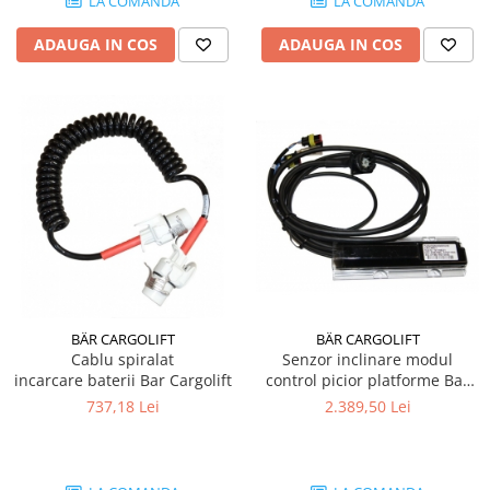
LA COMANDA
LA COMANDA
ADAUGA IN COS
ADAUGA IN COS
BÄR CARGOLIFT
BÄR CARGOLIFT
Cablu spiralat
Senzor inclinare modul
incarcare baterii Bar Cargolift
control picior platforme Bar
Cargolift
737,18 Lei
2.389,50 Lei