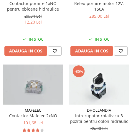
ROLE
Cilindri hidraulici si burdufe
Presuri camion
Contactor pornire 1xNO
Releu pornire motor 12V,
Bolturi, role si bucse
pentru obloane hidraulice
150A
KIT GARNITURI
Lazi camion
AMA
20,34 Lei
285,00 Lei
BURDUF PROTECTIE
Lanturi de zapada
12,20 Lei
Electrice
TELECOMANDA LIFT
Cabluri pornire
Mecanice
MOTOARE ELECTRICE
Huse scaun camion
IN STOC
IN STOC
Hidraulice
ELECTRICE
Pompa si motor electric
Scule camion
ADAUGA IN COS
ADAUGA IN COS
POMPE HIDRAULICE
Role, bolturi si bucse
Stergatoare parbriz camion
Burdufe si cilindri hidraulici
Perdele camion
DHOLLANDIA
-35%
Cupla aer / Racord aer
Electrice
Hidraulice
Mecanice
Cilindri, burdufe
MAFELEC
DHOLLANDIA
Bolturi, role si bucse
Contactor Mafelec 2xNO
Intrerupator rotativ cu 3
Pompe si motoare electrice
pozitii pentru oblon hidraulic
101,68 Lei
ZEPRO
85,00 Lei