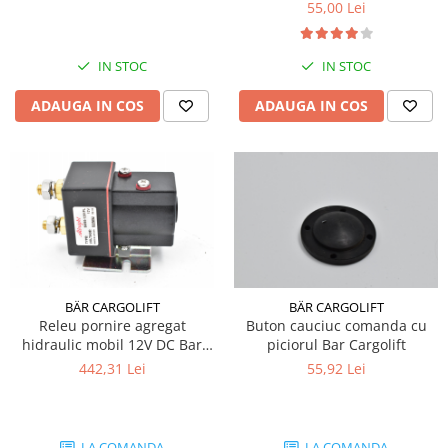
55,00 Lei
Electrice
Mecanice
Hidraulice
IN STOC
IN STOC
Motoare electrice si pompe
ADAUGA IN COS
ADAUGA IN COS
hidraulice
Role, bucse si bolturi
Cilindru hidraulic si burduf
ANTEO
Electrice
Hidraulice
Mecanice
Bolturi, role si bucse
BÄR CARGOLIFT
BÄR CARGOLIFT
Cilindri si burdufe
Releu pornire agregat
Buton cauciuc comanda cu
hidraulic mobil 12V DC Bar
piciorul Bar Cargolift
Pompe si motoare electrice
Cargolift
442,31 Lei
55,92 Lei
DAUTEL
Electrice
Hidraulica
LA COMANDA
LA COMANDA