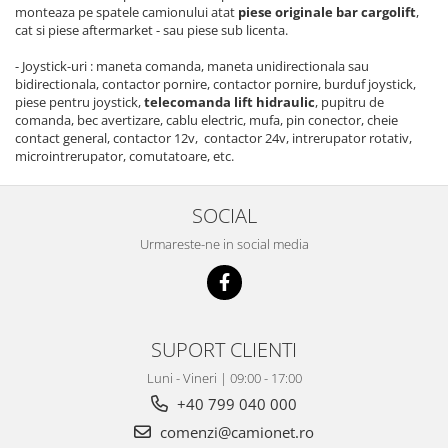
monteaza pe spatele camionului atat
piese originale bar cargolift
,
cat si piese aftermarket - sau piese sub licenta.
- Joystick-uri : maneta comanda, maneta unidirectionala sau
bidirectionala, contactor pornire, contactor pornire, burduf joystick,
piese pentru joystick,
telecomanda lift hidraulic
, pupitru de
comanda, bec avertizare, cablu electric, mufa, pin conector, cheie
contact general, contactor 12v, contactor 24v, intrerupator rotativ,
microintrerupator, comutatoare, etc.
SOCIAL
Urmareste-ne in social media
SUPORT CLIENTI
Luni - Vineri | 09:00 - 17:00
+40 799 040 000
comenzi@camionet.ro