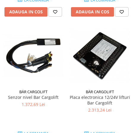
LA COMANDA
LA COMANDA
Grup electropompa
Bolturi, role si bucsi
ADAUGA IN COS
ADAUGA IN COS
MAMMUT LIFT
Mecanice
Electrice
Hidraulice
Motor electric si pompa hidraulica
Cilindru hidraulic si protectie
burduf
ERHEL - HYDRIS
Hidraulice
Electrice
BÄR CARGOLIFT
BÄR CARGOLIFT
Mecanice
Senzor nivel Bar Cargolift
Placa electronica 12/24V lifturi
Bar Cargolift
Role, bucse si bolturi
1.372,69 Lei
2.313,24 Lei
Motoras electric si pompa
Cilindri si burdufuri protectie
Consumabile