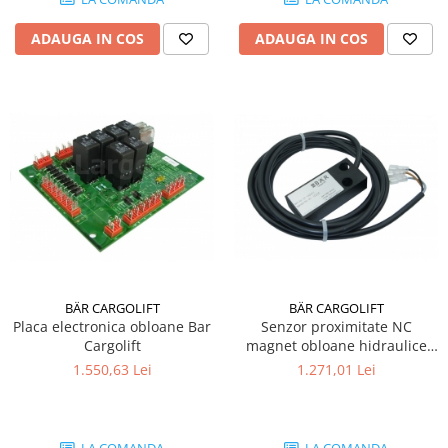
Mecanica
Electropompa si motoare electrice
ADAUGA IN COS
ADAUGA IN COS
Burdufuri si cilindri hidraulici
Role, bucsi si bolturi
BEHRENS
Bolturi - role - bucse
Burdufe si cilindri
Mecanice
Electrice
Hidraulice
Motoare electrice si pompe
SÖRENSEN
BÄR CARGOLIFT
BÄR CARGOLIFT
Placa electronica obloane Bar
Senzor proximitate NC
Mecanice
Cargolift
magnet obloane hidraulice
Electrice
Bär Cargolift
1.550,63 Lei
1.271,01 Lei
Hidraulice
Cilindri hidraulici si burdufe
protectie