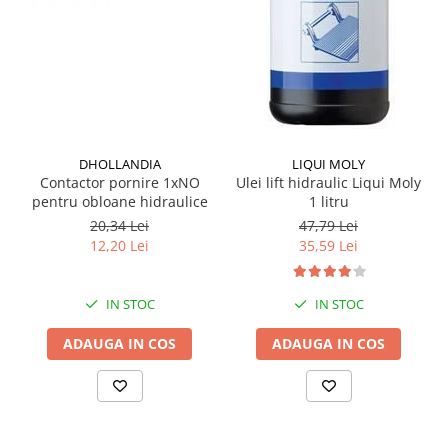
Grup electropompa
Bolturi, role si bucsi
MAMMUT LIFT
Mecanice
Electrice
Hidraulice
DHOLLANDIA
LIQUI MOLY
Motor electric si pompa hidraulica
Contactor pornire 1xNO
Ulei lift hidraulic Liqui Moly
Cilindru hidraulic si protectie
pentru obloane hidraulice
1 litru
burduf
20,34 Lei
47,79 Lei
ERHEL - HYDRIS
12,20 Lei
35,59 Lei
Hidraulice
Electrice
IN STOC
IN STOC
Mecanice
ADAUGA IN COS
ADAUGA IN COS
Role, bucse si bolturi
Motoras electric si pompa
Cilindri si burdufuri protectie
Consumabile