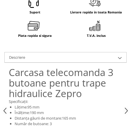
Electrice
Mecanice
Suport
Livrare rapida in toata Romania
Hidraulice
Motoare electrice si pompe
hidraulice
Plata rapida si sigura
T.V.A. inclus
Role, bucse si bolturi
Cilindru hidraulic si burduf
ANTEO
Descriere
Electrice
Carcasa telecomanda 3
Hidraulice
Mecanice
butoane pentru trape
Bolturi, role si bucse
hidraulice Zepro
Cilindri si burdufe
Specificații:
Pompe si motoare electrice
Lăţime:95 mm
DAUTEL
Înălţime:190 mm
Distanța găurii de montare:165 mm
Electrice
Număr de butoane: 3
Hidraulica