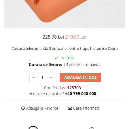
ROLE
Cilindri hidraulici si burdufe
Presuri camion
Bolturi, role si bucse
KIT GARNITURI
Lazi camion
AMA
BURDUF PROTECTIE
Lanturi de zapada
Electrice
TELECOMANDA LIFT
Cabluri pornire
Mecanice
MOTOARE ELECTRICE
228,78 Lei
210,50 Lei
Huse scaun camion
Hidraulice
ELECTRICE
Pompa si motor electric
Scule camion
Carcasa telecomanda 3 butoane pentru trape hidraulice Zepro
POMPE HIDRAULICE
Role, bolturi si bucse
Stergatoare parbriz camion
IN STOC
Burdufe si cilindri hidraulici
Durata de livrare:
1-5 zile de la comanda
Perdele camion
DHOLLANDIA
Cupla aer / Racord aer
ADAUGA IN COS
Electrice
Hidraulice
Cod Produs:
125703
Mecanice
Ai nevoie de ajutor?
+40 799 040 000
Cilindri, burdufe
Adauga la Favorite
Cere informatii
Bolturi, role si bucse
Pompe si motoare electrice
ZEPRO