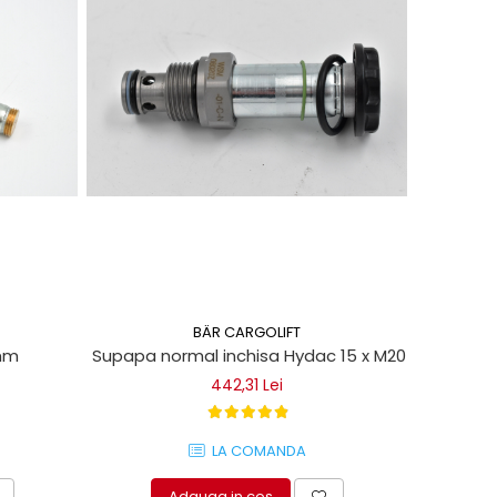
BÄR CARGOLIFT
5mm
Supapa normal inchisa Hydac 15 x M20 mm pentru l
442,31 Lei
LA COMANDA
Adauga in cos