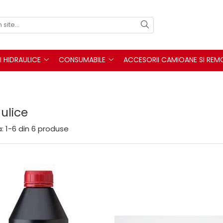
I HIDRAULICE
CONSUMABILE
ACCESORII CAMIOANE SI REM
ulice
:
1-
6
din
6
produse