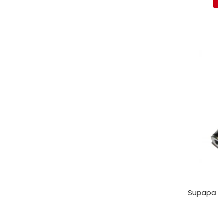
Electrice
Mecanice
Hidraulice
Motoare electrice si pompe
hidraulice
Role, bucse si bolturi
Cilindru hidraulic si burduf
ANTEO
Electrice
Hidraulice
Mecanice
Bolturi, role si bucse
Cilindri si burdufe
Pompe si motoare electrice
DAUTEL
Supapa h
Electrice
Hidraulica