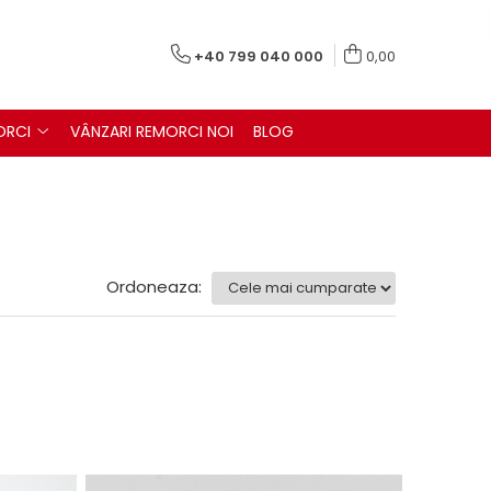
+40 799 040 000
0,00
ORCI
VÂNZARI REMORCI NOI
BLOG
Ordoneaza: