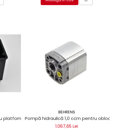
BEHRENS
ro
ru platforme de ridicare Behrens Eurolift, BÄR Cargolift, Daut
Pompă hidraulică 1,0 ccm pentru obloane de ridica
1.067,65 Lei