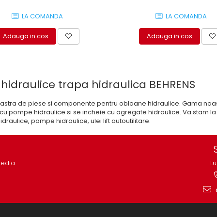
LA COMANDA
LA COMANDA
Adauga in cos
Adauga in cos
 hidraulice trapa hidraulica BEHRENS
tra de piese si componente pentru obloane hidraulice. Gama noastra 
cu pompe hidraulice si se incheie cu agregate hidraulice. Va stam la d
raulice, pompe hidraulice, ulei lift autoutilitare.
media
Lu