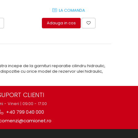
LA COMANDA
Adauga in cos
incepe de la garnituri reparatie cilindru hidraulic,
ispozitie cu orice model de rezervor ulei hidraulic,
SUPORT CLIENTI
ni - Vineri | 09:00 - 17:00
+40 799 040 000
comenzi@camionet.ro