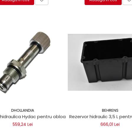
DHOLLANDIA
BEHRENS
idraulica Hydac pentru obloane de ridicare Dhollandia, Zep
Rezervor hidraulic 3,5 L pent
559,24 Lei
666,01 Lei