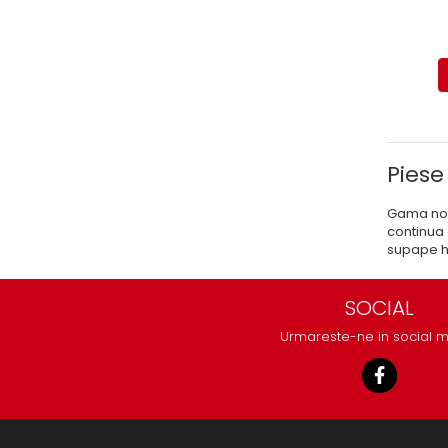
Mecanica
Electropompa si motoare
electrice
Burdufuri si cilindri hidraulici
Role, bucsi si bolturi
BEHRENS
Bolturi - role - bucse
Piese
Burdufe si cilindri
Gama noas
Mecanice
continua 
Electrice
supape hid
Hidraulice
Motoare electrice si pompe
SOCIAL
SÖRENSEN
Urmareste-ne in social 
Mecanice
Electrice
Hidraulice
Cilindri hidraulici si burdufe