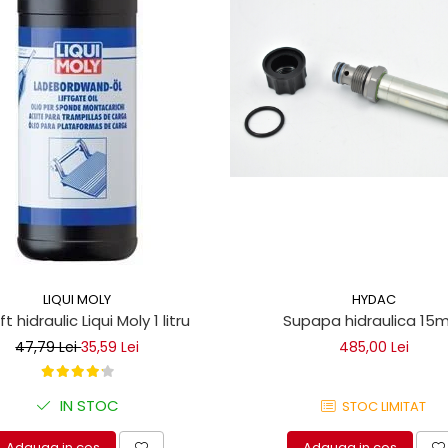
LIQUI MOLY
HYDAC
lift hidraulic Liqui Moly 1 litru
Supapa hidraulica 1
47,79 Lei
35,59 Lei
485,00 Lei
IN STOC
STOC LIMITAT
Adauga in cos
Adauga in cos