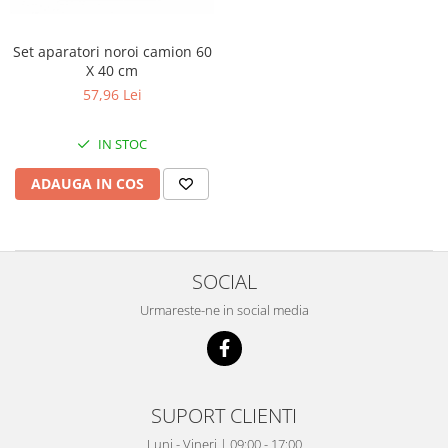
Electrice
Mecanice
Set aparatori noroi camion 60
Hidraulice
X 40 cm
Motoare electrice si pompe
57,96 Lei
hidraulice
Role, bucse si bolturi
IN STOC
Cilindru hidraulic si burduf
ADAUGA IN COS
ANTEO
Electrice
Hidraulice
Mecanice
SOCIAL
Bolturi, role si bucse
Urmareste-ne in social media
Cilindri si burdufe
Pompe si motoare electrice
DAUTEL
Electrice
SUPORT CLIENTI
Hidraulica
Luni - Vineri | 09:00 - 17:00