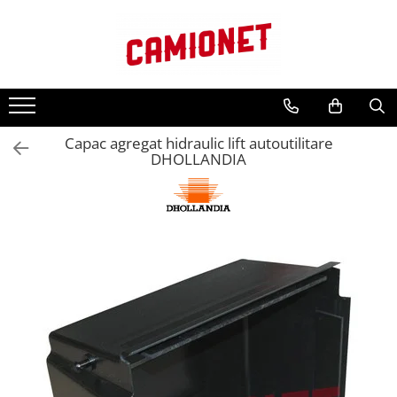
Categorii lift hidraulic
Lifturi hidraulice
Consumabile
Accesorii camioane si remorci
STEAGURI SEMNALIZARE
BÄR - CARGOLIFT
Spray tehnic
Avertizare si Siguranta
CAPAC
Hidraulice
Uleiuri
Accesorii Rezervor
Capac agregat hidraulic lift autoutilitare
Mecanice
AGREGAT HIDRAULIC
Unsoare
Asigurare Marfa
DHOLLANDIA
Electrice
JOYSTICK
Covoare Antiderapante din
Bucse, bolturi si role
Cauciuc
CILINDRU HIDRAULIC
Pompe si motoare electrice
Fise si Prize
BOLTURI
Cilindri hidraulici si burdufe
Bucatarie Camion
cauciuc
BUCSE
Lumini Camioane
MBB - PALFINGER
PLACA ELECTRONICA
Aparatori Noroi Camion si
Electrica
BOBINE SI ELECTROVALVE
Remorca
Mecanica
REZERVOR HIDRAULIC
Accesorii Prelata
Hidraulica
BOBINE
Pompe si motorase electrice
Curatenie si Ingrijire Camion