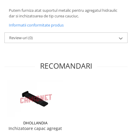
Grup electropompa
Bolturi, role si bucsi
Putem furniza atat suportul metalic pentru agregatul hidraulic
dar si inchizatoarea de tip curea cauciuc.
MAMMUT LIFT
Informatii conformitate produs
Mecanice
Electrice
Review-uri
(0)
Hidraulice
Motor electric si pompa hidraulica
Cilindru hidraulic si protectie
burduf
RECOMANDARI
ERHEL - HYDRIS
Hidraulice
Electrice
Mecanice
Role, bucse si bolturi
Motoras electric si pompa
Cilindri si burdufuri protectie
DHOLLANDIA
Consumabile
Inchizatoare capac agregat