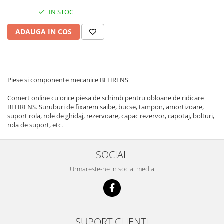
Mecanica
IN STOC
Electropompa si motoare electrice
Burdufuri si cilindri hidraulici
ADAUGA IN COS
Role, bucsi si bolturi
BEHRENS
Bolturi - role - bucse
Piese si componente mecanice BEHRENS
Burdufe si cilindri
Mecanice
Comert online cu orice piesa de schimb pentru obloane de ridicare
BEHRENS. Suruburi de fixarem saibe, bucse, tampon, amortizoare,
Electrice
suport rola, role de ghidaj, rezervoare, capac rezervor, capotaj, bolturi,
Hidraulice
rola de suport, etc.
Motoare electrice si pompe
SÖRENSEN
SOCIAL
Mecanice
Urmareste-ne in social media
Electrice
Hidraulice
Cilindri hidraulici si burdufe
protectie
SUPORT CLIENTI