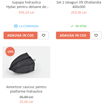
Supapa hidraulica
Set 2 steaguri lift Dhollandia
Electrice
Hydac pentru obloane de
400x300
Mecanice
ridicare Dhollandia, Zepro
559,24 Lei
203,36 Lei
Hidraulice
Motoare electrice si pompe
hidraulice
LA COMANDA
IN STOC
Role, bucse si bolturi
ADAUGA IN COS
ADAUGA IN COS
Cilindru hidraulic si burduf
ANTEO
Electrice
-29%
Hidraulice
Mecanice
Bolturi, role si bucse
Cilindri si burdufe
Pompe si motoare electrice
Amortizor cauciuc pentru
DAUTEL
platforme hidraulice
Electrice
35,00 Lei
Hidraulica
25,00 Lei