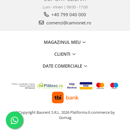
Grup electropompa
Luni - Vineri | 09:00 - 17:00
Bolturi, role si bucsi
+40 799 040 000
MAMMUT LIFT
comenzi@camionet.ro
Mecanice
Electrice
Hidraulice
MAGAZINUL MEU
Motor electric si pompa hidraulica
CLIENTI
Cilindru hidraulic si protectie
burduf
DATE COMERCIALE
ERHEL - HYDRIS
Hidraulice
Electrice
Mecanice
Role, bucse si bolturi
Motoras electric si pompa
©Copyright Baurent S.R.L. 2026
Platforma E-commerce by
Cilindri si burdufuri protectie
Gomag
Consumabile