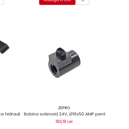
ZEPRO
 hidraulica Dhollandia
Bobina solenoid 24V, Ø16x50 AMP pentru lifturi hi
193,19 Lei