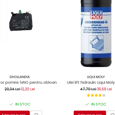
DHOLLANDIA
LIQUI MOLY
r pornire 1xNO pentru obloane hidraulice
Ulei lift hidraulic Liqui Moly 
20,34 Lei
12,20 Lei
47,79 Lei
35,59 Lei
IN STOC
IN STOC
Adauga in cos
Adauga in cos