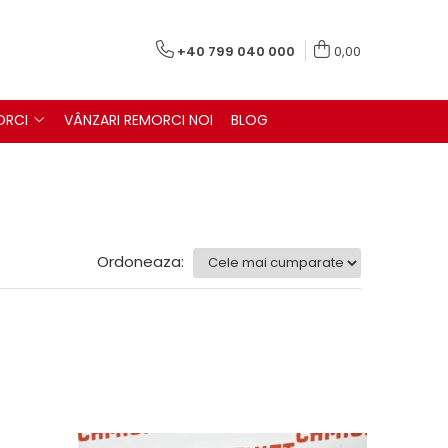
+40 799 040 000
0,00
ORCI
VÂNZARI REMORCI NOI
BLOG
Ordoneaza: