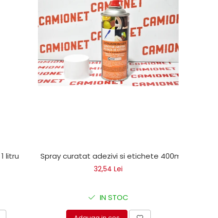
1 litru
Spray curatat adezivi si etichete 400ml
32,54 Lei
IN STOC
Adauga in cos