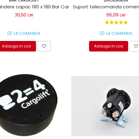
BÄR CARGOLIFT
DHOLLANDIA
rindere capac 180 x 180 Bar Cargolift
Suport telecomanda comenzi l
30,50 Lei
66,09 Lei
LA COMANDA
LA COMANDA
Adauga in cos
Adauga in cos