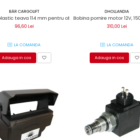
BÄR CARGOLIFT
DHOLLANDIA
lastic teava 114 mm pentru obloane Bar Cargolift
Bobina pornire motor 12V, 150A
96,60 Lei
310,00 Lei
LA COMANDA
LA COMANDA
Adauga in cos
Adauga in cos