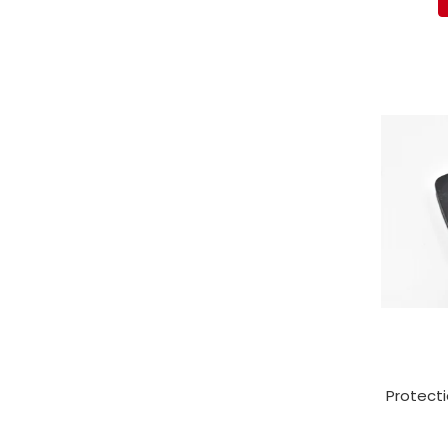
Electrice
Mecanice
Hidraulice
Motoare electrice si pompe
hidraulice
Role, bucse si bolturi
Cilindru hidraulic si burduf
ANTEO
Electrice
Hidraulice
Mecanice
Bolturi, role si bucse
Cilindri si burdufe
Pompe si motoare electrice
DAUTEL
Protecti
Electrice
Hidraulica