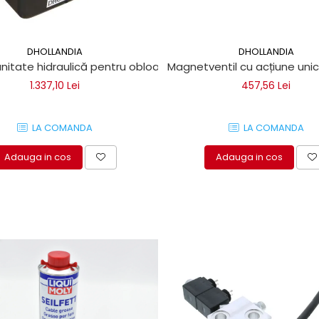
DHOLLANDIA
DHOLLANDIA
itate hidraulică pentru obloane hidraulice Dhollandia
Magnetventil cu acțiune unic
1.337,10 Lei
457,56 Lei
LA COMANDA
LA COMANDA
Adauga in cos
Adauga in cos