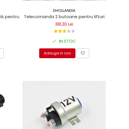
DHOLLANDIA
 pentru lifturi hidraulice Dhollandia
Telecomanda 2 butoane pentru lifturi hidraulice
381,30 Lei
IN STOC
Adauga in cos