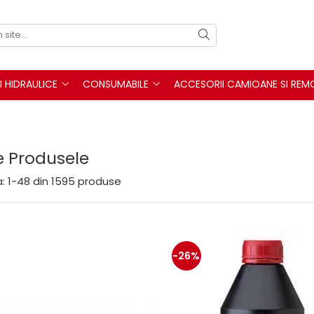
I HIDRAULICE
CONSUMABILE
ACCESORII CAMIOANE SI REM
e Produsele
:
1-
48
din
1595
produse
-26%