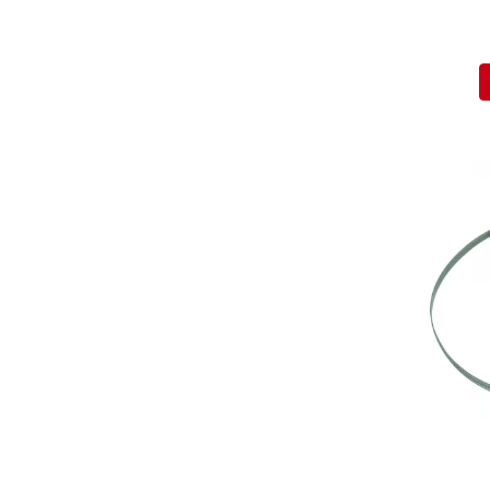
Mecanica
Electropompa si motoare
electrice
Burdufuri si cilindri hidraulici
Role, bucsi si bolturi
BEHRENS
Bolturi - role - bucse
Burdufe si cilindri
Mecanice
Electrice
Hidraulice
Motoare electrice si pompe
SÖRENSEN
Mecanice
Electrice
Hidraulice
Cilindri hidraulici si burdufe