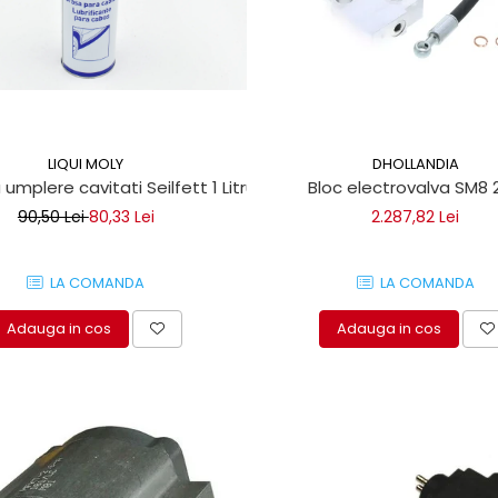
LIQUI MOLY
DHOLLANDIA
 umplere cavitati Seilfett 1 Litru
Bloc electrovalva SM8 
90,50 Lei
80,33 Lei
2.287,82 Lei
LA COMANDA
LA COMANDA
Adauga in cos
Adauga in cos