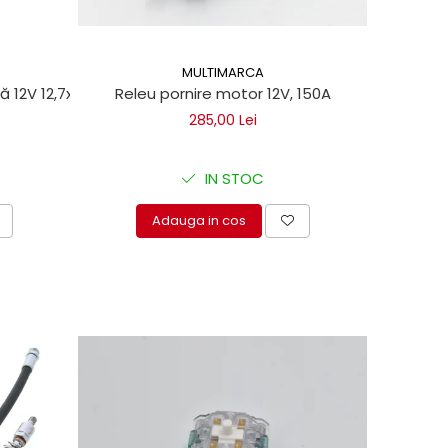
MULTIMARCA
ă 12V 12,7x3/4 UNF pentru trape hidraulice Dhollandia
Releu pornire motor 12V, 150A
285,00 Lei
IN STOC
Adauga in cos