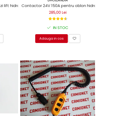
DHOLLANDIA
ift hidraulic Dhollandia
Contactor 24V 150A pentru oblon hidraulic
285,00 Lei
IN STOC
Adauga in cos