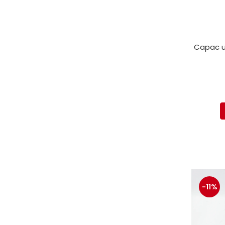
Capac un
-11%