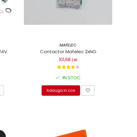
MAFELEC
24V
Contactor Mafelec 2xNO
101,68 Lei
IN STOC
Adauga in cos