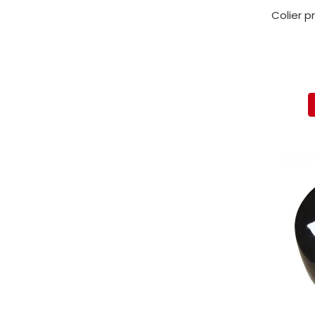
protectie
Colier p
Grup electropompa
Bolturi, role si bucsi
MAMMUT LIFT
Mecanice
Electrice
Hidraulice
Motor electric si pompa hidraulica
Cilindru hidraulic si protectie
burduf
ERHEL - HYDRIS
Hidraulice
Electrice
Mecanice
Role, bucse si bolturi
Motoras electric si pompa
Cilindri si burdufuri protectie
Consumabile