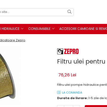
I HIDRAULICE
CONSUMABILE
ACCESORII CAMIOANE SI REM
ridicatoare Zepro
Filtru ulei pentr
76,26 Lei
Filtru ulei pompe hidraulice.pen
LA COMANDA
Durata de livrare:
1-5 zile de