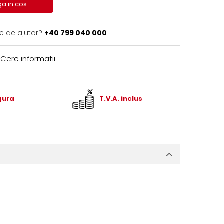
a in cos
ie de ajutor?
+40 799 040 000
Cere informatii
igura
T.V.A. inclus