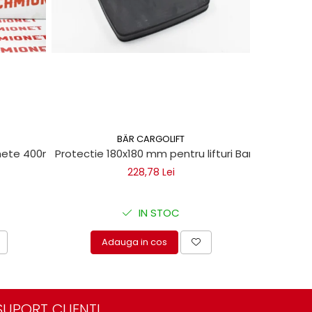
BÄR CARGOLIFT
chete 400ml
Protectie 180x180 mm pentru lifturi Bar Cargolift
Vaselin
228,78 Lei
IN STOC
Adauga in cos
A
SUPORT CLIENTI