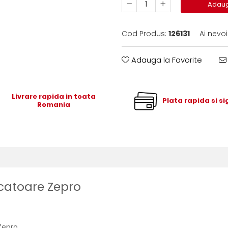
Adaug
Cod Produs:
126131
Ai nevo
Adauga la Favorite
Livrare rapida in toata
Plata rapida si s
Romania
dicatoare Zepro
 Zepro