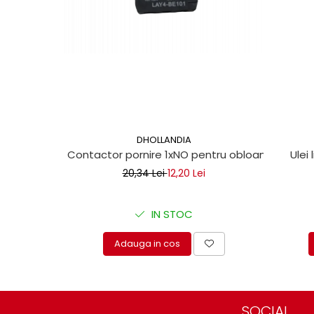
Mecanica
Electropompa si motoare
electrice
Burdufuri si cilindri hidraulici
Role, bucsi si bolturi
BEHRENS
Bolturi - role - bucse
Burdufe si cilindri
DHOLLANDIA
Mecanice
Contactor pornire 1xNO pentru obloane hidraul
Ulei 
Electrice
20,34 Lei
12,20 Lei
Hidraulice
Motoare electrice si pompe
IN STOC
SÖRENSEN
Adauga in cos
Mecanice
Electrice
Hidraulice
Cilindri hidraulici si burdufe
SOCIAL