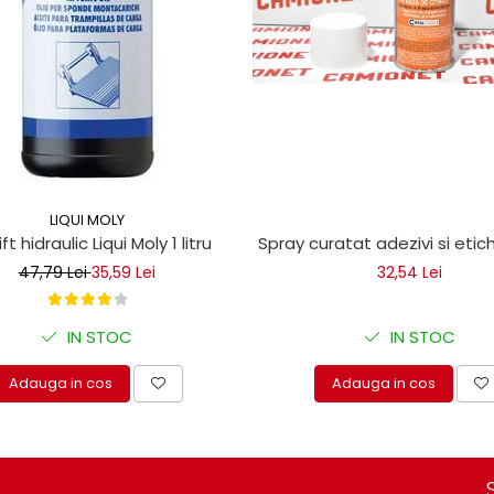
LIQUI MOLY
ice
lift hidraulic Liqui Moly 1 litru
Spray curatat adezivi si eti
47,79 Lei
35,59 Lei
32,54 Lei
IN STOC
IN STOC
Adauga in cos
Adauga in cos