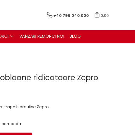
+40 799 040 000
0,00
ORCI
VÂNZARI REMORCI NOI
BLOG
u obloane ridicatoare Zepro
tru trape hidraulice Zepro
 la comanda