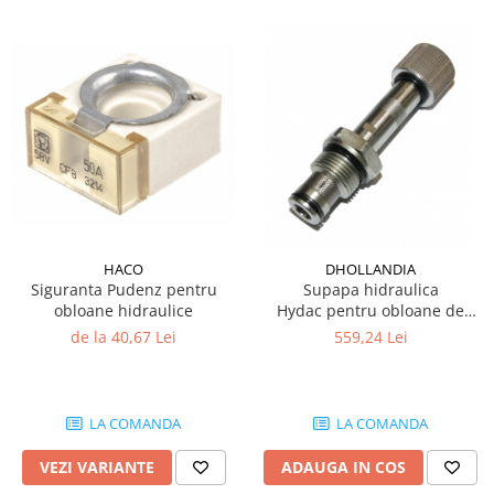
HACO
DHOLLANDIA
Siguranta Pudenz pentru
Supapa hidraulica
obloane hidraulice
Hydac pentru obloane de
ridicare Dhollandia, Zepro
de la 40,67 Lei
559,24 Lei
LA COMANDA
LA COMANDA
VEZI VARIANTE
ADAUGA IN COS