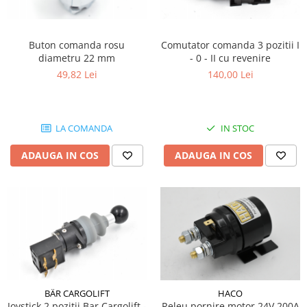
Buton comanda rosu
Comutator comanda 3 pozitii I
diametru 22 mm
- 0 - II cu revenire
49,82 Lei
140,00 Lei
LA COMANDA
IN STOC
ADAUGA IN COS
ADAUGA IN COS
BÄR CARGOLIFT
HACO
Joystick 2 pozitii Bar Cargolift -
Releu pornire motor 24V 200A