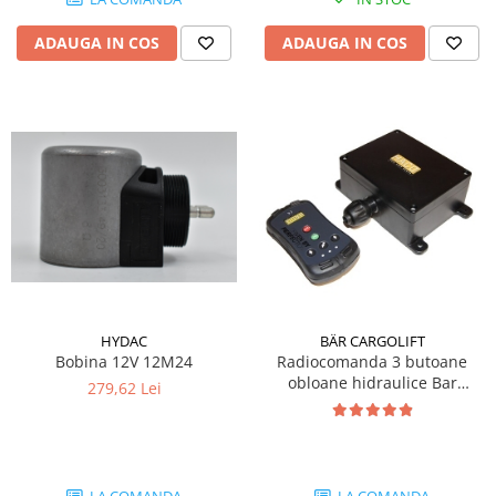
Mecanica
Electropompa si motoare electrice
ADAUGA IN COS
ADAUGA IN COS
Burdufuri si cilindri hidraulici
Role, bucsi si bolturi
BEHRENS
Bolturi - role - bucse
Burdufe si cilindri
Mecanice
Electrice
Hidraulice
Motoare electrice si pompe
SÖRENSEN
HYDAC
BÄR CARGOLIFT
Bobina 12V 12M24
Radiocomanda 3 butoane
Mecanice
obloane hidraulice Bar
279,62 Lei
Electrice
Cargolift
Hidraulice
Cilindri hidraulici si burdufe
protectie