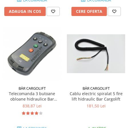
LA COMANDA
LA COMANDA
Grup electropompa
Bolturi, role si bucsi
ADAUGA IN COS
CERE OFERTA
MAMMUT LIFT
Mecanice
Electrice
Hidraulice
Motor electric si pompa hidraulica
Cilindru hidraulic si protectie
burduf
ERHEL - HYDRIS
Hidraulice
Electrice
BÄR CARGOLIFT
BÄR CARGOLIFT
Mecanice
Telecomanda 3 butoane
Cablu electric spiralat 5 fire
obloane hidraulice Bar
lift hidraulic Bar Cargolift
Role, bucse si bolturi
Cargolift
838,87 Lei
181,50 Lei
Motoras electric si pompa
Cilindri si burdufuri protectie
Consumabile