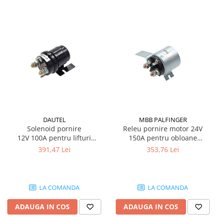
DAUTEL
MBB PALFINGER
Solenoid pornire
Releu pornire motor 24V
12V 100A pentru lifturi
150A pentru obloane
hidraulice Dautel, MBB-
hidraulice MBB-Palfinger
391,47 Lei
353,76 Lei
Palfinger, Sörensen, Zepro
LA COMANDA
LA COMANDA
ADAUGA IN COS
ADAUGA IN COS