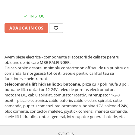
IN STOC
ADAUGA IN COS
Avem piese electrice - componente si accesorii de calitate pentru
obloane de ridicare MBB PALFINGER.
Fie ca vorbim despre un simplu contactor on off sau de un pupitru de
comanda, la noi gasesti tot ce iti trebuie pentru ca liftul tau sa
functioneze neintrerupt.
telecomanda lift hidraulic 2-5 butoane,
priza cu 7 poli, mufa 3 poli,
butoane lift, contactor 12-24V, releu de pornire, electromotor,
motoare DC, cablu spiralat, comutator rotativ, intrerupator 1-2-3
pozitii, placa electronica, cablu baterie, cablu electric spiralat, cutie
comanda, pupitru comenzi, radiocomanda, bobina 12V, solenoid 24V,
bloc comenzi, contactor mafelec, joystick comenzi, maneta comanda,
cheie lift hidraulic, contact general, intrerupator general baterie, etc.
SOCIAL