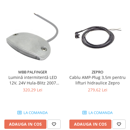
MBB PALFINGER
ZEPRO
Lumină intermitentă LED
Cablu AMP-Plug 3,5m pentru
12V, 24V Hula-Blitz 2007
lifturi hidraulice Zepro
pentru lifturi hidraulice MBB-
320,29 Lei
279,62 Lei
Palfinger
LA COMANDA
LA COMANDA
ADAUGA IN COS
ADAUGA IN COS