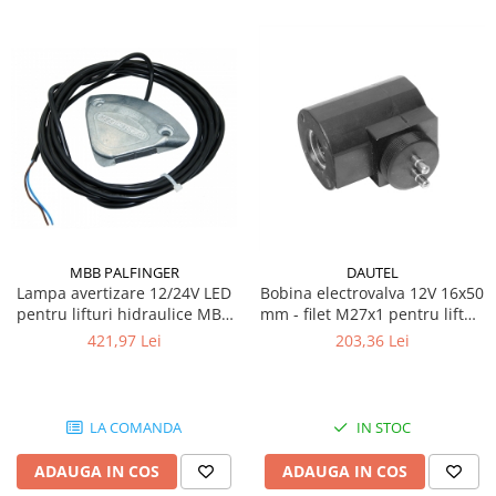
MBB PALFINGER
DAUTEL
Lampa avertizare 12/24V LED
Bobina electrovalva 12V 16x50
pentru lifturi hidraulice MBB
mm - filet M27x1 pentru lifturi
Hubfix, Palfinger
hidraulice Dautel
421,97 Lei
203,36 Lei
LA COMANDA
IN STOC
ADAUGA IN COS
ADAUGA IN COS