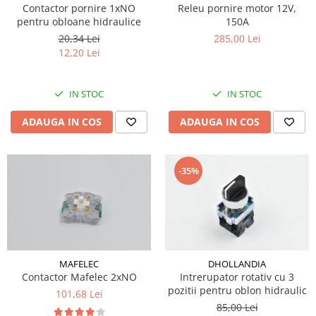
ROLE
Cilindri hidraulici si burdufe
Presuri camion
Contactor pornire 1xNO
Releu pornire motor 12V,
Bolturi, role si bucse
pentru obloane hidraulice
150A
KIT GARNITURI
Lazi camion
AMA
20,34 Lei
285,00 Lei
BURDUF PROTECTIE
Lanturi de zapada
12,20 Lei
Electrice
TELECOMANDA LIFT
Cabluri pornire
Mecanice
MOTOARE ELECTRICE
Huse scaun camion
IN STOC
IN STOC
Hidraulice
ELECTRICE
Pompa si motor electric
Scule camion
ADAUGA IN COS
ADAUGA IN COS
POMPE HIDRAULICE
Role, bolturi si bucse
Stergatoare parbriz camion
Burdufe si cilindri hidraulici
Perdele camion
DHOLLANDIA
-35%
Cupla aer / Racord aer
Electrice
Hidraulice
Mecanice
Cilindri, burdufe
MAFELEC
DHOLLANDIA
Bolturi, role si bucse
Contactor Mafelec 2xNO
Intrerupator rotativ cu 3
Pompe si motoare electrice
pozitii pentru oblon hidraulic
101,68 Lei
ZEPRO
85,00 Lei