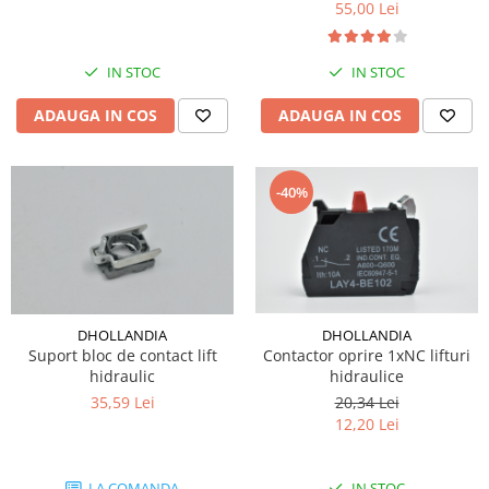
55,00 Lei
Electrice
Mecanice
Hidraulice
IN STOC
IN STOC
Motoare electrice si pompe
ADAUGA IN COS
ADAUGA IN COS
hidraulice
Role, bucse si bolturi
Cilindru hidraulic si burduf
-40%
ANTEO
Electrice
Hidraulice
Mecanice
Bolturi, role si bucse
DHOLLANDIA
DHOLLANDIA
Cilindri si burdufe
Contactor oprire 1xNC lifturi
Suport bloc de contact lift
hidraulice
hidraulic
Pompe si motoare electrice
20,34 Lei
35,59 Lei
DAUTEL
12,20 Lei
Electrice
Hidraulica
IN STOC
LA COMANDA