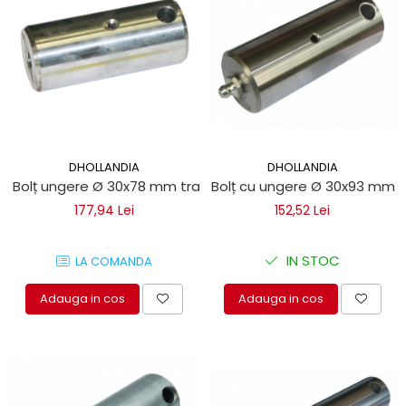
DHOLLANDIA
DHOLLANDIA
Bolț ungere Ø 30x78 mm trape hidraulice Dhollandia
Bolț cu ungere Ø 30x93 mm pen
177,94 Lei
152,52 Lei
IN STOC
LA COMANDA
Adauga in cos
Adauga in cos