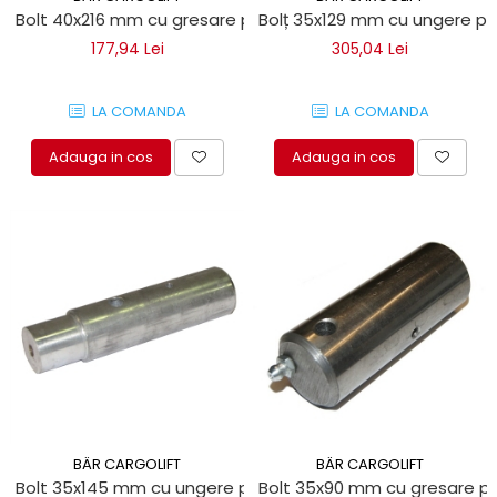
protectie
Bolt 40x216 mm cu gresare pentru obloane hidraulice Bar C
Bolț 35x129 mm cu ungere pent
Grup electropompa
177,94 Lei
305,04 Lei
Bolturi, role si bucsi
MAMMUT LIFT
LA COMANDA
LA COMANDA
Mecanice
Electrice
Adauga in cos
Adauga in cos
Hidraulice
Motor electric si pompa hidraulica
Cilindru hidraulic si protectie
burduf
ERHEL - HYDRIS
Hidraulice
Electrice
Mecanice
Role, bucse si bolturi
Motoras electric si pompa
BÄR CARGOLIFT
BÄR CARGOLIFT
Cilindri si burdufuri protectie
Bolt 35x145 mm cu ungere pentru platformele hidraulice Ba
Bolt 35x90 mm cu gresare pe
Consumabile