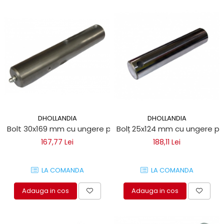
DHOLLANDIA
DHOLLANDIA
Bolt 30x169 mm cu ungere pentru lifturi hidraulice Dholland
Bolț
167,77 Lei
188,11 Lei
LA COMANDA
LA COMANDA
Adauga in cos
Adauga in cos