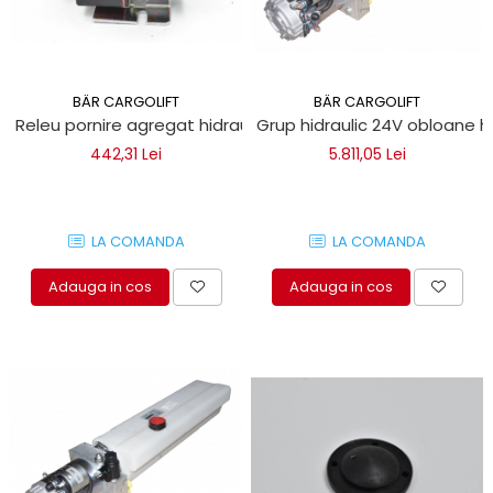
BÄR CARGOLIFT
BÄR CARGOLIFT
Releu pornire agregat hidraulic mobil 12V DC Bar Cargolift
Grup hidraulic 24V obloane hi
442,31 Lei
5.811,05 Lei
LA COMANDA
LA COMANDA
Adauga in cos
Adauga in cos