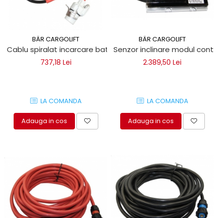
BÄR CARGOLIFT
BÄR CARGOLIFT
Cablu spiralat incarcare baterii Bar Cargolift
Senzor inclinare modul contro
737,18 Lei
2.389,50 Lei
LA COMANDA
LA COMANDA
Adauga in cos
Adauga in cos