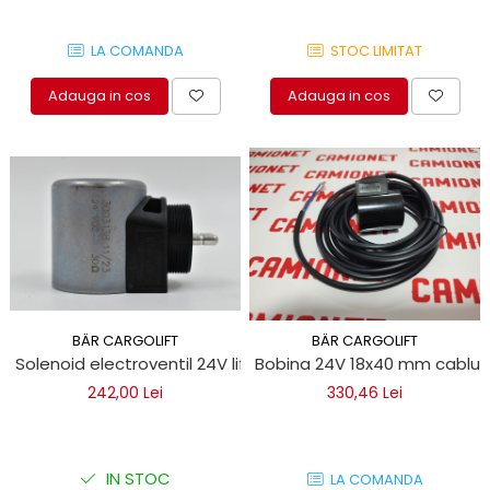
LA COMANDA
STOC LIMITAT
Adauga in cos
Adauga in cos
BÄR CARGOLIFT
BÄR CARGOLIFT
Solenoid electroventil 24V lift Bar Cargolift
Bobina 24V 18x40 mm cablu 3
242,00 Lei
330,46 Lei
IN STOC
LA COMANDA