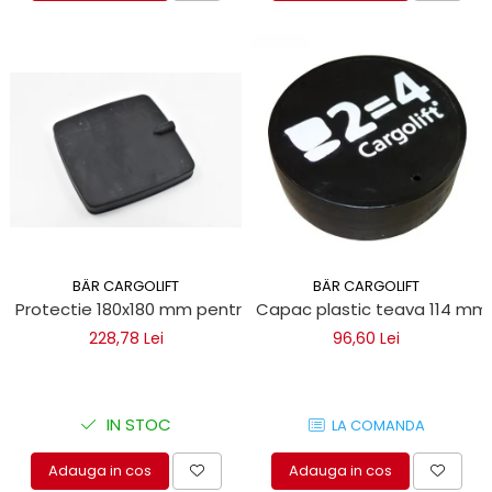
Electrice
Mecanice
Hidraulice
Motoare electrice si pompe
hidraulice
Role, bucse si bolturi
Cilindru hidraulic si burduf
ANTEO
Electrice
Hidraulice
BÄR CARGOLIFT
BÄR CARGOLIFT
Mecanice
Protectie 180x180 mm pentru lifturi Bar Cargolift
Capac plastic teava 114 mm 
Bolturi, role si bucse
228,78 Lei
96,60 Lei
Cilindri si burdufe
Pompe si motoare electrice
DAUTEL
IN STOC
LA COMANDA
Electrice
Adauga in cos
Adauga in cos
Hidraulica