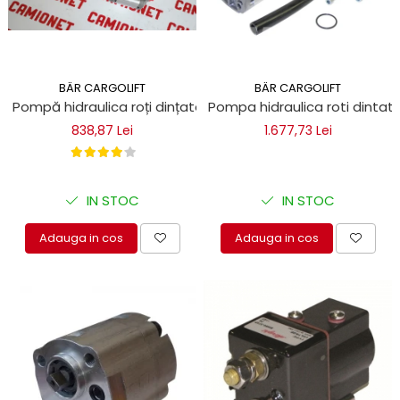
BÄR CARGOLIFT
BÄR CARGOLIFT
Pompă hidraulica roți dințate 0,75 cm Bar Cargolift
Pompa hidraulica roti dintate
838,87 Lei
1.677,73 Lei
IN STOC
IN STOC
Adauga in cos
Adauga in cos