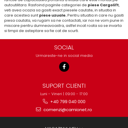
autoutilitara. Rasfoind paginile categoriei de
piese Cargolift
,
veti avea ocazia sa gasiti exact piesele cautate, in situatia in
care acestea sunt
piese uzuale.
Pentru situatia in care nu gasiti
piesa cautata, va rugam sa ne contactati, iar noi ne vom pune in
miscare pentru dumneavoastra, astfel incat roata sa se invarta
si timpii de asteptare sa fie cat de scurti.
SOCIAL
Urmareste-ne in social media
SUPORT CLIENTI
Luni - Vineri | 09:00 - 17:00
+40 799 040 000
comenzi@camionet.ro