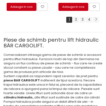
Adauga in cos
Adauga in cos
1
2
3
4
Piese de schimb pentru lift hidraulic
BÄR CARGOLIFT.
Comercializam intreaga gama de piese de schimb si accesorii
pentru lifturi hidraulice. Furnizorii nostri de top din Germania ne
asigura un flux continuu de piese de schimb - flux care ne creste
stocul constant cu piese uzuale - sau care ne completeaza
gama de produse prin articole de nisa.
Suntem capabili sa raspundem rapid cererilor de pret pentru
piese BAR CARGOLIFT
indiferent de tipul acestora. Fiecare
trapa hidraulica este unica in felul ei, plecand de la capacitatea
de ridicare si ajungand pana la timpul de ridicare. Piesele sunt
foarte variate. Unele lifturi sunt actionate doar de catre un
cilindru hidraulic,
alte lifturi sunt sustinute de catre doi cilindri.
Pompa hidraulica poate asigura un debit diferit de ulei - in
functie de capacitatea portanta a liftului care este montat pe