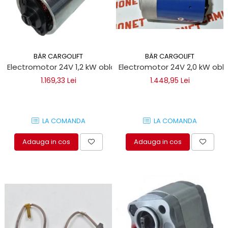
BÄR CARGOLIFT
BÄR CARGOLIFT
Electromotor 24V 1,2 kW obloane hidraulice Bar Cargolift
Electro
1.169,33 Lei
1.448,95 Lei
LA COMANDA
LA COMANDA
Adauga in cos
Adauga in cos