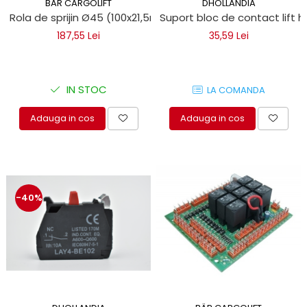
BÄR CARGOLIFT
DHOLLANDIA
Rola de sprijin Ø45 (100x21,5mm) pentru lift hidraulic
Suport bloc de contact lift hi
187,55 Lei
35,59 Lei
IN STOC
LA COMANDA
Adauga in cos
Adauga in cos
-40%