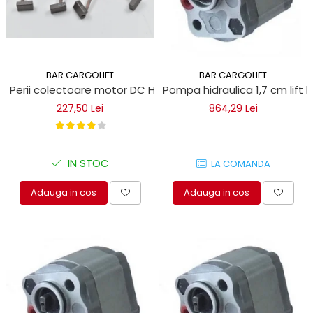
BÄR CARGOLIFT
BÄR CARGOLIFT
Perii colectoare motor DC Haldex Concentric 12MG32THE
Pompa hidraulica 1,7 cm lift h
227,50 Lei
864,29 Lei
IN STOC
LA COMANDA
Adauga in cos
Adauga in cos