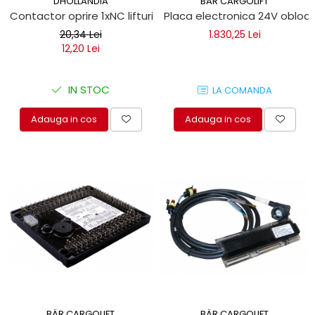
DHOLLANDIA
BÄR CARGOLIFT
Contactor oprire 1xNC lifturi hidraulice
Placa electronica 24V obloan
20,34 Lei
1.830,25 Lei
12,20 Lei
IN STOC
LA COMANDA
Adauga in cos
Adauga in cos
BÄR CARGOLIFT
BÄR CARGOLIFT