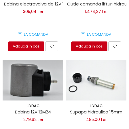
Bobina electrovalva de 12V 18x40 mm Bär Cargolift
Cutie comanda lifturi hidraul
305,04 Lei
1.474,37 Lei
LA COMANDA
LA COMANDA
Adauga in cos
Adauga in cos
HYDAC
HYDAC
Bobina 12V 12M24
Supapa hidraulica 15mm
279,62 Lei
485,00 Lei