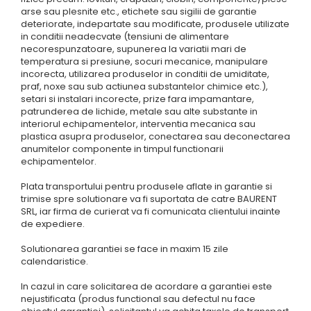
ROLE
Cilindri hidraulici si burdufe
Presuri camion
arse sau plesnite etc., etichete sau sigilii de garantie
Bolturi, role si bucse
KIT GARNITURI
deteriorate, indepartate sau modificate, produsele utilizate
Lazi camion
in conditii neadecvate (tensiuni de alimentare
AMA
BURDUF PROTECTIE
necorespunzatoare, supunerea la variatii mari de
Lanturi de zapada
Electrice
temperatura si presiune, socuri mecanice, manipulare
TELECOMANDA LIFT
Cabluri pornire
incorecta, utilizarea produselor in conditii de umiditate,
Mecanice
MOTOARE ELECTRICE
praf, noxe sau sub actiunea substantelor chimice etc.),
Huse scaun camion
Hidraulice
setari si instalari incorecte, prize fara impamantare,
ELECTRICE
patrunderea de lichide, metale sau alte substante in
Pompa si motor electric
Scule camion
interiorul echipamentelor, interventia mecanica sau
POMPE HIDRAULICE
Role, bolturi si bucse
Stergatoare parbriz camion
plastica asupra produselor, conectarea sau deconectarea
Burdufe si cilindri hidraulici
anumitelor componente in timpul functionarii
Perdele camion
echipamentelor.
DHOLLANDIA
Cupla aer / Racord aer
Plata transportului pentru produsele aflate in garantie si
Electrice
trimise spre solutionare va fi suportata de catre BAURENT
Hidraulice
SRL, iar firma de curierat va fi comunicata clientului inainte
de expediere.
Mecanice
Cilindri, burdufe
Solutionarea garantiei se face in maxim 15 zile
Bolturi, role si bucse
calendaristice.
Pompe si motoare electrice
In cazul in care solicitarea de acordare a garantiei este
ZEPRO
nejustificata (produs functional sau defectul nu face