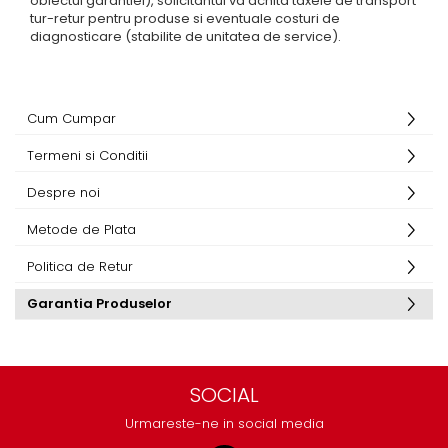
obiectul garantiei), solicitantul va achita taxele de transport
Electrice
tur-retur pentru produse si eventuale costuri de
Mecanice
diagnosticare (stabilite de unitatea de service).
Hidraulice
Motoare electrice si pompe
hidraulice
Cum Cumpar
Role, bucse si bolturi
Termeni si Conditii
Cilindru hidraulic si burduf
ANTEO
Despre noi
Electrice
Metode de Plata
Hidraulice
Politica de Retur
Mecanice
Bolturi, role si bucse
Garantia Produselor
Cilindri si burdufe
Pompe si motoare electrice
DAUTEL
SOCIAL
Electrice
Urmareste-ne in social media
Hidraulica