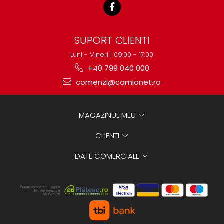
Mecanica
Electropompa si motoare
electrice
SUPORT CLIENTI
Burdufuri si cilindri hidraulici
Role, bucsi si bolturi
Luni - Vineri | 09:00 - 17:00
BEHRENS
+40 799 040 000
Bolturi - role - bucse
comenzi@camionet.ro
Burdufe si cilindri
Mecanice
MAGAZINUL MEU
Electrice
Hidraulice
CLIENTI
Motoare electrice si pompe
DATE COMERCIALE
SÖRENSEN
Mecanice
Electrice
Hidraulice
Cilindri hidraulici si burdufe