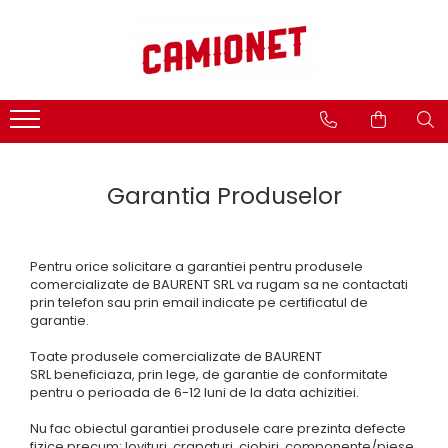
Categorii lift hidraulic
Lifturi hidraulice
Consumabile
Accesorii camioane si remorci
STEAGURI SEMNALIZARE
BÄR - CARGOLIFT
Spray tehnic
Avertizare si Siguranta
CAPAC
Hidraulice
Uleiuri
Accesorii Rezervor
Mecanice
AGREGAT HIDRAULIC
Unsoare
Asigurare Marfa
Garantia Produselor
Electrice
JOYSTICK
Covoare Antiderapante din
Bucse, bolturi si role
Cauciuc
CILINDRU HIDRAULIC
Pompe si motoare electrice
Fise si Prize
BOLTURI
Pentru orice solicitare a garantiei pentru produsele
Cilindri hidraulici si burdufe
Bucatarie Camion
comercializate de BAURENT SRL va rugam sa ne contactati
cauciuc
BUCSE
prin telefon sau prin email indicate pe certificatul de
Lumini Camioane
MBB - PALFINGER
garantie.
PLACA ELECTRONICA
Aparatori Noroi Camion si
Electrica
BOBINE SI ELECTROVALVE
Toate produsele comercializate de BAURENT
Remorca
Mecanica
SRL beneficiaza, prin lege, de garantie de conformitate
REZERVOR HIDRAULIC
pentru o perioada de 6-12 luni de la data achizitiei.
Accesorii Prelata
Hidraulica
BOBINE
Pompe si motorase electrice
Curatenie si Ingrijire Camion
Nu fac obiectul garantiei produsele care prezinta defecte
fizice precum: lovituri, crapaturi, ciobiri, componente/piese