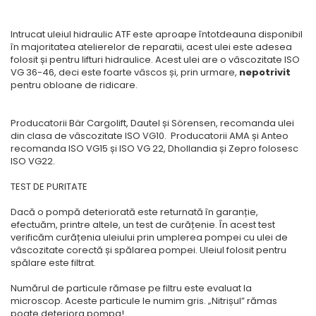
Intrucat uleiul hidraulic ATF este aproape întotdeauna disponibil
în majoritatea atelierelor de reparatii, acest ulei este adesea
folosit și pentru lifturi hidraulice. Acest ulei are o vâscozitate ISO
VG 36-46, deci este foarte vâscos și, prin urmare,
nepotrivit
pentru obloane de ridicare.
Producatorii Bär Cargolift, Dautel și Sörensen, recomanda ulei
din clasa de vâscozitate ISO VG10. Producatorii AMA și Anteo
recomanda ISO VG15 și ISO VG 22, Dhollandia și Zepro folosesc
ISO VG22.
TEST DE PURITATE
Dacă o pompă deteriorată este returnată în garanție,
efectuăm, printre altele, un test de curățenie. În acest test
verificăm curățenia uleiului prin umplerea pompei cu ulei de
vâscozitate corectă și spălarea pompei. Uleiul folosit pentru
spălare este filtrat.
Numărul de particule rămase pe filtru este evaluat la
microscop. Aceste particule le numim gris. „Nitrișul” rămas
poate deteriora pompa!