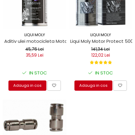
LIQUI MOLY
LIQUI MOLY
Aditiv ulei motocicleta Motorbike Liqui Moly 125ml
Liqui Moly Motor Protect 500
45,76 Lei
141,34 Lei
35,59 Lei
122,02 Lei
IN STOC
IN STOC
Adauga in cos
Adauga in cos