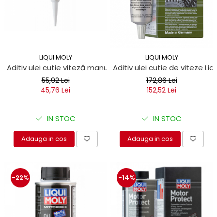
LIQUI MOLY
LIQUI MOLY
Aditiv ulei cutie viteză manuala cu MOS2 - 20 gr Liqui Moly
Aditiv ulei cutie de viteze Li
55,92 Lei
172,86 Lei
45,76 Lei
152,52 Lei
IN STOC
IN STOC
Adauga in cos
Adauga in cos
-22%
-14%