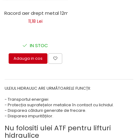
Racord aer drept metal 12mm
11,18 Lei
IN STOC
Adauga in cos
ULEIUL HIDRAULIC ARE URMĂTOARELE FUNCȚII:
- Transportul energiei
- Protecția suprafețelor metalice în contact cu lichidul.
- Disiparea căldurii generate de frecare.
- Disiparea impurităților.
Nu folositi ulei ATF pentru lifturi
hidraulice