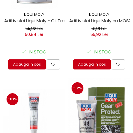
protectie
Grup electropompa
LIQUI MOLY
LIQUI MOLY
Bolturi, role si bucsi
Aditiv ulei Liqui Moly - Oil Treatment 300ml
Aditiv ulei Liqui Moly cu MOS2
MAMMUT LIFT
55,92 Lei
61,01 Lei
Mecanice
50,84 Lei
55,92 Lei
Electrice
Hidraulice
IN STOC
IN STOC
Motor electric si pompa hidraulica
Cilindru hidraulic si protectie
Adauga in cos
Adauga in cos
burduf
ERHEL - HYDRIS
Hidraulice
-12%
Electrice
-18%
Mecanice
Role, bucse si bolturi
Motoras electric si pompa
Cilindri si burdufuri protectie
Consumabile