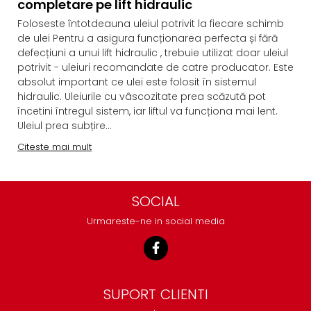
completare pe lift hidraulic
Foloseste întotdeauna uleiul potrivit la fiecare schimb
de ulei Pentru a asigura funcționarea perfecta și fără
defecțiuni a unui lift hidraulic , trebuie utilizat doar uleiul
potrivit - uleiuri recomandate de catre producator. Este
absolut important ce ulei este folosit în sistemul
hidraulic. Uleiurile cu vâscozitate prea scăzută pot
încetini întregul sistem, iar liftul va funcționa mai lent.
Uleiul prea subțire...
Citeste mai mult
SOCIAL
Urmareste-ne in social media
SUPORT CLIENTI