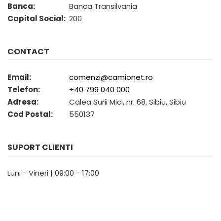
Mecanica
Banca:
Banca Transilvania
Electropompa si motoare
Capital Social:
200
electrice
Burdufuri si cilindri hidraulici
CONTACT
Role, bucsi si bolturi
BEHRENS
Email:
comenzi@camionet.ro
Bolturi - role - bucse
Telefon:
+40 799 040 000
Burdufe si cilindri
Adresa:
Calea Surii Mici, nr. 68, Sibiu, Sibiu
Mecanice
Cod Postal:
550137
Electrice
Hidraulice
Motoare electrice si pompe
SUPORT CLIENTI
SÖRENSEN
Luni - Vineri | 09:00 - 17:00
Mecanice
Electrice
Hidraulice
Cilindri hidraulici si burdufe