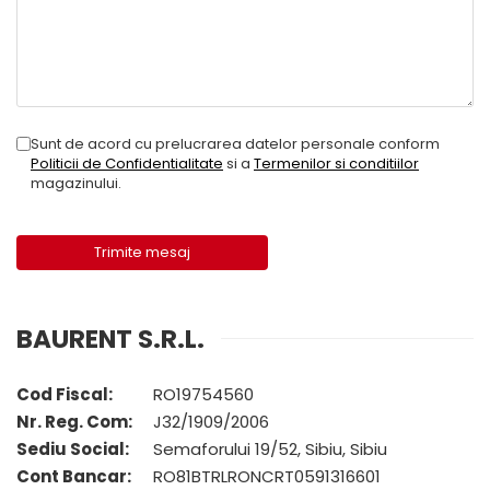
Electrice
Mecanice
Hidraulice
Motoare electrice si pompe
hidraulice
Sunt de acord cu prelucrarea datelor personale conform
Role, bucse si bolturi
Politicii de Confidentialitate
si a
Termenilor si conditiilor
Cilindru hidraulic si burduf
magazinului.
ANTEO
Electrice
Hidraulice
Mecanice
Bolturi, role si bucse
BAURENT S.R.L.
Cilindri si burdufe
Pompe si motoare electrice
Cod Fiscal:
RO19754560
DAUTEL
Nr. Reg. Com:
J32/1909/2006
Electrice
Sediu Social:
Semaforului 19/52, Sibiu, Sibiu
Hidraulica
Cont Bancar:
RO81BTRLRONCRT0591316601