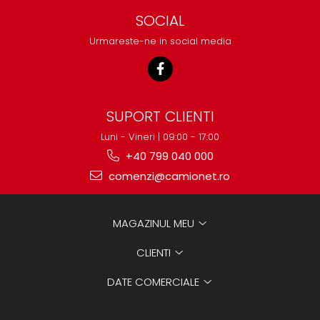
protectie
SOCIAL
Grup electropompa
Bolturi, role si bucsi
Urmareste-ne in social media
MAMMUT LIFT
Mecanice
Electrice
SUPORT CLIENTI
Hidraulice
Motor electric si pompa hidraulica
Luni - Vineri | 09:00 - 17:00
Cilindru hidraulic si protectie
+40 799 040 000
burduf
comenzi@camionet.ro
ERHEL - HYDRIS
Hidraulice
MAGAZINUL MEU
Electrice
Mecanice
CLIENTI
Role, bucse si bolturi
DATE COMERCIALE
Motoras electric si pompa
Cilindri si burdufuri protectie
Consumabile