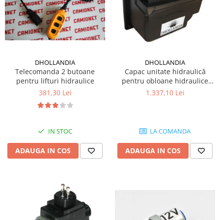
DHOLLANDIA
DHOLLANDIA
Telecomanda 2 butoane
Capac unitate hidraulică
pentru lifturi hidraulice
pentru obloane hidraulice
Dhollandia
381,30 Lei
1.337,10 Lei
IN STOC
LA COMANDA
ADAUGA IN COS
ADAUGA IN COS