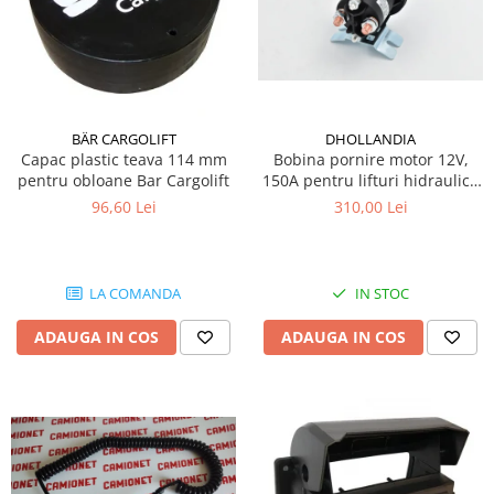
BÄR CARGOLIFT
DHOLLANDIA
Capac plastic teava 114 mm
Bobina pornire motor 12V,
pentru obloane Bar Cargolift
150A pentru lifturi hidraulice
Dhollandia
96,60 Lei
310,00 Lei
LA COMANDA
IN STOC
ADAUGA IN COS
ADAUGA IN COS