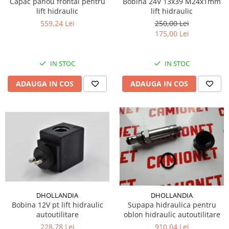
Capac panou frontal pentru
Bobina 24V 13x39 M24x1mm
lift hidraulic
lift hidraulic
559,24 Lei
250,00 Lei
175,00 Lei
IN STOC
IN STOC
ADAUGA IN COS
ADAUGA IN COS
DHOLLANDIA
DHOLLANDIA
Bobina 12V pt lift hidraulic
Supapa hidraulica pentru
autoutilitare
oblon hidraulic autoutilitare
228,78 Lei
910,04 Lei