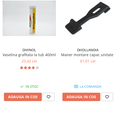
Mecanica
Electropompa si motoare electrice
Burdufuri si cilindri hidraulici
Role, bucsi si bolturi
BEHRENS
Bolturi - role - bucse
Burdufe si cilindri
DIVINOL
DHOLLANDIA
Mecanice
Vaselina grafitata la tub 400ml
Maner montare capac unitate hi
Electrice
25,42 Lei
61,01 Lei
Hidraulice
Motoare electrice si pompe
SÖRENSEN
Mecanice
IN STOC
LA COMANDA
Electrice
ADAUGA IN COS
ADAUGA IN COS
Hidraulice
Cilindri hidraulici si burdufe
protectie