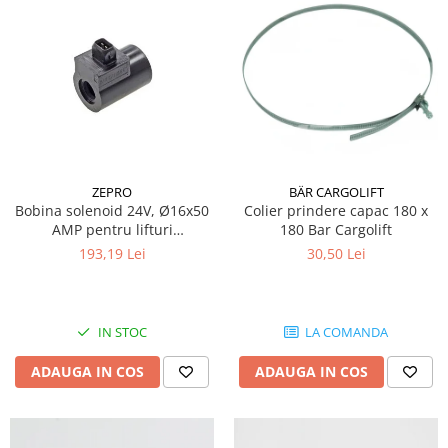
Grup electropompa
Bolturi, role si bucsi
MAMMUT LIFT
Mecanice
Electrice
Hidraulice
Motor electric si pompa hidraulica
ZEPRO
BÄR CARGOLIFT
Cilindru hidraulic si protectie
Bobina solenoid 24V, Ø16x50
Colier prindere capac 180 x
burduf
AMP pentru lifturi
180 Bar Cargolift
ERHEL - HYDRIS
hidraulice Zepro
193,19 Lei
30,50 Lei
Hidraulice
Electrice
Mecanice
IN STOC
LA COMANDA
Role, bucse si bolturi
ADAUGA IN COS
ADAUGA IN COS
Motoras electric si pompa
Cilindri si burdufuri protectie
Consumabile