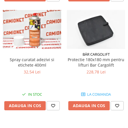
Electrice
Mecanice
Hidraulice
Motoare electrice si pompe
hidraulice
Role, bucse si bolturi
Cilindru hidraulic si burduf
ANTEO
BÄR CARGOLIFT
Spray curatat adezivi si
Protectie 180x180 mm pentru
Electrice
etichete 400ml
lifturi Bar Cargolift
Hidraulice
32,54 Lei
228,78 Lei
Mecanice
Bolturi, role si bucse
Cilindri si burdufe
IN STOC
LA COMANDA
Pompe si motoare electrice
ADAUGA IN COS
ADAUGA IN COS
DAUTEL
Electrice
Hidraulica