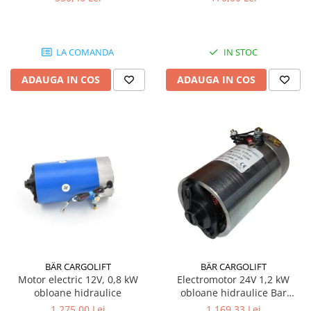
LA COMANDA
IN STOC
ADAUGA IN COS
ADAUGA IN COS
BÄR CARGOLIFT
BÄR CARGOLIFT
Motor electric 12V, 0,8 kW
Electromotor 24V 1,2 kW
obloane hidraulice
obloane hidraulice Bar
Cargolift
1.275,00 Lei
1.169,33 Lei