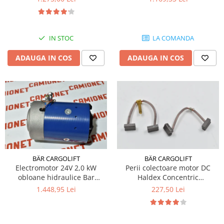
IN STOC
LA COMANDA
ADAUGA IN COS
ADAUGA IN COS
BÄR CARGOLIFT
BÄR CARGOLIFT
Electromotor 24V 2,0 kW
Perii colectoare motor DC
obloane hidraulice Bar
Haldex Concentric
Cargolift
12MG32THE
1.448,95 Lei
227,50 Lei