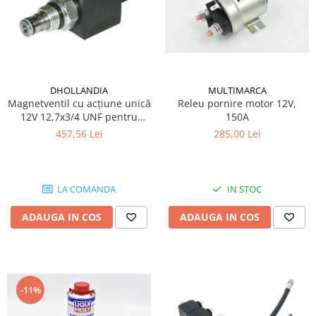
DHOLLANDIA
MULTIMARCA
Magnetventil cu acțiune unică
Releu pornire motor 12V,
12V 12,7x3/4 UNF pentru
150A
trape hidraulice Dhollandia
457,56 Lei
285,00 Lei
LA COMANDA
IN STOC
ADAUGA IN COS
ADAUGA IN COS
-11%