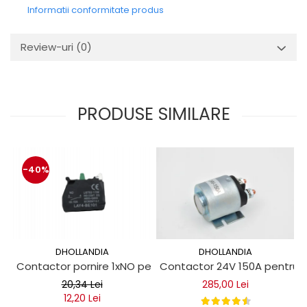
Mecanica
Informatii conformitate produs
Electropompa si motoare
electrice
Review-uri
(0)
Burdufuri si cilindri hidraulici
Role, bucsi si bolturi
BEHRENS
PRODUSE SIMILARE
Bolturi - role - bucse
Burdufe si cilindri
Mecanice
Electrice
-40%
Hidraulice
Motoare electrice si pompe
SÖRENSEN
Mecanice
DHOLLANDIA
DHOLLANDIA
Electrice
Contactor pornire 1xNO pentru obloane hidraulice
Contactor 24V 150A pentru ob
Hidraulice
20,34 Lei
285,00 Lei
Cilindri hidraulici si burdufe
12,20 Lei