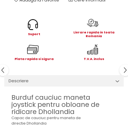
Electrice
Mecanice
Hidraulice
Motoare electrice si pompe
hidraulice
Livrare rapida in toata
Suport
Romania
Role, bucse si bolturi
Cilindru hidraulic si burduf
ANTEO
Plata rapida si sigura
T.V.A. inclus
Electrice
Hidraulice
Mecanice
Descriere
Bolturi, role si bucse
Cilindri si burdufe
Burduf cauciuc maneta
Pompe si motoare electrice
joystick pentru obloane de
DAUTEL
ridicare Dhollandia
Electrice
Capac de cauciuc pentru maneta de
Hidraulica
directie Dhollandia