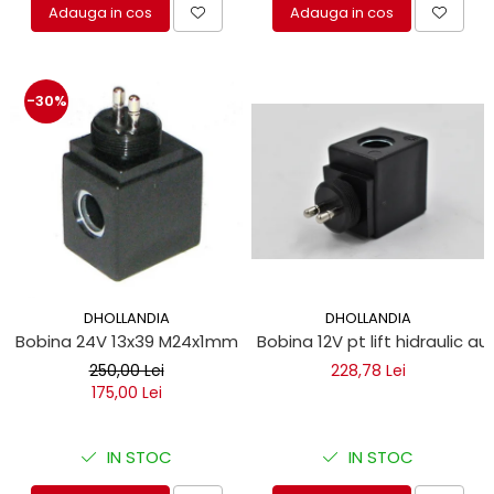
Adauga in cos
Adauga in cos
-30%
DHOLLANDIA
DHOLLANDIA
Bobina 24V 13x39 M24x1mm lift hidraulic
Bobina 12V pt lift hidraulic au
250,00 Lei
228,78 Lei
175,00 Lei
IN STOC
IN STOC