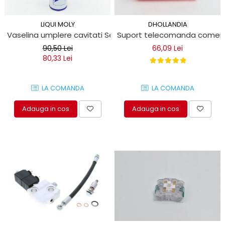
DHOLLANDIA
LIQUI MOLY
Suport telecomanda comenzi l
Vaselina umplere cavitati Seilfett 1 Litru
66,09 Lei
90,50 Lei
80,33 Lei
LA COMANDA
LA COMANDA
Adauga in cos
Adauga in cos