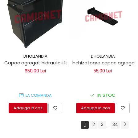
DHOLLANDIA
DHOLLANDIA
Capac agregat hidraulic lift autoutilitare DHOLLANDIA
Inchizatoare capac agregat h
650,00 Lei
55,00 Lei
IN STOC
LA COMANDA
Adauga in cos
Adauga in cos
1
2
3
34
...