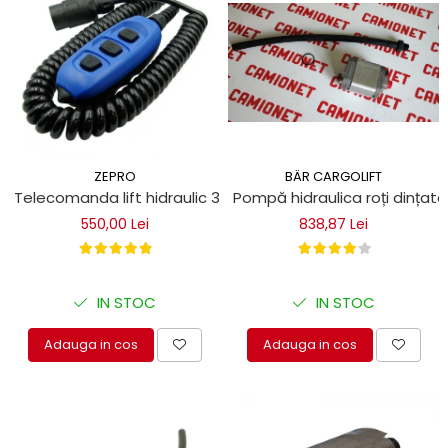
BÄR CARGOLIFT
ZEPRO
Pompă hidraulica roți dințate
Telecomanda lift hidraulic 3 butoane, 7 poli
838,87 Lei
550,00 Lei
IN STOC
IN STOC
Adauga in cos
Adauga in cos