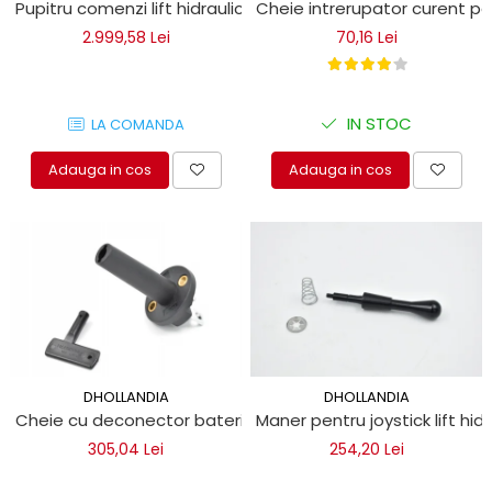
Pupitru comenzi lift hidraulic autoutilitare Dhollandia
Cheie intrerupator curent pent
2.999,58 Lei
70,16 Lei
IN STOC
LA COMANDA
Adauga in cos
Adauga in cos
DHOLLANDIA
DHOLLANDIA
Cheie cu deconector baterie pentru lifturi hidraulice
Maner pentru joystick lift hidr
305,04 Lei
254,20 Lei