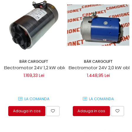
BÄR CARGOLIFT
BÄR CARGOLIFT
Electromotor 24V 1,2 kW obloane hidraulice Bar Cargolift
Electro
1.169,33 Lei
1.448,95 Lei
LA COMANDA
LA COMANDA
Adauga in cos
Adauga in cos