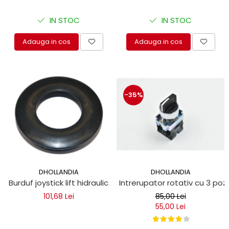
IN STOC
IN STOC
Adauga in cos
Adauga in cos
-35%
DHOLLANDIA
DHOLLANDIA
Intrerupator rotativ cu 3 pozi
Burduf joystick lift hidraulic
85,00 Lei
101,68 Lei
55,00 Lei