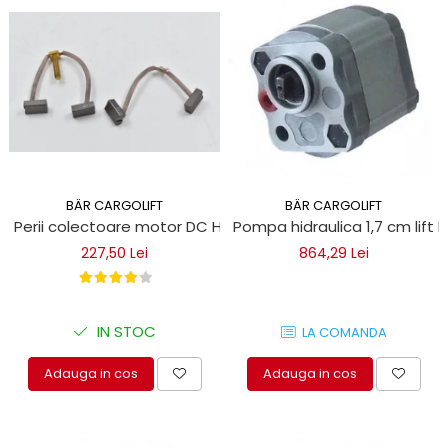
BÄR CARGOLIFT
BÄR CARGOLIFT
Perii colectoare motor DC Haldex Concentric 12MG32THE
Pompa hidraulica 1,7 cm lift h
227,50 Lei
864,29 Lei
IN STOC
LA COMANDA
Adauga in cos
Adauga in cos