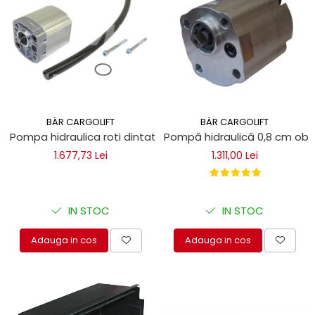
BÄR CARGOLIFT
BÄR CARGOLIFT
Pompa hidraulica roti dintate 1,25 cm Bar Cargolift
Pompă hidraulică 0,8 cm obl
1.677,73 Lei
1.311,00 Lei
IN STOC
IN STOC
Adauga in cos
Adauga in cos