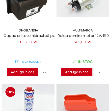
DHOLLANDIA
MULTIMARCA
Capac unitate hidraulică pentru obloane hidraulice Dholla
Releu pornire motor 12V, 150
1.337,10 Lei
285,00 Lei
IN STOC
LA COMANDA
Adauga in cos
Adauga in cos
-11%