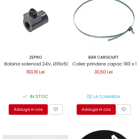
protectie
Grup electropompa
Bolturi, role si bucsi
MAMMUT LIFT
Mecanice
Electrice
Hidraulice
ZEPRO
BÄR CARGOLIFT
Motor electric si pompa hidraulica
Bobina solenoid 24V, Ø16x50 AMP pentru lifturi hidraulice Z
Colier prindere capac 180 x 1
Cilindru hidraulic si protectie
193,19 Lei
30,50 Lei
burduf
ERHEL - HYDRIS
Hidraulice
IN STOC
LA COMANDA
Electrice
Mecanice
Adauga in cos
Adauga in cos
Role, bucse si bolturi
Motoras electric si pompa
Cilindri si burdufuri protectie
Consumabile