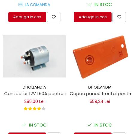
IN STOC
LA COMANDA
Adauga in cos
Adauga in cos
DHOLLANDIA
DHOLLANDIA
Contactor 12V 150A pentru lift hidraulic
Capac panou frontal pentru li
285,00 Lei
559,24 Lei
IN STOC
IN STOC