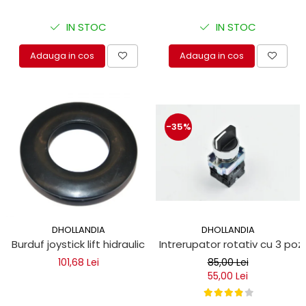
IN STOC
IN STOC
Adauga in cos
Adauga in cos
-35%
DHOLLANDIA
DHOLLANDIA
Intrerupator rotativ cu 3 pozi
Burduf joystick lift hidraulic
85,00 Lei
101,68 Lei
55,00 Lei