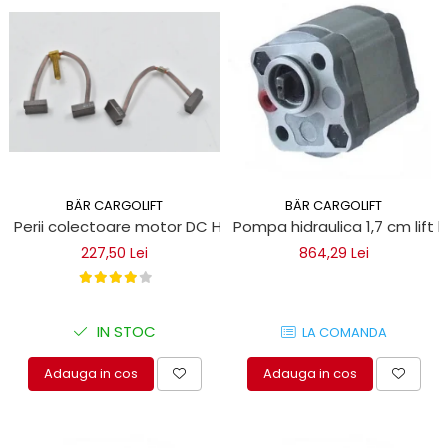
BÄR CARGOLIFT
BÄR CARGOLIFT
Perii colectoare motor DC Haldex Concentric 12MG32THE
Pompa hidraulica 1,7 cm lift h
227,50 Lei
864,29 Lei
IN STOC
LA COMANDA
Adauga in cos
Adauga in cos