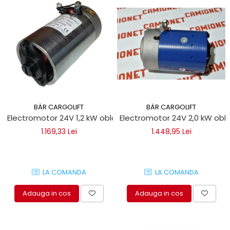
BÄR CARGOLIFT
BÄR CARGOLIFT
Electromotor 24V 1,2 kW obloane hidraulice Bar Cargolift
Electro
1.169,33 Lei
1.448,95 Lei
LA COMANDA
LA COMANDA
Adauga in cos
Adauga in cos