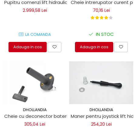
Pupitru comenzi lift hidraulic autoutilitare Dhollandia
Cheie intrerupator curent pent
2.999,58 Lei
70,16 Lei
IN STOC
LA COMANDA
Adauga in cos
Adauga in cos
DHOLLANDIA
DHOLLANDIA
Cheie cu deconector baterie pentru lifturi hidraulice
Maner pentru joystick lift hidr
305,04 Lei
254,20 Lei