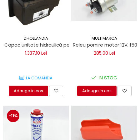
DHOLLANDIA
MULTIMARCA
Capac unitate hidraulică pentru obloane hidraulice Dholla
Releu pornire motor 12V, 150
1.337,10 Lei
285,00 Lei
IN STOC
LA COMANDA
Adauga in cos
Adauga in cos
-11%