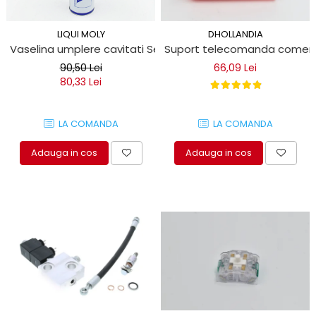
DHOLLANDIA
LIQUI MOLY
Suport telecomanda comenzi l
Vaselina umplere cavitati Seilfett 1 Litru
66,09 Lei
90,50 Lei
80,33 Lei
LA COMANDA
LA COMANDA
Adauga in cos
Adauga in cos