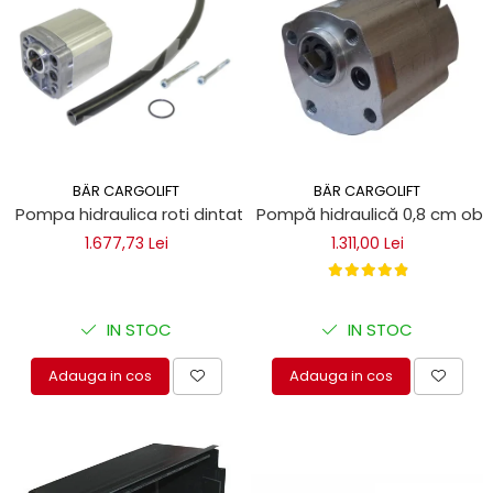
BÄR CARGOLIFT
BÄR CARGOLIFT
Pompa hidraulica roti dintate 1,25 cm Bar Cargolift
Pompă hidraulică 0,8 cm obl
1.677,73 Lei
1.311,00 Lei
IN STOC
IN STOC
Adauga in cos
Adauga in cos