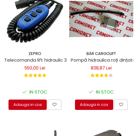
BÄR CARGOLIFT
ZEPRO
Pompă hidraulica roți dințate
Telecomanda lift hidraulic 3 butoane, 7 poli
838,87 Lei
550,00 Lei
IN STOC
IN STOC
Adauga in cos
Adauga in cos