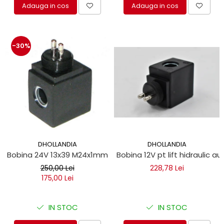
Adauga in cos
Adauga in cos
-30%
DHOLLANDIA
DHOLLANDIA
Bobina 24V 13x39 M24x1mm lift hidraulic
Bobina 12V pt lift hidraulic au
250,00 Lei
228,78 Lei
175,00 Lei
IN STOC
IN STOC