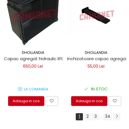
DHOLLANDIA
DHOLLANDIA
Capac agregat hidraulic lift autoutilitare DHOLLANDIA
Inchizatoare capac agregat h
650,00 Lei
55,00 Lei
IN STOC
LA COMANDA
Adauga in cos
Adauga in cos
1
2
3
34
...