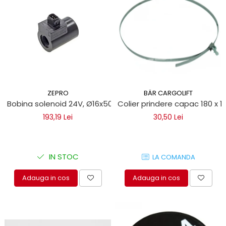
protectie
Grup electropompa
Bolturi, role si bucsi
MAMMUT LIFT
Mecanice
Electrice
Hidraulice
ZEPRO
BÄR CARGOLIFT
Motor electric si pompa hidraulica
Bobina solenoid 24V, Ø16x50 AMP pentru lifturi hidraulice Z
Colier prindere capac 180 x 1
Cilindru hidraulic si protectie
193,19 Lei
30,50 Lei
burduf
ERHEL - HYDRIS
Hidraulice
IN STOC
LA COMANDA
Electrice
Mecanice
Adauga in cos
Adauga in cos
Role, bucse si bolturi
Motoras electric si pompa
Cilindri si burdufuri protectie
Consumabile