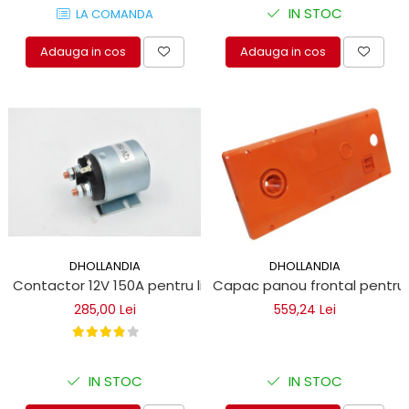
IN STOC
LA COMANDA
Adauga in cos
Adauga in cos
DHOLLANDIA
DHOLLANDIA
Contactor 12V 150A pentru lift hidraulic
Capac panou frontal pentru li
285,00 Lei
559,24 Lei
IN STOC
IN STOC