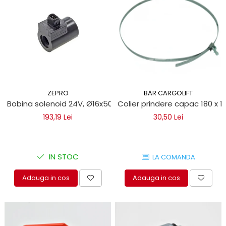
protectie
Grup electropompa
Bolturi, role si bucsi
MAMMUT LIFT
Mecanice
Electrice
Hidraulice
ZEPRO
BÄR CARGOLIFT
Motor electric si pompa hidraulica
Bobina solenoid 24V, Ø16x50 AMP pentru lifturi hidraulice Z
Colier prindere capac 180 x 1
Cilindru hidraulic si protectie
193,19 Lei
30,50 Lei
burduf
ERHEL - HYDRIS
Hidraulice
IN STOC
LA COMANDA
Electrice
Mecanice
Adauga in cos
Adauga in cos
Role, bucse si bolturi
Motoras electric si pompa
Cilindri si burdufuri protectie
Consumabile