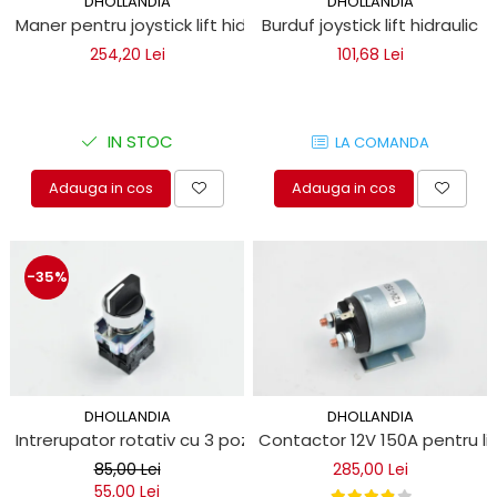
DHOLLANDIA
DHOLLANDIA
Maner pentru joystick lift hidraulic
Burduf joystick lift hidraulic
254,20 Lei
101,68 Lei
IN STOC
LA COMANDA
Adauga in cos
Adauga in cos
-35%
DHOLLANDIA
DHOLLANDIA
Intrerupator rotativ cu 3 pozitii pentru oblon hidraulic
Contactor 12V 150A pentru lift
85,00 Lei
285,00 Lei
55,00 Lei