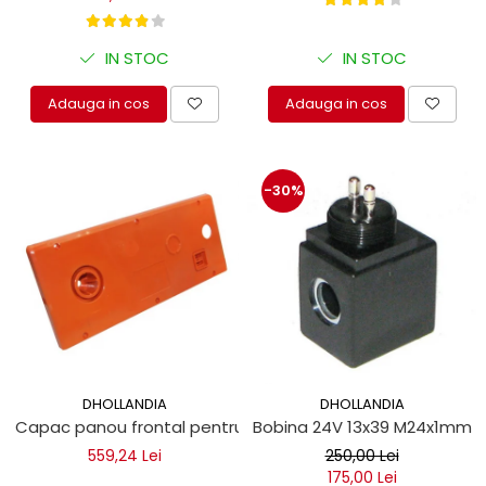
IN STOC
IN STOC
Adauga in cos
Adauga in cos
-30%
DHOLLANDIA
DHOLLANDIA
Capac panou frontal pentru lift hidraulic
Bobina 24V 13x39 M24x1mm lif
559,24 Lei
250,00 Lei
175,00 Lei