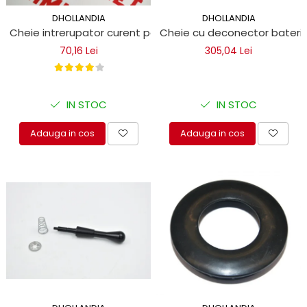
DHOLLANDIA
DHOLLANDIA
Cheie intrerupator curent pentru lift hidraulic
Cheie cu deconector baterie p
70,16 Lei
305,04 Lei
IN STOC
IN STOC
Adauga in cos
Adauga in cos