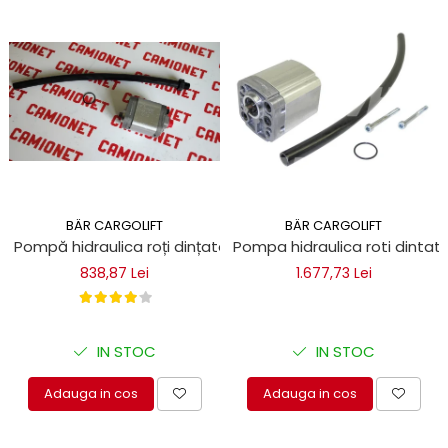
BÄR CARGOLIFT
BÄR CARGOLIFT
Pompă hidraulica roți dințate 0,75 cm Bar Cargolift
Pompa hidraulica roti dintate
838,87 Lei
1.677,73 Lei
IN STOC
IN STOC
Adauga in cos
Adauga in cos