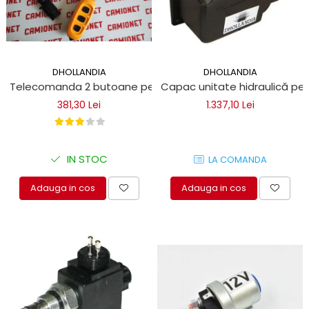
DHOLLANDIA
DHOLLANDIA
Telecomanda 2 butoane pentru lifturi hidraulice
Capac unitate hidraulică pen
381,30 Lei
1.337,10 Lei
IN STOC
LA COMANDA
Adauga in cos
Adauga in cos