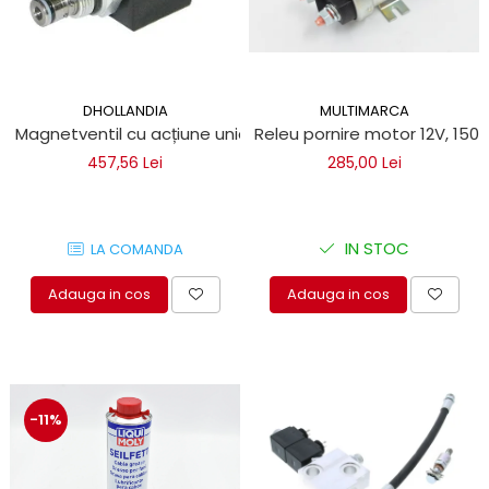
DHOLLANDIA
MULTIMARCA
Magnetventil cu acțiune unică 12V 12,7x3/4 UNF pentru trap
Releu pornire motor 12V, 150
457,56 Lei
285,00 Lei
IN STOC
LA COMANDA
Adauga in cos
Adauga in cos
-11%