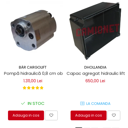
BÄR CARGOLIFT
DHOLLANDIA
Pompă hidraulică 0,8 cm obloane Bar Cargolift
Capac agregat hidraulic lift
1.311,00 Lei
650,00 Lei
IN STOC
LA COMANDA
Adauga in cos
Adauga in cos