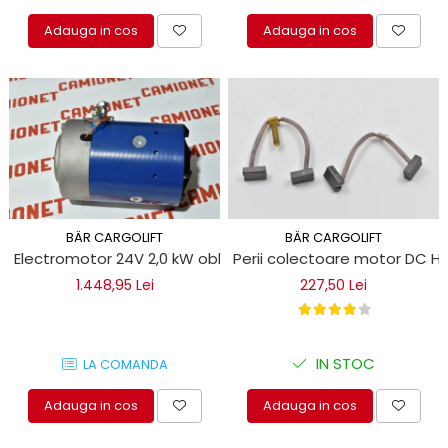
Adauga in cos
Adauga in cos
BÄR CARGOLIFT
BÄR CARGOLIFT
Electromotor 24V 2,0 kW obloane hidraulice Bar Cargolift
Perii colectoare motor DC H
1.448,95 Lei
227,50 Lei
IN STOC
LA COMANDA
Adauga in cos
Adauga in cos