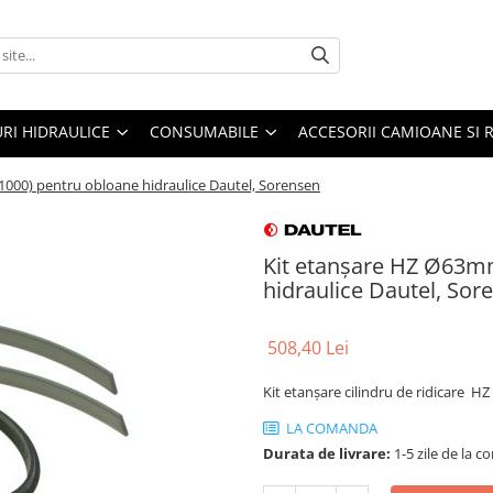
URI HIDRAULICE
CONSUMABILE
ACCESORII CAMIOANE SI 
000) pentru obloane hidraulice Dautel, Sorensen
Kit etanșare HZ Ø63m
hidraulice Dautel, Sor
508,40 Lei
Kit etanșare cilindru de ridicare H
LA COMANDA
Durata de livrare:
1-5 zile de la 