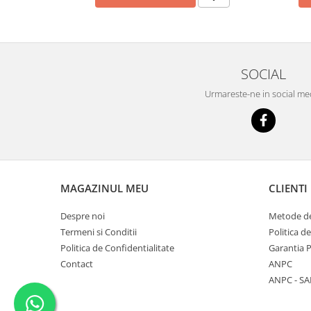
Grup electropompa
Bolturi, role si bucsi
MAMMUT LIFT
Mecanice
SOCIAL
Electrice
Urmareste-ne in social me
Hidraulice
Motor electric si pompa hidraulica
Cilindru hidraulic si protectie
burduf
ERHEL - HYDRIS
Hidraulice
MAGAZINUL MEU
CLIENTI
Electrice
Despre noi
Metode de
Mecanice
Termeni si Conditii
Politica d
Role, bucse si bolturi
Politica de Confidentialitate
Garantia 
Motoras electric si pompa
Contact
ANPC
Cilindri si burdufuri protectie
ANPC - SA
Consumabile