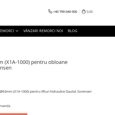
+40 799 040 000
0,00
REMORCI
VÂNZARI REMORCI NOI
BLOG
m (X1A-1000) pentru obloane
ensen
Z Ø63mm (X1A-1000) pentru lifturi hidraulice Dautel, Sorensen
comanda