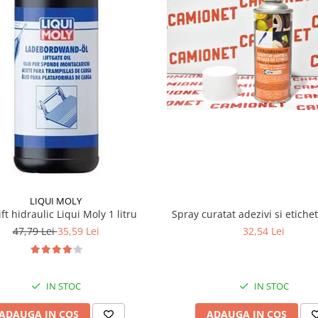
LIQUI MOLY
lift hidraulic Liqui Moly 1 litru
Spray curatat adezivi si etiche
47,79 Lei
35,59 Lei
32,54 Lei
IN STOC
IN STOC
ADAUGA IN COS
ADAUGA IN COS