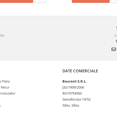
dia
L
DATE COMERCIALE
 Plata
Baurent S.R.L.
e Retur
J32/1909/2006
Produselor
RO19754560
Semaforului 19/52
L
Sibiu, Sibiu