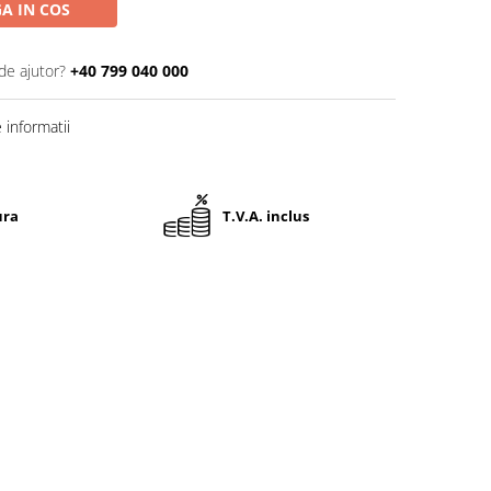
A IN COS
de ajutor?
+40 799 040 000
informatii
ura
T.V.A. inclus