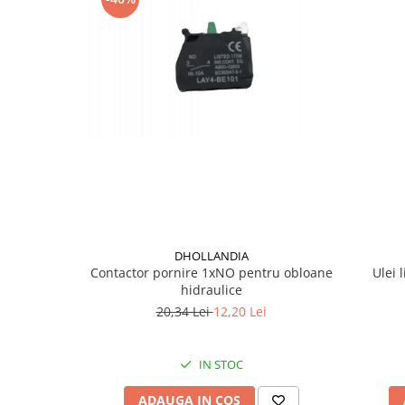
Mecanica
Electropompa si motoare electrice
Burdufuri si cilindri hidraulici
Role, bucsi si bolturi
BEHRENS
Bolturi - role - bucse
Burdufe si cilindri
Mecanice
Electrice
Hidraulice
Motoare electrice si pompe
DHOLLANDIA
SÖRENSEN
Contactor pornire 1xNO pentru obloane
Ulei 
hidraulice
Mecanice
20,34 Lei
12,20 Lei
Electrice
Hidraulice
IN STOC
Cilindri hidraulici si burdufe
protectie
ADAUGA IN COS