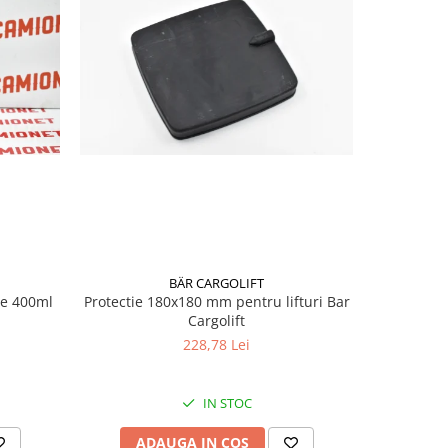
BÄR CARGOLIFT
te 400ml
Protectie 180x180 mm pentru lifturi Bar
Vaseli
Cargolift
228,78 Lei
IN STOC
ADAUGA IN COS
AD