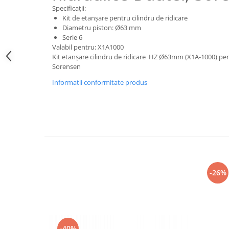
Electrice
Specificații:
Kit de etanșare pentru cilindru de ridicare
Mecanice
Diametru piston: Ø63 mm
Hidraulice
Serie 6
Motoare electrice si pompe
Valabil pentru: X1A1000
hidraulice
Kit etanșare cilindru de ridicare HZ Ø63mm (X1A-1000) pentr
Sorensen
Role, bucse si bolturi
Cilindru hidraulic si burduf
Informatii conformitate produs
ANTEO
Electrice
Hidraulice
Mecanice
Bolturi, role si bucse
Cilindri si burdufe
-26%
Pompe si motoare electrice
DAUTEL
Electrice
Hidraulica
-40%