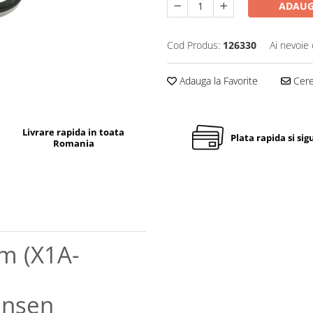
ADAUG
Cod Produs:
126330
Ai nevoie 
Adauga la Favorite
Cere 
Livrare rapida in toata
Plata rapida si sig
Romania
m (X1A-
ensen