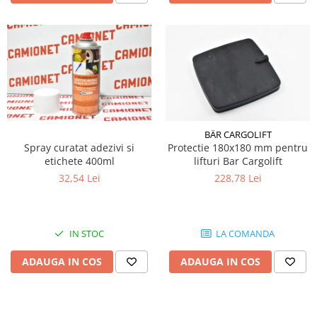
Electrice
Mecanice
Hidraulice
Motoare electrice si pompe
hidraulice
Role, bucse si bolturi
Cilindru hidraulic si burduf
ANTEO
BÄR CARGOLIFT
Spray curatat adezivi si
Protectie 180x180 mm pentru
Electrice
etichete 400ml
lifturi Bar Cargolift
Hidraulice
32,54 Lei
228,78 Lei
Mecanice
Bolturi, role si bucse
Cilindri si burdufe
IN STOC
LA COMANDA
Pompe si motoare electrice
ADAUGA IN COS
ADAUGA IN COS
DAUTEL
Electrice
Hidraulica