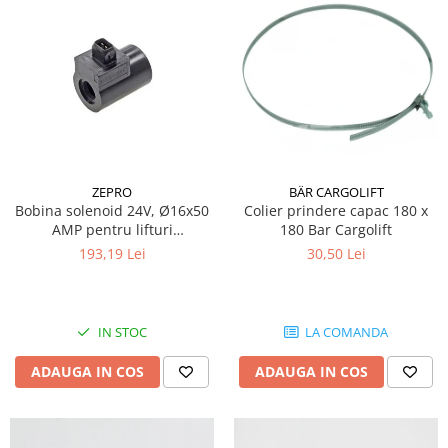
Grup electropompa
Bolturi, role si bucsi
MAMMUT LIFT
Mecanice
Electrice
Hidraulice
Motor electric si pompa hidraulica
ZEPRO
BÄR CARGOLIFT
Cilindru hidraulic si protectie
Bobina solenoid 24V, Ø16x50
Colier prindere capac 180 x
burduf
AMP pentru lifturi
180 Bar Cargolift
ERHEL - HYDRIS
hidraulice Zepro
193,19 Lei
30,50 Lei
Hidraulice
Electrice
Mecanice
IN STOC
LA COMANDA
Role, bucse si bolturi
ADAUGA IN COS
ADAUGA IN COS
Motoras electric si pompa
Cilindri si burdufuri protectie
Consumabile