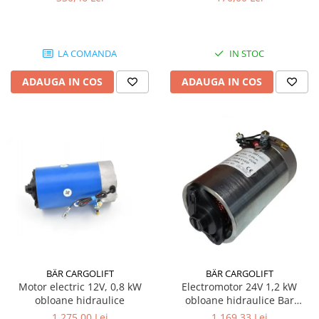
LA COMANDA
IN STOC
ADAUGA IN COS
ADAUGA IN COS
BÄR CARGOLIFT
BÄR CARGOLIFT
Motor electric 12V, 0,8 kW
Electromotor 24V 1,2 kW
obloane hidraulice
obloane hidraulice Bar
Cargolift
1.275,00 Lei
1.169,33 Lei