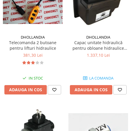
DHOLLANDIA
DHOLLANDIA
Telecomanda 2 butoane
Capac unitate hidraulică
pentru lifturi hidraulice
pentru obloane hidraulice
Dhollandia
381,30 Lei
1.337,10 Lei
IN STOC
LA COMANDA
ADAUGA IN COS
ADAUGA IN COS