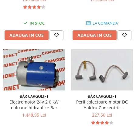
IN STOC
LA COMANDA
ADAUGA IN COS
ADAUGA IN COS
BÄR CARGOLIFT
BÄR CARGOLIFT
Electromotor 24V 2,0 kW
Perii colectoare motor DC
obloane hidraulice Bar
Haldex Concentric
Cargolift
12MG32THE
1.448,95 Lei
227,50 Lei