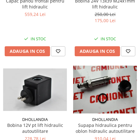
Capac panou frontal pentru
Bobina 24V 13x39 M24x1mm
lift hidraulic
lift hidraulic
559,24 Lei
250,00 Lei
175,00 Lei
IN STOC
IN STOC
ADAUGA IN COS
ADAUGA IN COS
DHOLLANDIA
DHOLLANDIA
Bobina 12V pt lift hidraulic
Supapa hidraulica pentru
autoutilitare
oblon hidraulic autoutilitare
228,78 Lei
910,04 Lei