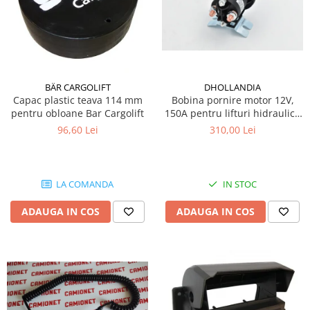
BÄR CARGOLIFT
DHOLLANDIA
Capac plastic teava 114 mm
Bobina pornire motor 12V,
pentru obloane Bar Cargolift
150A pentru lifturi hidraulice
Dhollandia
96,60 Lei
310,00 Lei
LA COMANDA
IN STOC
ADAUGA IN COS
ADAUGA IN COS