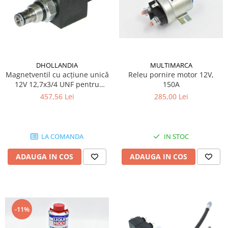
DHOLLANDIA
MULTIMARCA
Magnetventil cu acțiune unică
Releu pornire motor 12V,
12V 12,7x3/4 UNF pentru
150A
trape hidraulice Dhollandia
457,56 Lei
285,00 Lei
LA COMANDA
IN STOC
ADAUGA IN COS
ADAUGA IN COS
-11%