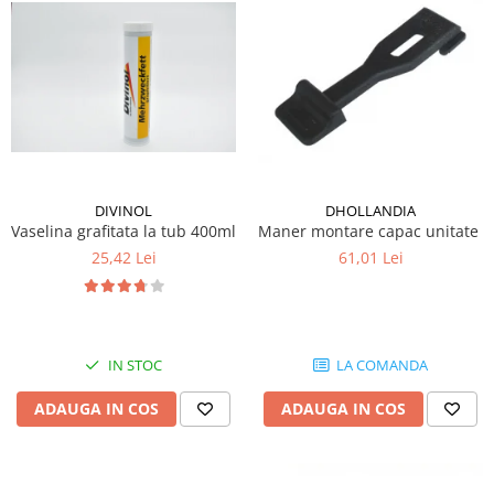
Mecanica
Electropompa si motoare electrice
Burdufuri si cilindri hidraulici
Role, bucsi si bolturi
BEHRENS
Bolturi - role - bucse
Burdufe si cilindri
DIVINOL
DHOLLANDIA
Mecanice
Vaselina grafitata la tub 400ml
Maner montare capac unitate hi
Electrice
25,42 Lei
61,01 Lei
Hidraulice
Motoare electrice si pompe
SÖRENSEN
Mecanice
IN STOC
LA COMANDA
Electrice
ADAUGA IN COS
ADAUGA IN COS
Hidraulice
Cilindri hidraulici si burdufe
protectie