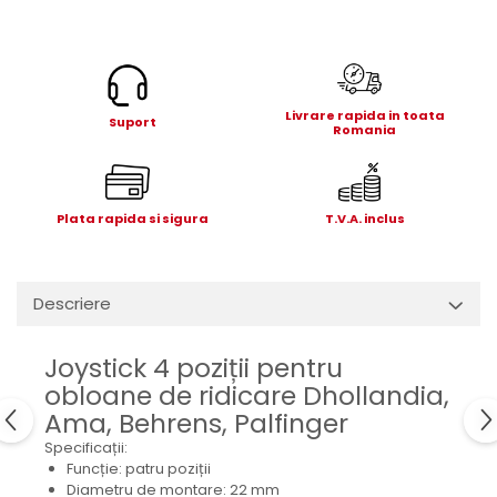
Electrice
Mecanice
Hidraulice
Motoare electrice si pompe
Livrare rapida in toata
hidraulice
Suport
Romania
Role, bucse si bolturi
Cilindru hidraulic si burduf
ANTEO
Plata rapida si sigura
T.V.A. inclus
Electrice
Hidraulice
Mecanice
Descriere
Bolturi, role si bucse
Cilindri si burdufe
Joystick 4 poziții pentru
Pompe si motoare electrice
obloane de ridicare Dhollandia,
DAUTEL
Ama, Behrens, Palfinger
Specificații:
Electrice
Funcție: patru poziții
Hidraulica
Diametru de montare: 22 mm