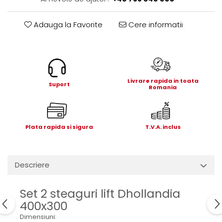
Electrice
Mecanice
Adauga la Favorite
Cere informatii
Hidraulice
Motoare electrice si pompe
hidraulice
Role, bucse si bolturi
Cilindru hidraulic si burduf
Livrare rapida in toata
Suport
Romania
ANTEO
Electrice
Hidraulice
Plata rapida si sigura
T.V.A. inclus
Mecanice
Bolturi, role si bucse
Cilindri si burdufe
Descriere
Pompe si motoare electrice
DAUTEL
Set 2 steaguri lift Dhollandia
Electrice
400x300
Hidraulica
Dimensiuni: