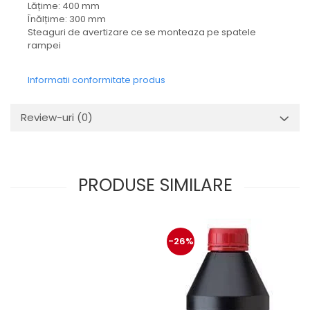
Mecanica
Lățime: 400 mm
Înălțime: 300 mm
Electropompa si motoare
Steaguri de avertizare ce se monteaza pe spatele
electrice
rampei
Burdufuri si cilindri hidraulici
Role, bucsi si bolturi
Informatii conformitate produs
BEHRENS
Bolturi - role - bucse
Review-uri
(0)
Burdufe si cilindri
Mecanice
Electrice
PRODUSE SIMILARE
Hidraulice
Motoare electrice si pompe
SÖRENSEN
-26%
Mecanice
Electrice
Hidraulice
Cilindri hidraulici si burdufe