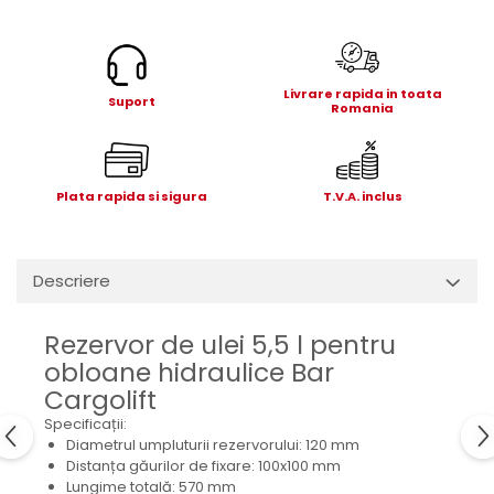
Electrice
Mecanice
Hidraulice
Livrare rapida in toata
Motoare electrice si pompe
Suport
Romania
hidraulice
Role, bucse si bolturi
Cilindru hidraulic si burduf
Plata rapida si sigura
T.V.A. inclus
ANTEO
Electrice
Hidraulice
Descriere
Mecanice
Bolturi, role si bucse
Rezervor de ulei 5,5 l pentru
Cilindri si burdufe
obloane hidraulice Bar
Pompe si motoare electrice
Cargolift
DAUTEL
Specificații:
Diametrul umpluturii rezervorului: 120 mm
Electrice
Distanța găurilor de fixare: 100x100 mm
Hidraulica
Lungime totală: 570 mm