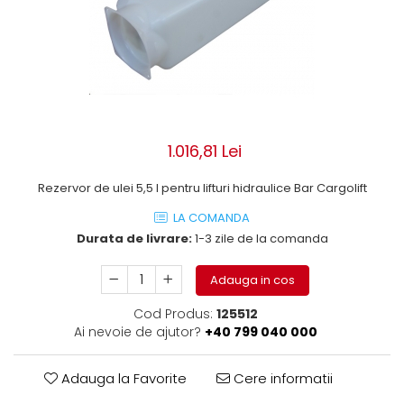
ROLE
Cilindri hidraulici si burdufe
Presuri camion
Bolturi, role si bucse
KIT GARNITURI
Lazi camion
AMA
BURDUF PROTECTIE
Lanturi de zapada
Electrice
TELECOMANDA LIFT
Cabluri pornire
Mecanice
MOTOARE ELECTRICE
Huse scaun camion
Hidraulice
ELECTRICE
Pompa si motor electric
Scule camion
1.016,81 Lei
POMPE HIDRAULICE
Role, bolturi si bucse
Stergatoare parbriz camion
Rezervor de ulei 5,5 l pentru lifturi hidraulice Bar Cargolift
Burdufe si cilindri hidraulici
Perdele camion
DHOLLANDIA
LA COMANDA
Cupla aer / Racord aer
Durata de livrare:
1-3 zile de la comanda
Electrice
Hidraulice
Adauga in cos
Mecanice
Cod Produs:
125512
Cilindri, burdufe
Ai nevoie de ajutor?
+40 799 040 000
Bolturi, role si bucse
Pompe si motoare electrice
Adauga la Favorite
Cere informatii
ZEPRO