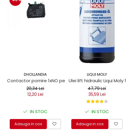
protectie
Grup electropompa
Bolturi, role si bucsi
MAMMUT LIFT
Mecanice
Electrice
Hidraulice
Motor electric si pompa hidraulica
Cilindru hidraulic si protectie
burduf
DHOLLANDIA
LIQUI MOLY
ERHEL - HYDRIS
Contactor pornire 1xNO pentru obloane hidraulice
Ulei lift hidraulic Liqui Moly 1 lit
Hidraulice
20,34 Lei
47,79 Lei
Electrice
12,20 Lei
35,59 Lei
Mecanice
Role, bucse si bolturi
IN STOC
IN STOC
Motoras electric si pompa
Cilindri si burdufuri protectie
Adauga in cos
Adauga in cos
Consumabile