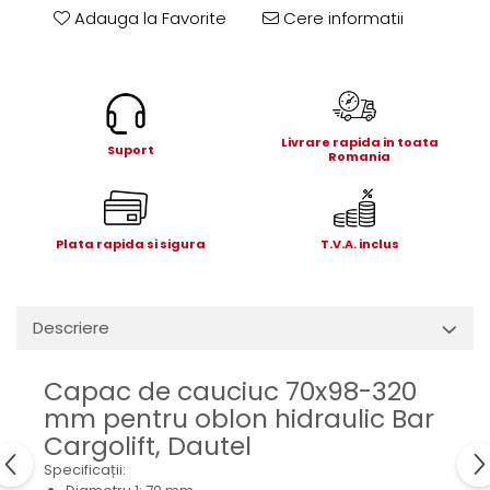
Electrice
Adauga la Favorite
Cere informatii
Mecanice
Hidraulice
Motoare electrice si pompe
hidraulice
Livrare rapida in toata
Role, bucse si bolturi
Suport
Romania
Cilindru hidraulic si burduf
ANTEO
Electrice
Plata rapida si sigura
T.V.A. inclus
Hidraulice
Mecanice
Bolturi, role si bucse
Descriere
Cilindri si burdufe
Pompe si motoare electrice
Capac de cauciuc 70x98-320
DAUTEL
mm pentru oblon hidraulic Bar
Cargolift, Dautel
Electrice
Specificații:
Hidraulica