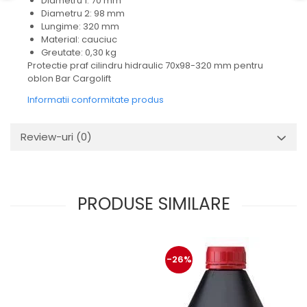
Diametru 1: 70 mm
Mecanica
Diametru 2: 98 mm
Electropompa si motoare
Lungime: 320 mm
electrice
Material: cauciuc
Greutate: 0,30 kg
Burdufuri si cilindri hidraulici
Protectie praf cilindru hidraulic 70x98-320 mm pentru
Role, bucsi si bolturi
oblon Bar Cargolift
BEHRENS
Informatii conformitate produs
Bolturi - role - bucse
Burdufe si cilindri
Review-uri
(0)
Mecanice
Electrice
Hidraulice
PRODUSE SIMILARE
Motoare electrice si pompe
SÖRENSEN
Mecanice
Electrice
-26%
Hidraulice
Cilindri hidraulici si burdufe