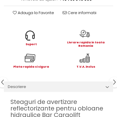
Electrice
Mecanice
Adauga la Favorite
Cere informatii
Hidraulice
Motoare electrice si pompe
hidraulice
Role, bucse si bolturi
Cilindru hidraulic si burduf
Livrare rapida in toata
Suport
Romania
ANTEO
Electrice
Hidraulice
Plata rapida si sigura
T.V.A. inclus
Mecanice
Bolturi, role si bucse
Cilindri si burdufe
Descriere
Pompe si motoare electrice
DAUTEL
Steaguri de avertizare
Electrice
reflectorizante pentru obloane
Hidraulica
hidraulice Bar Cargolift