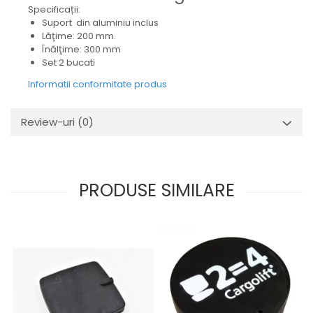
Mecanica
Specificații:
Suport din aluminiu inclus
Electropompa si motoare
Lăţime: 200 mm.
electrice
Înălţime: 300 mm
Burdufuri si cilindri hidraulici
Set 2 bucati
Role, bucsi si bolturi
Informatii conformitate produs
BEHRENS
Bolturi - role - bucse
Review-uri
(0)
Burdufe si cilindri
Mecanice
Electrice
PRODUSE SIMILARE
Hidraulice
Motoare electrice si pompe
SÖRENSEN
Mecanice
Electrice
Hidraulice
Cilindri hidraulici si burdufe