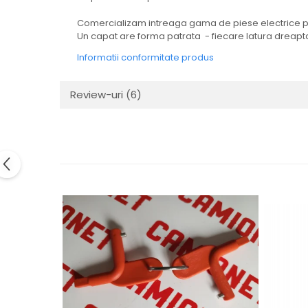
Electrice
Comercializam intreaga gama de piese electrice pen
Mecanice
Un capat are forma patrata - fiecare latura dreapta
Hidraulice
Informatii conformitate produs
Motoare electrice si pompe
hidraulice
Role, bucse si bolturi
Review-uri
(6)
Cilindru hidraulic si burduf
ANTEO
Electrice
Hidraulice
Mecanice
Bolturi, role si bucse
Cilindri si burdufe
Pompe si motoare electrice
DAUTEL
Electrice
Hidraulica