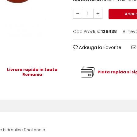
Adaug
Cod Produs:
125438
Ai nev
Adauga la Favorite
Livrare rapida in toata
Plata rapida si s
Romania
 hidraulice Dhollandia