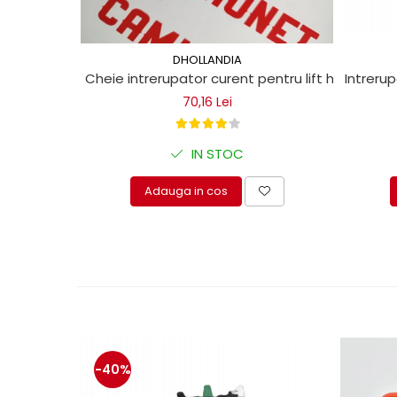
Mecanica
Electropompa si motoare
electrice
DHOLLANDIA
Burdufuri si cilindri hidraulici
Intrerup
Cheie intrerupator curent pentru lift hidraulic
Role, bucsi si bolturi
70,16 Lei
BEHRENS
Bolturi - role - bucse
IN STOC
Burdufe si cilindri
Mecanice
Adauga in cos
Electrice
Hidraulice
Motoare electrice si pompe
SÖRENSEN
Mecanice
Electrice
Hidraulice
-40%
Cilindri hidraulici si burdufe