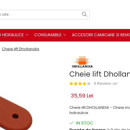
I HIDRAULICE
CONSUMABILE
ACCESORII CAMIOANE SI REM
/
Cheie lift Dhollandia
Cheie lift Dholla
6 Review-uri
35,59 Lei
Cheie lift DHOLLANDIA - Cheie i
hidraulice.
IN STOC
Durata de livrare:
1-3 zile de