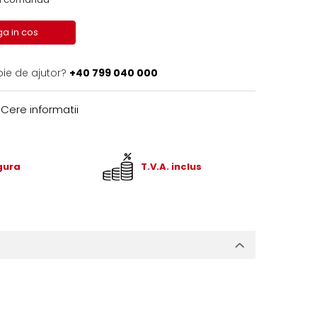
a in cos
oie de ajutor?
+40 799 040 000
Cere informatii
igura
T.V.A. inclus