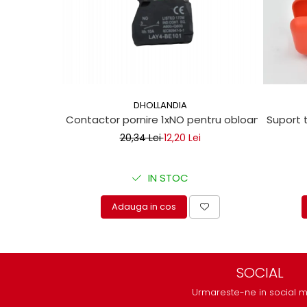
protectie
Grup electropompa
Bolturi, role si bucsi
MAMMUT LIFT
Mecanice
Electrice
DHOLLANDIA
Hidraulice
Contactor pornire 1xNO pentru obloane hidraul
Suport 
Motor electric si pompa hidraulica
20,34 Lei
12,20 Lei
Cilindru hidraulic si protectie
burduf
IN STOC
ERHEL - HYDRIS
Hidraulice
Adauga in cos
Electrice
Mecanice
Role, bucse si bolturi
SOCIAL
Motoras electric si pompa
Cilindri si burdufuri protectie
Urmareste-ne in social 
Consumabile