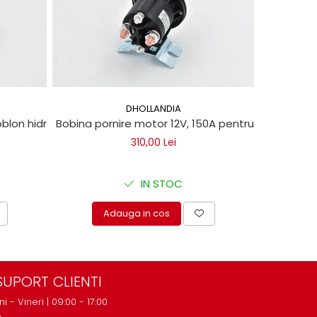
DHOLLANDIA
blon hidraulic
Bobina pornire motor 12V, 150A pentru lifturi hidra
Telecomand
310,00 Lei
IN STOC
Adauga in cos
A
SUPORT CLIENTI
ni - Vineri | 09:00 - 17:00