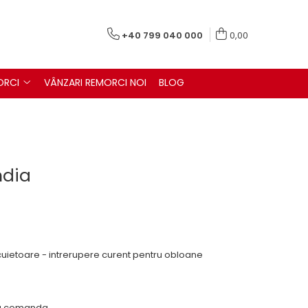
+40 799 040 000
0,00
ORCI
VÂNZARI REMORCI NOI
BLOG
ndia
ncuietoare - intrerupere curent pentru obloane
 la comanda