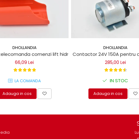
DHOLLANDIA
DHOLLANDIA
ice
telecomanda comenzi lift hidraulic Dhollandia
Contactor 24V 150A pentru o
66,09 Lei
285,00 Lei
IN STOC
LA COMANDA
Adauga in cos
Adauga in cos
media
Lu