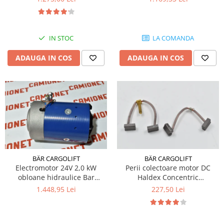
IN STOC
LA COMANDA
ADAUGA IN COS
ADAUGA IN COS
BÄR CARGOLIFT
BÄR CARGOLIFT
Electromotor 24V 2,0 kW
Perii colectoare motor DC
obloane hidraulice Bar
Haldex Concentric
Cargolift
12MG32THE
1.448,95 Lei
227,50 Lei