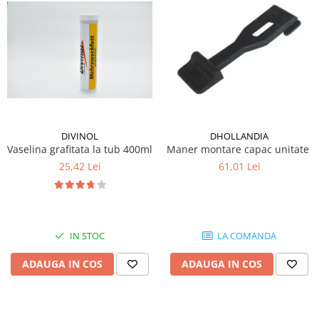
Mecanica
Electropompa si motoare electrice
Burdufuri si cilindri hidraulici
Role, bucsi si bolturi
BEHRENS
Bolturi - role - bucse
Burdufe si cilindri
DIVINOL
DHOLLANDIA
Mecanice
Vaselina grafitata la tub 400ml
Maner montare capac unitate hi
Electrice
25,42 Lei
61,01 Lei
Hidraulice
Motoare electrice si pompe
SÖRENSEN
Mecanice
IN STOC
LA COMANDA
Electrice
ADAUGA IN COS
ADAUGA IN COS
Hidraulice
Cilindri hidraulici si burdufe
protectie