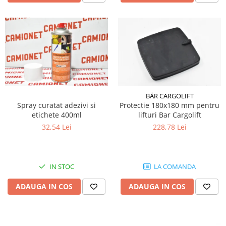
Electrice
Mecanice
Hidraulice
Motoare electrice si pompe
hidraulice
Role, bucse si bolturi
Cilindru hidraulic si burduf
ANTEO
BÄR CARGOLIFT
Spray curatat adezivi si
Protectie 180x180 mm pentru
Electrice
etichete 400ml
lifturi Bar Cargolift
Hidraulice
32,54 Lei
228,78 Lei
Mecanice
Bolturi, role si bucse
Cilindri si burdufe
IN STOC
LA COMANDA
Pompe si motoare electrice
ADAUGA IN COS
ADAUGA IN COS
DAUTEL
Electrice
Hidraulica