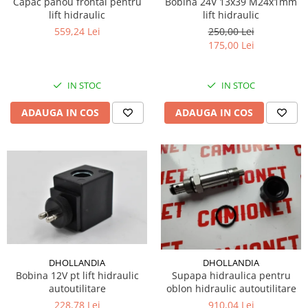
Capac panou frontal pentru
Bobina 24V 13x39 M24x1mm
lift hidraulic
lift hidraulic
559,24 Lei
250,00 Lei
175,00 Lei
IN STOC
IN STOC
ADAUGA IN COS
ADAUGA IN COS
DHOLLANDIA
DHOLLANDIA
Bobina 12V pt lift hidraulic
Supapa hidraulica pentru
autoutilitare
oblon hidraulic autoutilitare
228,78 Lei
910,04 Lei