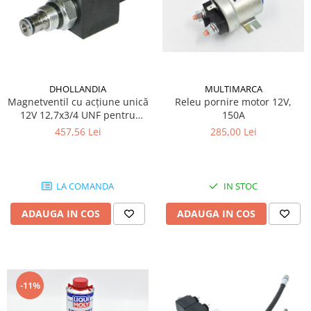
DHOLLANDIA
MULTIMARCA
Magnetventil cu acțiune unică
Releu pornire motor 12V,
12V 12,7x3/4 UNF pentru
150A
trape hidraulice Dhollandia
457,56 Lei
285,00 Lei
LA COMANDA
IN STOC
ADAUGA IN COS
ADAUGA IN COS
-11%