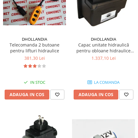
DHOLLANDIA
DHOLLANDIA
Telecomanda 2 butoane
Capac unitate hidraulică
pentru lifturi hidraulice
pentru obloane hidraulice
Dhollandia
381,30 Lei
1.337,10 Lei
IN STOC
LA COMANDA
ADAUGA IN COS
ADAUGA IN COS