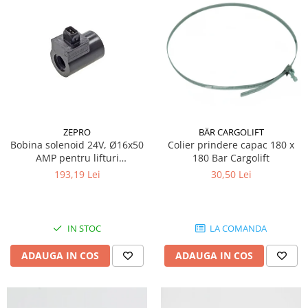
Grup electropompa
Bolturi, role si bucsi
MAMMUT LIFT
Mecanice
Electrice
Hidraulice
Motor electric si pompa hidraulica
ZEPRO
BÄR CARGOLIFT
Cilindru hidraulic si protectie
Bobina solenoid 24V, Ø16x50
Colier prindere capac 180 x
burduf
AMP pentru lifturi
180 Bar Cargolift
ERHEL - HYDRIS
hidraulice Zepro
193,19 Lei
30,50 Lei
Hidraulice
Electrice
Mecanice
IN STOC
LA COMANDA
Role, bucse si bolturi
ADAUGA IN COS
ADAUGA IN COS
Motoras electric si pompa
Cilindri si burdufuri protectie
Consumabile