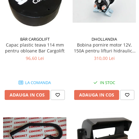
BÄR CARGOLIFT
DHOLLANDIA
Capac plastic teava 114 mm
Bobina pornire motor 12V,
pentru obloane Bar Cargolift
150A pentru lifturi hidraulice
Dhollandia
96,60 Lei
310,00 Lei
LA COMANDA
IN STOC
ADAUGA IN COS
ADAUGA IN COS