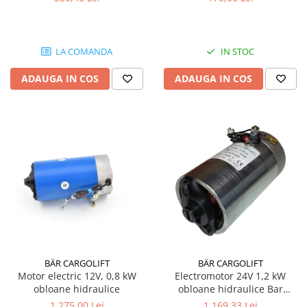
LA COMANDA
IN STOC
ADAUGA IN COS
ADAUGA IN COS
BÄR CARGOLIFT
BÄR CARGOLIFT
Motor electric 12V, 0,8 kW
Electromotor 24V 1,2 kW
obloane hidraulice
obloane hidraulice Bar
Cargolift
1.275,00 Lei
1.169,33 Lei