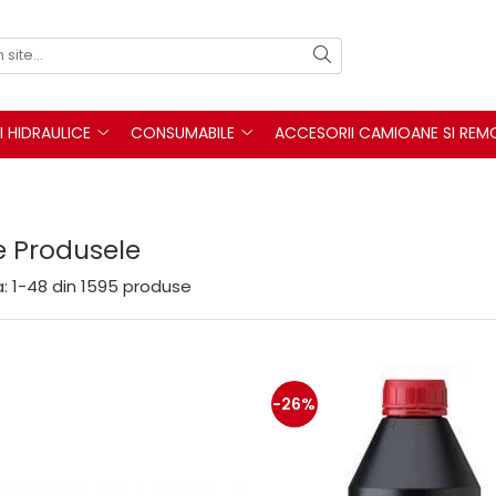
I HIDRAULICE
CONSUMABILE
ACCESORII CAMIOANE SI REM
e Produsele
:
1-
48
din
1595
produse
-26%