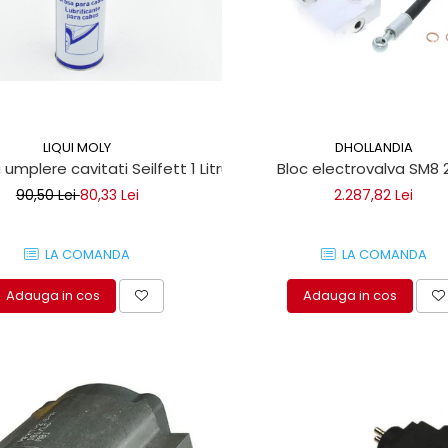
LIQUI MOLY
DHOLLANDIA
 umplere cavitati Seilfett 1 Litru
Bloc electrovalva SM8 
90,50 Lei
80,33 Lei
2.287,82 Lei
LA COMANDA
LA COMANDA
Adauga in cos
Adauga in cos