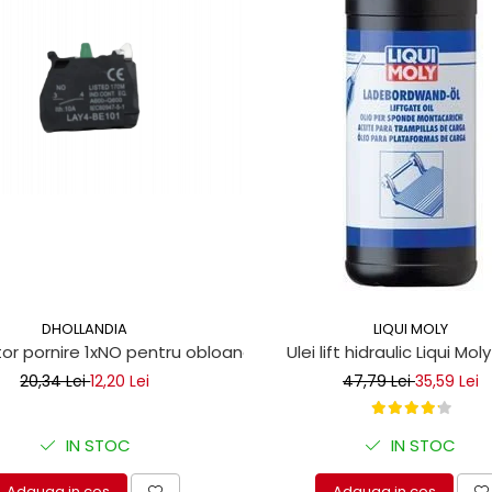
DHOLLANDIA
LIQUI MOLY
r pornire 1xNO pentru obloane hidraulice
Ulei lift hidraulic Liqui Moly 
20,34 Lei
12,20 Lei
47,79 Lei
35,59 Lei
IN STOC
IN STOC
Adauga in cos
Adauga in cos