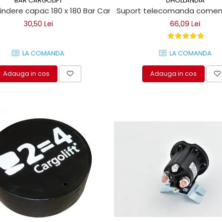
BÄR CARGOLIFT
DHOLLANDIA
rindere capac 180 x 180 Bar Cargolift
Suport telecomanda comenzi l
30,50 Lei
66,09 Lei
LA COMANDA
LA COMANDA
Adauga in cos
Adauga in cos