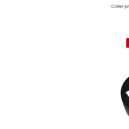
protectie
Colier p
Grup electropompa
Bolturi, role si bucsi
MAMMUT LIFT
Mecanice
Electrice
Hidraulice
Motor electric si pompa hidraulica
Cilindru hidraulic si protectie
burduf
ERHEL - HYDRIS
Hidraulice
Electrice
Mecanice
Role, bucse si bolturi
Motoras electric si pompa
Cilindri si burdufuri protectie
Consumabile