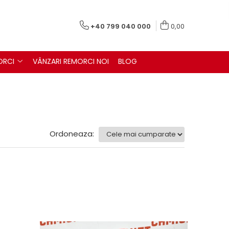
+40 799 040 000
0,00
ORCI
VÂNZARI REMORCI NOI
BLOG
Ordoneaza: