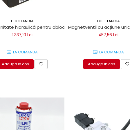
DHOLLANDIA
DHOLLANDIA
itate hidraulică pentru obloane hidraulice Dhollandia
Magnetventil cu acțiune unic
1.337,10 Lei
457,56 Lei
LA COMANDA
LA COMANDA
Adauga in cos
Adauga in cos