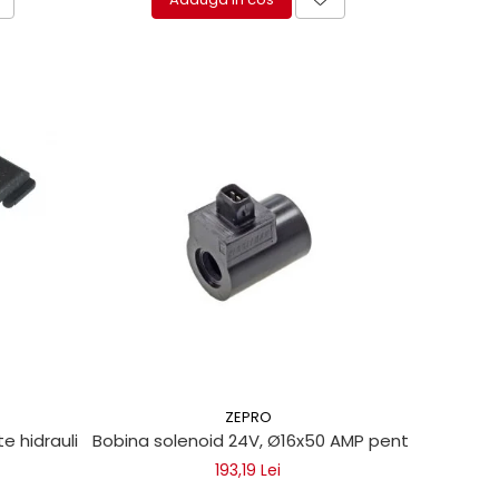
ZEPRO
 hidraulica Dhollandia
Bobina solenoid 24V, Ø16x50 AMP pentru lifturi hi
193,19 Lei