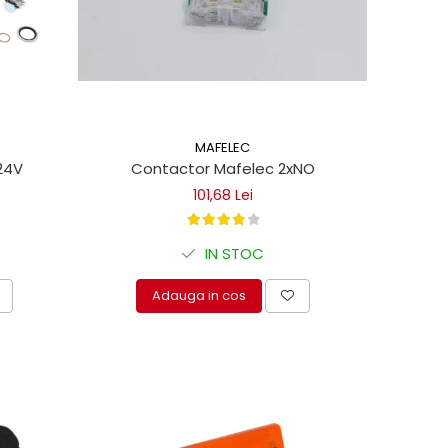
MAFELEC
24V
Contactor Mafelec 2xNO
101,68 Lei
IN STOC
Adauga in cos