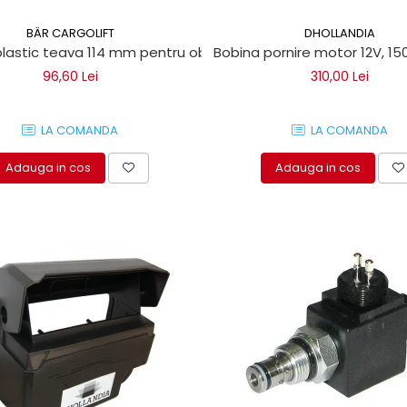
BÄR CARGOLIFT
DHOLLANDIA
lastic teava 114 mm pentru obloane Bar Cargolift
Bobina pornire motor 12V, 150A
96,60 Lei
310,00 Lei
LA COMANDA
LA COMANDA
Adauga in cos
Adauga in cos