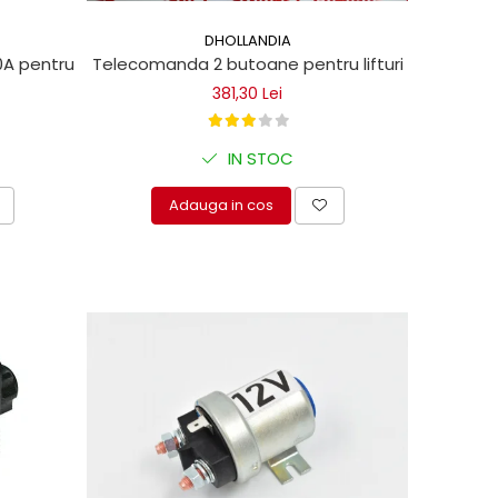
DHOLLANDIA
 pentru lifturi hidraulice Dhollandia
Telecomanda 2 butoane pentru lifturi hidraulice
381,30 Lei
IN STOC
Adauga in cos