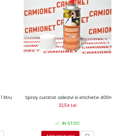
1 litru
Spray curatat adezivi si etichete 400ml
32,54 Lei
IN STOC
Adauga in cos