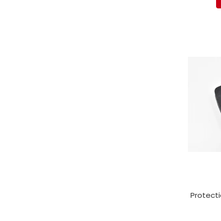
Electrice
Mecanice
Hidraulice
Motoare electrice si pompe
hidraulice
Role, bucse si bolturi
Cilindru hidraulic si burduf
ANTEO
Electrice
Hidraulice
Mecanice
Bolturi, role si bucse
Cilindri si burdufe
Pompe si motoare electrice
DAUTEL
Protecti
Electrice
Hidraulica