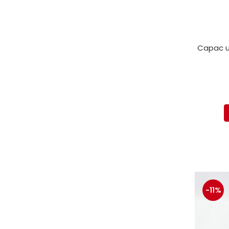
Capac un
-11%