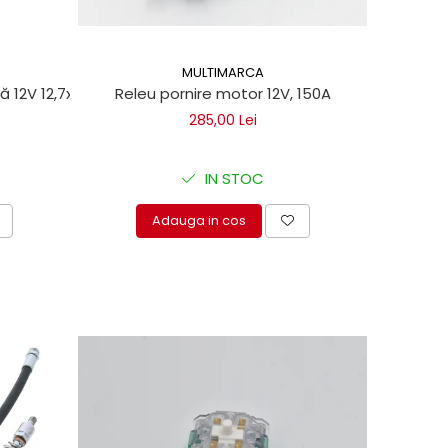
MULTIMARCA
ă 12V 12,7x3/4 UNF pentru trape hidraulice Dhollandia
Releu pornire motor 12V, 150A
285,00 Lei
IN STOC
Adauga in cos