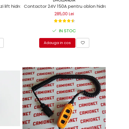
DHOLLANDIA
ift hidraulic Dhollandia
Contactor 24V 150A pentru oblon hidraulic
285,00 Lei
IN STOC
Adauga in cos