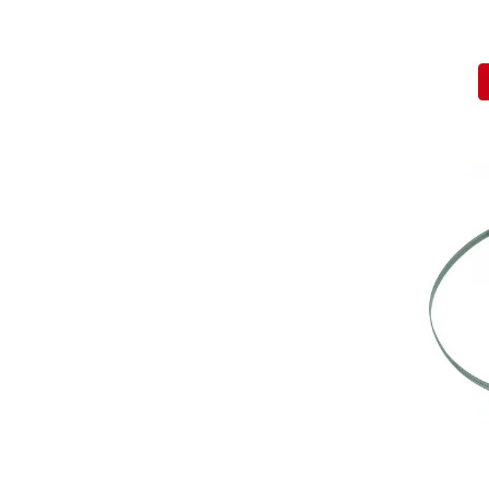
Mecanica
Electropompa si motoare
electrice
Burdufuri si cilindri hidraulici
Role, bucsi si bolturi
BEHRENS
Bolturi - role - bucse
Burdufe si cilindri
Mecanice
Electrice
Hidraulice
Motoare electrice si pompe
SÖRENSEN
Mecanice
Electrice
Hidraulice
Cilindri hidraulici si burdufe