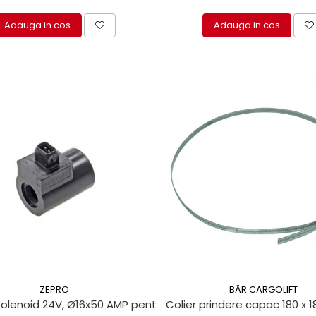
Adauga in cos
Adauga in cos
ZEPRO
BÄR CARGOLIFT
olenoid 24V, Ø16x50 AMP pentru lifturi hidraulice Zepro
Colier prindere capac 180 x 1