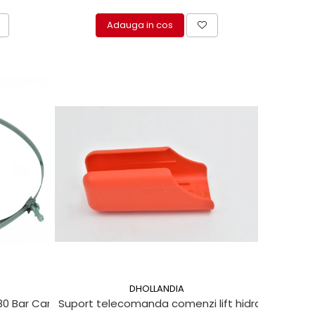
Adauga in cos
DHOLLANDIA
80 Bar Cargolift
Suport telecomanda comenzi lift hidraulic Dholla