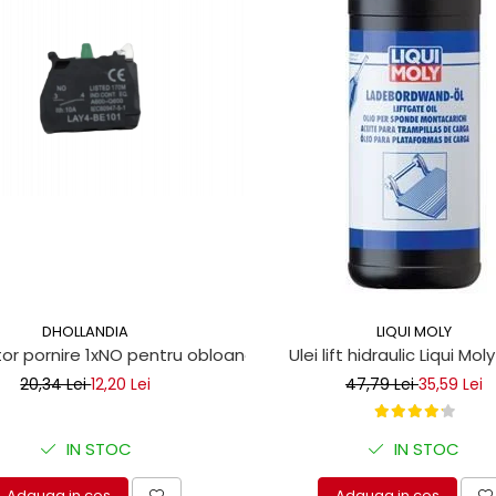
DHOLLANDIA
LIQUI MOLY
r pornire 1xNO pentru obloane hidraulice
Ulei lift hidraulic Liqui Moly 
20,34 Lei
12,20 Lei
47,79 Lei
35,59 Lei
IN STOC
IN STOC
Adauga in cos
Adauga in cos