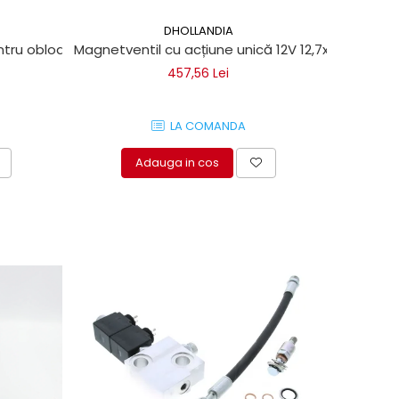
DHOLLANDIA
tru obloane hidraulice Dhollandia
Magnetventil cu acțiune unică 12V 12,7x3/4 UNF pe
457,56 Lei
LA COMANDA
Adauga in cos