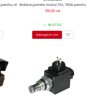
pentru obloane Bar Cargolift
Bobina pornire motor 12V, 150A pentru lifturi hidra
310,00 Lei
IN STOC
Adauga in cos