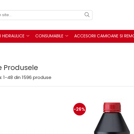
I HIDRAULICE
CONSUMABILE
ACCESORII CAMIOANE SI REM
e Produsele
:
1-
48
din
1596
produse
-26%