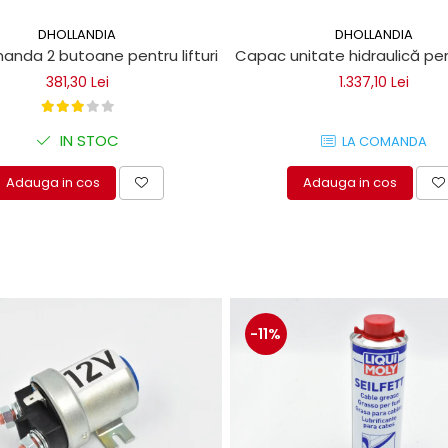
DHOLLANDIA
DHOLLANDIA
nda 2 butoane pentru lifturi hidraulice
Capac unitate hidraulică pen
381,30 Lei
1.337,10 Lei
IN STOC
LA COMANDA
Adauga in cos
Adauga in cos
-11%