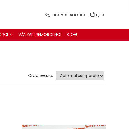
+40 799 040 000
0,00
ORCI
VÂNZARI REMORCI NOI
BLOG
Ordoneaza: