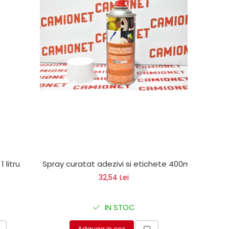
1 litru
Spray curatat adezivi si etichete 400ml
32,54 Lei
IN STOC
Adauga in cos