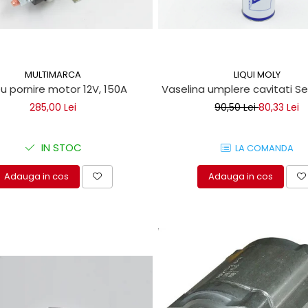
LIQUI MOLY
MULTIMARCA
Vaselina umplere cavitati Seil
u pornire motor 12V, 150A
90,50 Lei
80,33 Lei
285,00 Lei
IN STOC
LA COMANDA
Adauga in cos
Adauga in cos