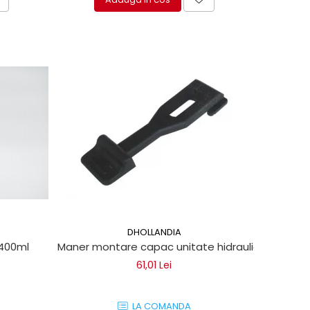
DHOLLANDIA
 400ml
Maner montare capac unitate hidraulica Dhollan
61,01 Lei
LA COMANDA