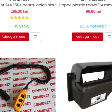
r 24V 150A pentru oblon hidraulic
Capac plastic teava 114 mm 
285,00 Lei
96,60 Lei
IN STOC
LA COMANDA
Adauga in cos
Adauga in cos