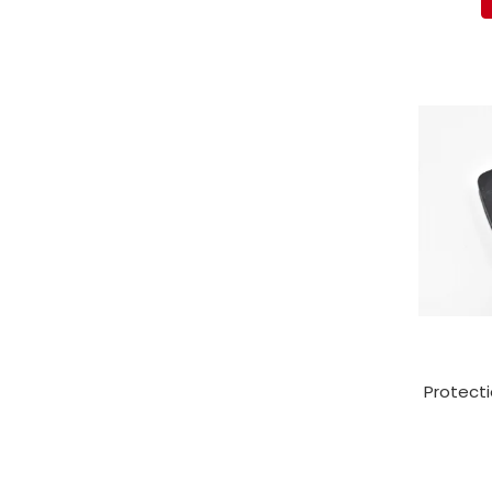
Electrice
Mecanice
Hidraulice
Motoare electrice si pompe
hidraulice
Role, bucse si bolturi
Cilindru hidraulic si burduf
ANTEO
Electrice
Hidraulice
Mecanice
Bolturi, role si bucse
Cilindri si burdufe
Pompe si motoare electrice
Protecti
DAUTEL
Electrice
Hidraulica