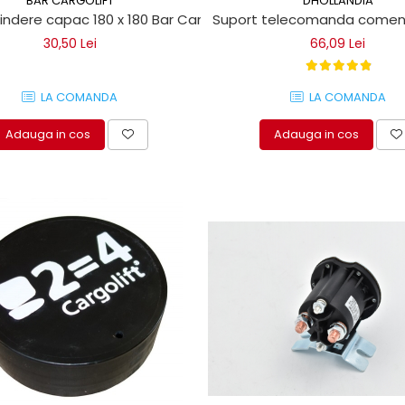
BÄR CARGOLIFT
DHOLLANDIA
rindere capac 180 x 180 Bar Cargolift
Suport telecomanda comenzi l
30,50 Lei
66,09 Lei
LA COMANDA
LA COMANDA
Adauga in cos
Adauga in cos