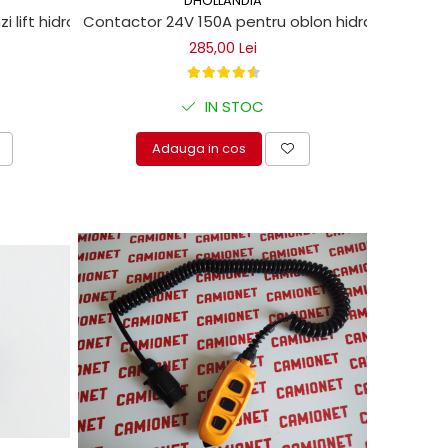
DHOLLANDIA
ift hidraulic Dhollandia
Contactor 24V 150A pentru oblon hidraulic
285,00 Lei
IN STOC
Adauga in cos