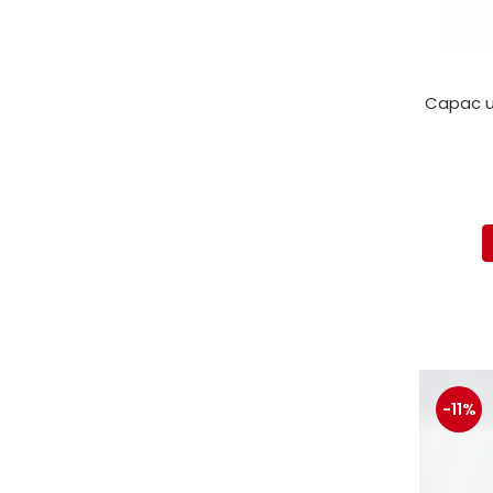
Capac un
-11%