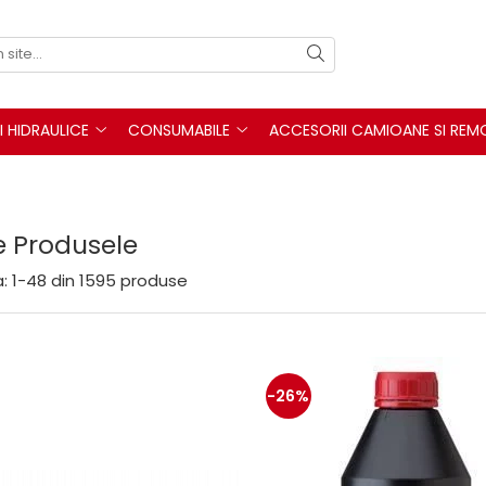
I HIDRAULICE
CONSUMABILE
ACCESORII CAMIOANE SI REM
e Produsele
:
1-
48
din
1595
produse
-26%