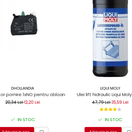
DHOLLANDIA
LIQUI MOLY
r pornire 1xNO pentru obloane hidraulice
Ulei lift hidraulic Liqui Moly 
20,34 Lei
12,20 Lei
47,79 Lei
35,59 Lei
IN STOC
IN STOC
Adauga in cos
Adauga in cos