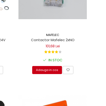
MAFELEC
24V
Contactor Mafelec 2xNO
101,68 Lei
IN STOC
Adauga in cos