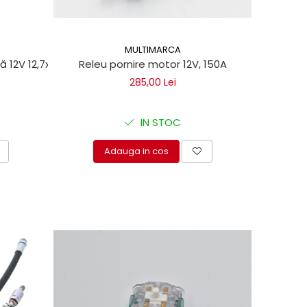
MULTIMARCA
ă 12V 12,7x3/4 UNF pentru trape hidraulice Dhollandia
Releu pornire motor 12V, 150A
285,00 Lei
IN STOC
Adauga in cos