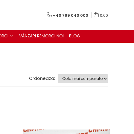
+40 799 040 000
0,00
ORCI
VÂNZARI REMORCI NOI
BLOG
Ordoneaza: