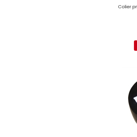
protectie
Colier p
Grup electropompa
Bolturi, role si bucsi
MAMMUT LIFT
Mecanice
Electrice
Hidraulice
Motor electric si pompa hidraulica
Cilindru hidraulic si protectie
burduf
ERHEL - HYDRIS
Hidraulice
Electrice
Mecanice
Role, bucse si bolturi
Motoras electric si pompa
Cilindri si burdufuri protectie
Consumabile