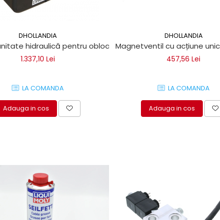
DHOLLANDIA
DHOLLANDIA
itate hidraulică pentru obloane hidraulice Dhollandia
Magnetventil cu acțiune unic
1.337,10 Lei
457,56 Lei
LA COMANDA
LA COMANDA
Adauga in cos
Adauga in cos