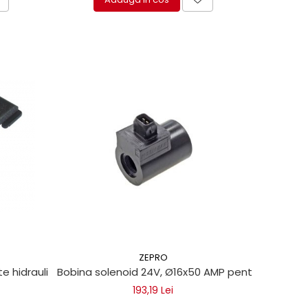
ZEPRO
 hidraulica Dhollandia
Bobina solenoid 24V, Ø16x50 AMP pentru lifturi hi
193,19 Lei