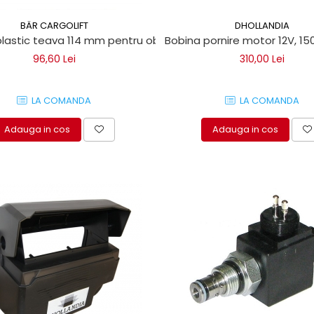
BÄR CARGOLIFT
DHOLLANDIA
lastic teava 114 mm pentru obloane Bar Cargolift
Bobina pornire motor 12V, 150A
96,60 Lei
310,00 Lei
LA COMANDA
LA COMANDA
Adauga in cos
Adauga in cos