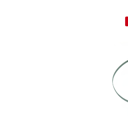
Mecanica
Electropompa si motoare
electrice
Burdufuri si cilindri hidraulici
Role, bucsi si bolturi
BEHRENS
Bolturi - role - bucse
Burdufe si cilindri
Mecanice
Electrice
Hidraulice
Motoare electrice si pompe
SÖRENSEN
Mecanice
Electrice
Hidraulice
Cilindri hidraulici si burdufe