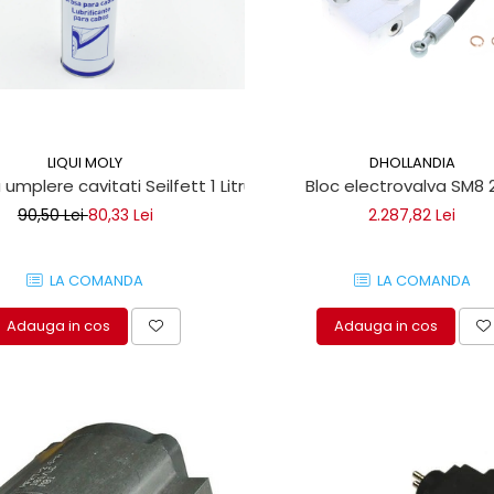
LIQUI MOLY
DHOLLANDIA
 umplere cavitati Seilfett 1 Litru
Bloc electrovalva SM8 
90,50 Lei
80,33 Lei
2.287,82 Lei
LA COMANDA
LA COMANDA
Adauga in cos
Adauga in cos