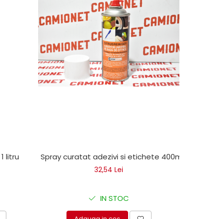
1 litru
Spray curatat adezivi si etichete 400ml
32,54 Lei
IN STOC
Adauga in cos