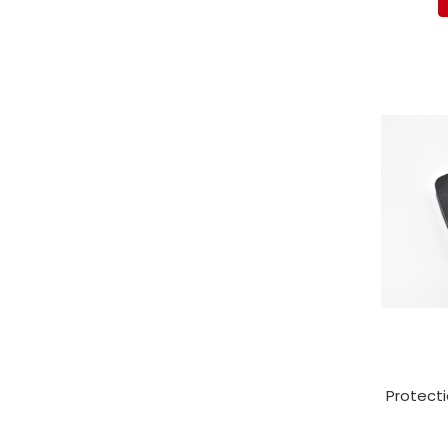
Electrice
Mecanice
Hidraulice
Motoare electrice si pompe
hidraulice
Role, bucse si bolturi
Cilindru hidraulic si burduf
ANTEO
Electrice
Hidraulice
Mecanice
Bolturi, role si bucse
Cilindri si burdufe
Pompe si motoare electrice
DAUTEL
Protecti
Electrice
Hidraulica