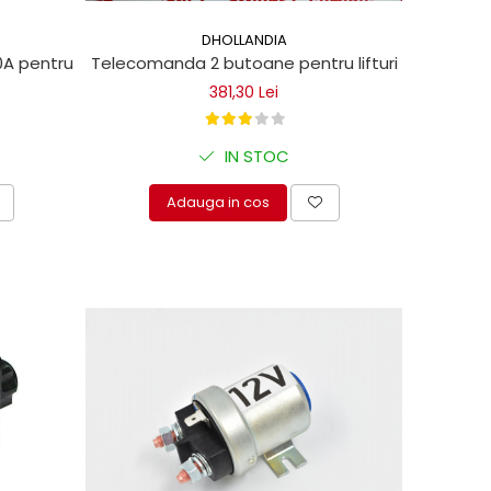
DHOLLANDIA
 pentru lifturi hidraulice Dhollandia
Telecomanda 2 butoane pentru lifturi hidraulice
381,30 Lei
IN STOC
Adauga in cos