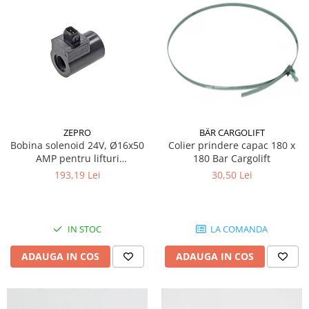
Grup electropompa
Bolturi, role si bucsi
MAMMUT LIFT
Mecanice
Electrice
Hidraulice
Motor electric si pompa hidraulica
ZEPRO
BÄR CARGOLIFT
Cilindru hidraulic si protectie
Bobina solenoid 24V, Ø16x50
Colier prindere capac 180 x
burduf
AMP pentru lifturi
180 Bar Cargolift
ERHEL - HYDRIS
hidraulice Zepro
193,19 Lei
30,50 Lei
Hidraulice
Electrice
Mecanice
IN STOC
LA COMANDA
Role, bucse si bolturi
ADAUGA IN COS
ADAUGA IN COS
Motoras electric si pompa
Cilindri si burdufuri protectie
Consumabile