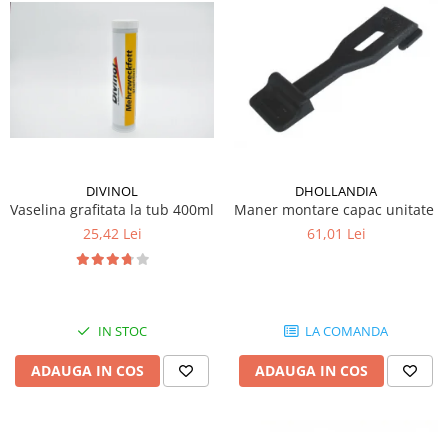
Mecanica
Electropompa si motoare electrice
Burdufuri si cilindri hidraulici
Role, bucsi si bolturi
BEHRENS
Bolturi - role - bucse
Burdufe si cilindri
DIVINOL
DHOLLANDIA
Mecanice
Vaselina grafitata la tub 400ml
Maner montare capac unitate hi
Electrice
25,42 Lei
61,01 Lei
Hidraulice
Motoare electrice si pompe
SÖRENSEN
Mecanice
IN STOC
LA COMANDA
Electrice
ADAUGA IN COS
ADAUGA IN COS
Hidraulice
Cilindri hidraulici si burdufe
protectie