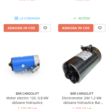
LA COMANDA
IN STOC
ADAUGA IN COS
ADAUGA IN COS
BÄR CARGOLIFT
BÄR CARGOLIFT
Motor electric 12V, 0,8 kW
Electromotor 24V 1,2 kW
obloane hidraulice
obloane hidraulice Bar
Cargolift
1.275,00 Lei
1.169,33 Lei