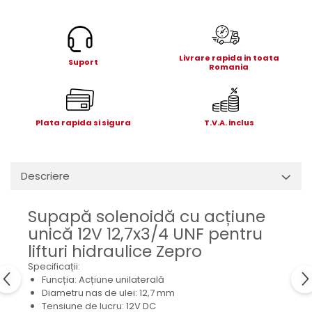
Electrice
Mecanice
Hidraulice
Livrare rapida in toata
Motoare electrice si pompe
Suport
Romania
hidraulice
Role, bucse si bolturi
Cilindru hidraulic si burduf
Plata rapida si sigura
T.V.A. inclus
ANTEO
Electrice
Hidraulice
Descriere
Mecanice
Bolturi, role si bucse
Supapă solenoidă cu acțiune
Cilindri si burdufe
unică 12V 12,7x3/4 UNF pentru
Pompe si motoare electrice
lifturi hidraulice Zepro
DAUTEL
Specificații:
Funcția: Acțiune unilaterală
Electrice
Diametru nas de ulei: 12,7 mm
Hidraulica
Tensiune de lucru: 12V DC