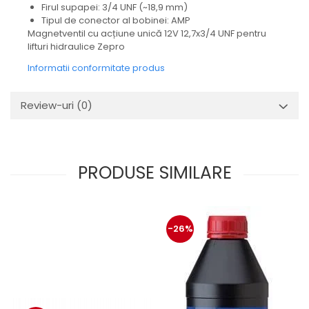
Mecanica
Firul supapei: 3/4 UNF (~18,9 mm)
Tipul de conector al bobinei: AMP
Electropompa si motoare
Magnetventil cu acțiune unică 12V 12,7x3/4 UNF pentru
electrice
lifturi hidraulice Zepro
Burdufuri si cilindri hidraulici
Informatii conformitate produs
Role, bucsi si bolturi
BEHRENS
Review-uri
(0)
Bolturi - role - bucse
Burdufe si cilindri
Mecanice
Electrice
PRODUSE SIMILARE
Hidraulice
Motoare electrice si pompe
SÖRENSEN
-26%
Mecanice
Electrice
Hidraulice
Cilindri hidraulici si burdufe