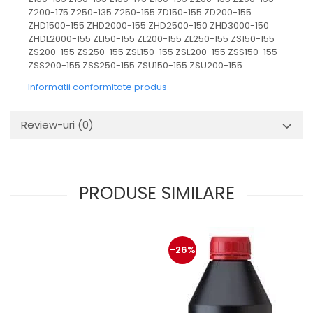
Mecanica
Z200-175 Z250-135 Z250-155 ZD150-155 ZD200-155
Electropompa si motoare
ZHD1500-155 ZHD2000-155 ZHD2500-150 ZHD3000-150
electrice
ZHDL2000-155 ZL150-155 ZL200-155 ZL250-155 ZS150-155
ZS200-155 ZS250-155 ZSL150-155 ZSL200-155 ZSS150-155
Burdufuri si cilindri hidraulici
ZSS200-155 ZSS250-155 ZSU150-155 ZSU200-155
Role, bucsi si bolturi
Informatii conformitate produs
BEHRENS
Bolturi - role - bucse
Review-uri
(0)
Burdufe si cilindri
Mecanice
Electrice
Hidraulice
PRODUSE SIMILARE
Motoare electrice si pompe
SÖRENSEN
Mecanice
-26%
Electrice
Hidraulice
Cilindri hidraulici si burdufe