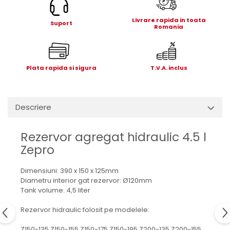
Electrice
Mecanice
Livrare rapida in toata
Suport
Romania
Hidraulice
Motoare electrice si pompe
hidraulice
Plata rapida si sigura
T.V.A. inclus
Role, bucse si bolturi
Cilindru hidraulic si burduf
ANTEO
Descriere
Electrice
Hidraulice
Rezervor agregat hidraulic 4.5 l
Mecanice
Zepro
Bolturi, role si bucse
Cilindri si burdufe
Dimensiuni: 390 x 150 x 125mm
Pompe si motoare electrice
Diametru interior gat rezervor: Ø120mm
Tank volume: 4,5 liter
DAUTEL
Electrice
Rezervor hidraulic folosit pe modelele:
Hidraulica
Z150-135 Z150-155 Z150-175 Z150-195 Z200-135 Z200-155