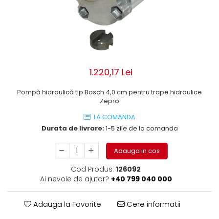
ROLE
Cilindri hidraulici si burdufe
Presuri camion
Bolturi, role si bucse
KIT GARNITURI
Lazi camion
AMA
BURDUF PROTECTIE
Lanturi de zapada
Electrice
TELECOMANDA LIFT
Cabluri pornire
Mecanice
MOTOARE ELECTRICE
Huse scaun camion
Hidraulice
1.220,17 Lei
ELECTRICE
Pompa si motor electric
Scule camion
POMPE HIDRAULICE
Pompă hidraulică tip Bosch.4,0 cm pentru trape hidraulice
Role, bolturi si bucse
Stergatoare parbriz camion
Zepro
Burdufe si cilindri hidraulici
Perdele camion
LA COMANDA
DHOLLANDIA
Cupla aer / Racord aer
Durata de livrare:
1-5 zile de la comanda
Electrice
Hidraulice
Adauga in cos
Mecanice
Cod Produs:
126092
Cilindri, burdufe
Ai nevoie de ajutor?
+40 799 040 000
Bolturi, role si bucse
Pompe si motoare electrice
Adauga la Favorite
Cere informatii
ZEPRO