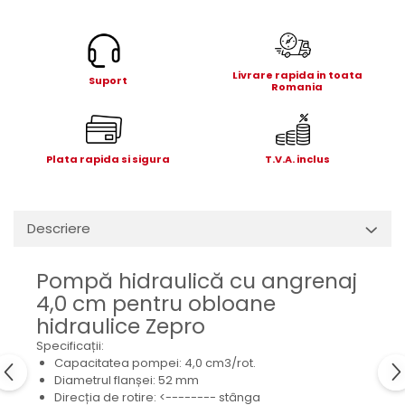
Electrice
Mecanice
Hidraulice
Livrare rapida in toata
Motoare electrice si pompe
Suport
Romania
hidraulice
Role, bucse si bolturi
Cilindru hidraulic si burduf
Plata rapida si sigura
T.V.A. inclus
ANTEO
Electrice
Hidraulice
Descriere
Mecanice
Bolturi, role si bucse
Pompă hidraulică cu angrenaj
Cilindri si burdufe
4,0 cm pentru obloane
Pompe si motoare electrice
hidraulice Zepro
DAUTEL
Specificații:
Capacitatea pompei: 4,0 cm3/rot.
Electrice
Diametrul flanșei: 52 mm
Hidraulica
Direcția de rotire: <-------- stânga