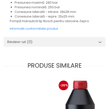
Mecanica
Presiunea maximă: 280 bar
Presiunea nominală: 250 bar
Electropompa si motoare
Conexiune laterală - intrare: 28x28 mm
electrice
Conexiune laterală - ieșire: 25x25 mm
Burdufuri si cilindri hidraulici
Pompă hidraulică tip Bosch.pentru obloane Zepro
Role, bucsi si bolturi
Informatii conformitate produs
BEHRENS
Bolturi - role - bucse
Review-uri
(0)
Burdufe si cilindri
Mecanice
Electrice
PRODUSE SIMILARE
Hidraulice
Motoare electrice si pompe
SÖRENSEN
-26%
Mecanice
Electrice
Hidraulice
Cilindri hidraulici si burdufe