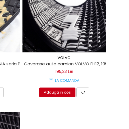
VOLVO
A seria P 2004->
Covorase auto camion VOLVO FH12, 1993->
195,23 Lei
LA COMANDA
Adauga in cos