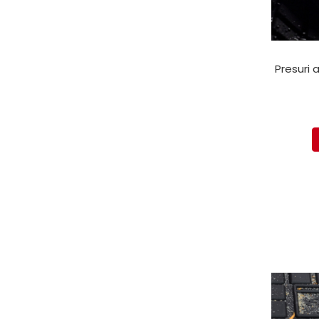
Mecanica
Electropompa si motoare
electrice
Burdufuri si cilindri hidraulici
Presuri 
Role, bucsi si bolturi
BEHRENS
Bolturi - role - bucse
Burdufe si cilindri
Mecanice
Electrice
Hidraulice
Motoare electrice si pompe
SÖRENSEN
Mecanice
Electrice
Hidraulice
Cilindri hidraulici si burdufe