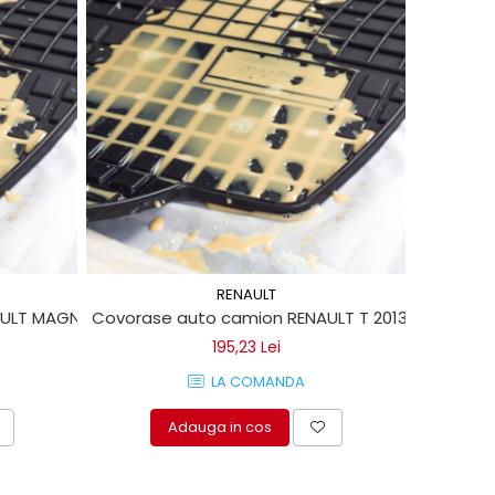
RENAULT
AULT MAGNUM 1996->
Covorase auto camion RENAULT T 2013->
195,23 Lei
LA COMANDA
Adauga in cos