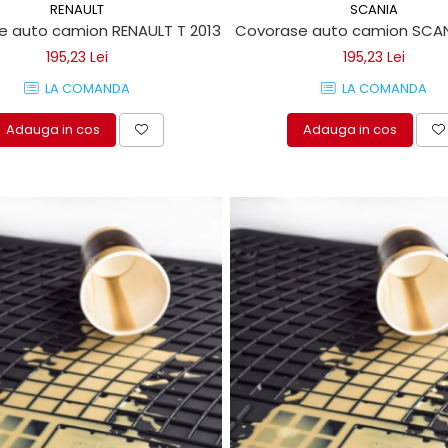
SCANIA
RENAULT
Covorase auto camion SCAN
e auto camion RENAULT T 2013
195,23 Lei
195,23 Lei
LA COMANDA
LA COMANDA
Adauga in cos
Adauga in cos