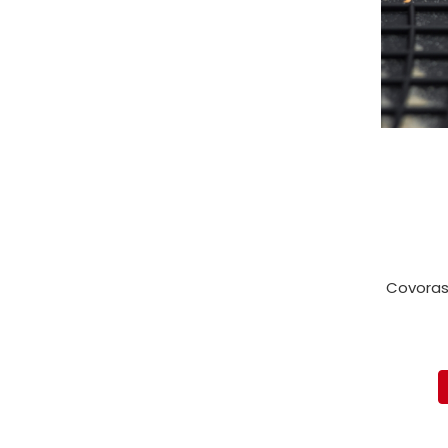
protectie
Grup electropompa
Bolturi, role si bucsi
MAMMUT LIFT
Mecanice
Electrice
Hidraulice
Motor electric si pompa hidraulica
Cilindru hidraulic si protectie
burduf
ERHEL - HYDRIS
Covoras
Hidraulice
Electrice
Mecanice
Role, bucse si bolturi
Motoras electric si pompa
Cilindri si burdufuri protectie
Consumabile