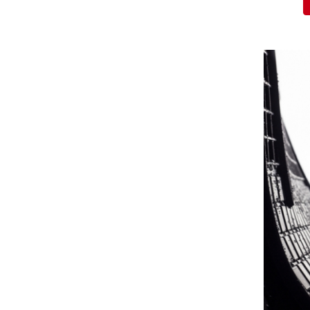
Electrice
Mecanice
Hidraulice
Motoare electrice si pompe
hidraulice
Role, bucse si bolturi
Cilindru hidraulic si burduf
ANTEO
Electrice
Hidraulice
Mecanice
Bolturi, role si bucse
Cilindri si burdufe
Pompe si motoare electrice
DAUTEL
Electrice
Hidraulica