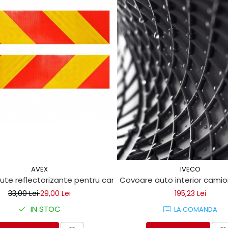
AVEX
IVECO
cute reflectorizante pentru camioane "VEHICUL SCURT"
Covoare auto interior cami
33,00 Lei
29,00 Lei
195,23 Lei
IN STOC
LA COMANDA