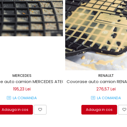
MERCEDES
RENAULT
e auto camion MERCEDES ATEGO 1999->
Covorase auto camion REN
195,23 Lei
276,57 Lei
LA COMANDA
LA COMANDA
Adauga in cos
Adauga in cos