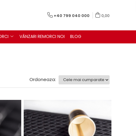
+40 799 040 000
0,00
ORCI
VÂNZARI REMORCI NOI
BLOG
Ordoneaza: