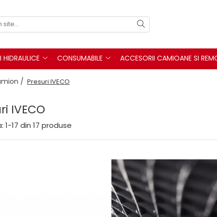
I HIDRAULICE
CONSUMABILE
ACCESORII CAMIOANE SI REM
camion /
Presuri IVECO
ri IVECO
:
1-
17
din
17
produse