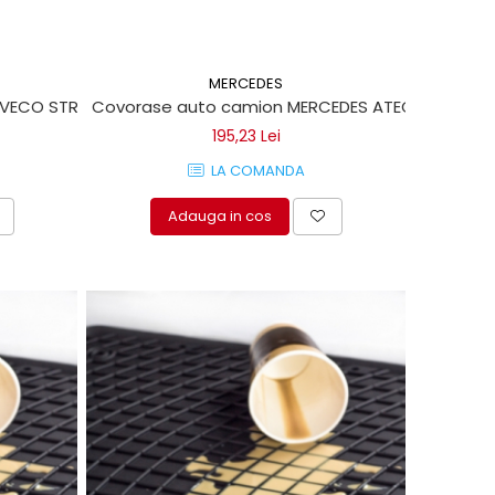
MERCEDES
Covorase auto camion MERCEDES ATEGO 2005->
 IVECO STRALIS 2002 0098WK, P110
195,23 Lei
LA COMANDA
Adauga in cos