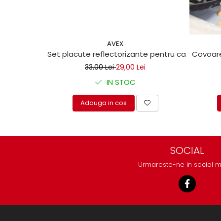
protectie
Grup electropompa
Bolturi, role si bucsi
MAMMUT LIFT
AVEX
Set placute reflectorizante pentru camioane 
Covoare
Mecanice
33,00 Lei
29,00 Lei
Electrice
Hidraulice
IN STOC
Motor electric si pompa hidraulica
Adauga in cos
Cilindru hidraulic si protectie
burduf
ERHEL - HYDRIS
Hidraulice
SOCIAL
Electrice
Urmareste-ne in social 
Mecanice
Role, bucse si bolturi
Motoras electric si pompa
Cilindri si burdufuri protectie
Consumabile