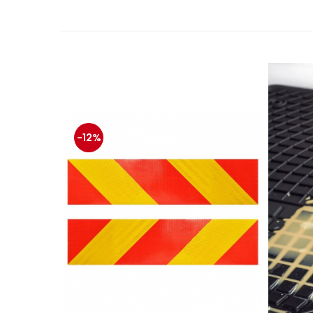
Mecanica
Electropompa si motoare
electrice
Burdufuri si cilindri hidraulici
Role, bucsi si bolturi
BEHRENS
Bolturi - role - bucse
Burdufe si cilindri
-12%
Mecanice
Electrice
Hidraulice
Motoare electrice si pompe
SÖRENSEN
Mecanice
Electrice
Hidraulice
Cilindri hidraulici si burdufe