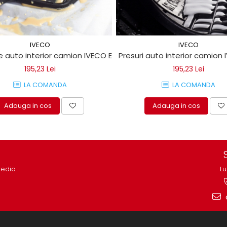
IVECO
IVECO
"VEHICUL SCURT"
 auto interior camion IVECO EUROCARGO 160
Presuri auto interior camion
195,23 Lei
195,23 Lei
LA COMANDA
LA COMANDA
Adauga in cos
Adauga in cos
media
Lu