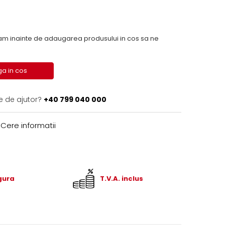
inainte de adaugarea produsului in cos sa ne
a in cos
e de ajutor?
+40 799 040 000
Cere informatii
igura
T.V.A. inclus