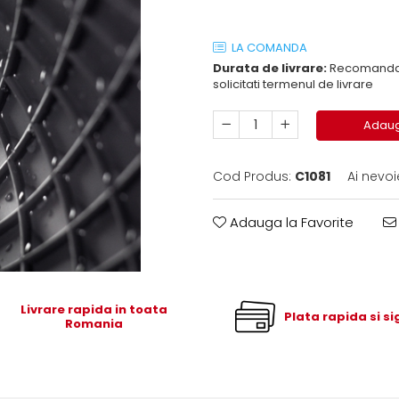
LA COMANDA
Durata de livrare:
Recomandam 
solicitati termenul de livrare
Adaug
Cod Produs:
C1081
Ai nevoi
Adauga la Favorite
Livrare rapida in toata
Plata rapida si s
Romania