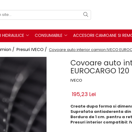
I HIDRAULICE
CONSUMABILE
ACCESORII CAMIOANE SI REM
camion /
Presuri IVECO /
Covoare auto interior camion IVECO EURO
Covoare auto in
EUROCARGO 120
IVECO
195,23 Lei
Create dupa forma si dimensi
Suprafata antiaderenta din
Bordura de 1 cm. pentru a reti
Presuri interior compatibil: 