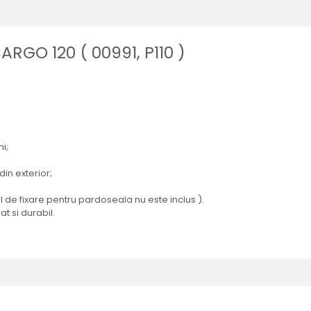
RGO 120 ( 00991, P110 )
i;
din exterior;
 de fixare pentru pardoseala nu este inclus ).
 si durabil.