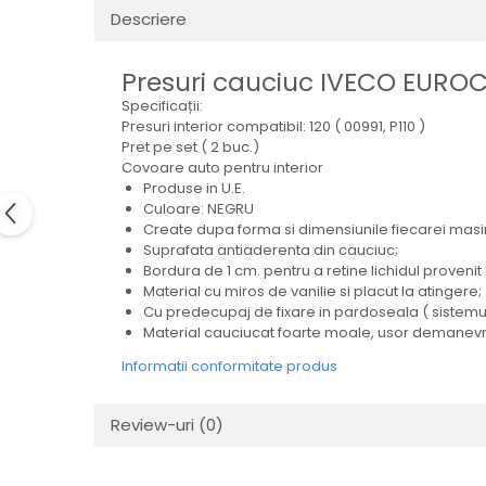
Electrice
Descriere
Mecanice
Hidraulice
Presuri cauciuc IVECO EUROCA
Motoare electrice si pompe
Specificații:
hidraulice
Presuri interior compatibil: 120 ( 00991, P110 )
Role, bucse si bolturi
Pret pe set ( 2 buc.)
Covoare auto pentru interior
Cilindru hidraulic si burduf
Produse in U.E.
ANTEO
Culoare: NEGRU
Create dupa forma si dimensiunile fiecarei masin
Electrice
Suprafata antiaderenta din cauciuc;
Hidraulice
Bordura de 1 cm. pentru a retine lichidul provenit 
Material cu miros de vanilie si placut la atingere;
Mecanice
Cu predecupaj de fixare in pardoseala ( sistemul
Bolturi, role si bucse
Material cauciucat foarte moale, usor demanevrat
Cilindri si burdufe
Informatii conformitate produs
Pompe si motoare electrice
DAUTEL
Review-uri
(0)
Electrice
Hidraulica