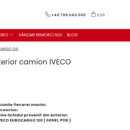
+40 799 040 000
0,00
ORCI
VÂNZARI REMORCI NOI
BLOG
CARGO 120
terior camion IVECO
unile fiecarei masini;
 cauciuc;
ne lichidul provenit din exterior;
IVECO EUROCARGO 120 ( 00991, P110 )