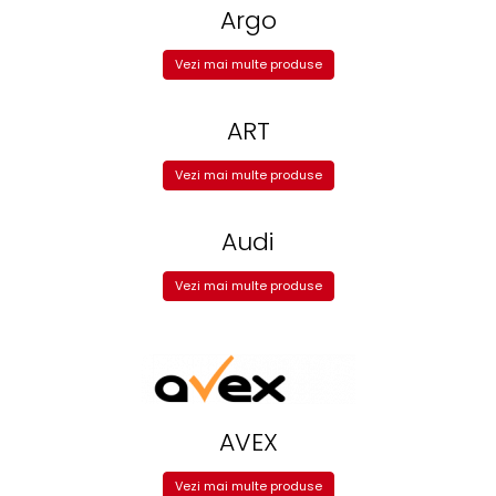
Mecanica
Argo
Electropompa si motoare
electrice
Vezi mai multe produse
Burdufuri si cilindri hidraulici
Role, bucsi si bolturi
ART
BEHRENS
Vezi mai multe produse
Bolturi - role - bucse
Burdufe si cilindri
Audi
Mecanice
Electrice
Vezi mai multe produse
Hidraulice
Motoare electrice si pompe
SÖRENSEN
Mecanice
Electrice
AVEX
Hidraulice
Cilindri hidraulici si burdufe
Vezi mai multe produse