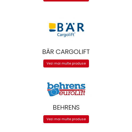
protectie
Grup electropompa
Bolturi, role si bucsi
MAMMUT LIFT
Mecanice
Electrice
Hidraulice
BÄR CARGOLIFT
Motor electric si pompa hidraulica
Cilindru hidraulic si protectie
Vezi mai multe produse
burduf
ERHEL - HYDRIS
Hidraulice
Electrice
Mecanice
BEHRENS
Role, bucse si bolturi
Motoras electric si pompa
Vezi mai multe produse
Cilindri si burdufuri protectie
Consumabile