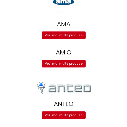
Electrice
Mecanice
Hidraulice
AMA
Motoare electrice si pompe
hidraulice
Vezi mai multe produse
Role, bucse si bolturi
Cilindru hidraulic si burduf
AMIO
ANTEO
Electrice
Vezi mai multe produse
Hidraulice
Mecanice
Bolturi, role si bucse
Cilindri si burdufe
Pompe si motoare electrice
ANTEO
DAUTEL
Electrice
Vezi mai multe produse
Hidraulica