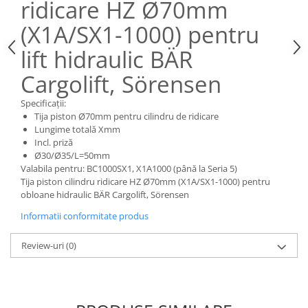
ridicare HZ Ø70mm
Mecanica
Electropompa si motoare electrice
(X1A/SX1-1000) pentru
Burdufuri si cilindri hidraulici
lift hidraulic BÄR
Role, bucsi si bolturi
Cargolift, Sörensen
BEHRENS
Bolturi - role - bucse
Specificații:
Burdufe si cilindri
Tija piston Ø70mm pentru cilindru de ridicare
Lungime totală Xmm
Mecanice
Incl. priză
Electrice
Ø30/Ø35/L=50mm
Valabila pentru: BC1000SX1, X1A1000 (până la Seria 5)
Hidraulice
Tija piston cilindru ridicare HZ Ø70mm (X1A/SX1-1000) pentru
Motoare electrice si pompe
obloane hidraulic BÄR Cargolift, Sörensen
SÖRENSEN
Informatii conformitate produs
Mecanice
Electrice
Review-uri
(0)
Hidraulice
Cilindri hidraulici si burdufe
protectie