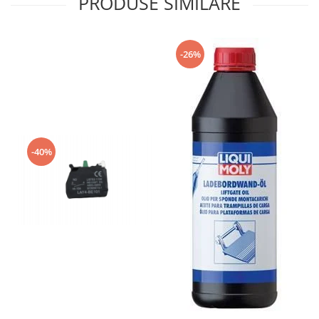
PRODUSE SIMILARE
Grup electropompa
Bolturi, role si bucsi
MAMMUT LIFT
-26%
Mecanice
Electrice
Hidraulice
Motor electric si pompa hidraulica
Cilindru hidraulic si protectie
burduf
-40%
ERHEL - HYDRIS
Hidraulice
Electrice
Mecanice
Role, bucse si bolturi
Motoras electric si pompa
Cilindri si burdufuri protectie
Consumabile