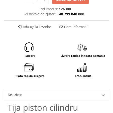
Electrice
Cod Produs:
126308
Mecanice
Ai nevoie de ajutor?
+40 799 040 000
Hidraulice
Motoare electrice si pompe
Adauga la Favorite
Cere informatii
hidraulice
Role, bucse si bolturi
Cilindru hidraulic si burduf
ANTEO
Electrice
Suport
Livrare rapida in toata Romania
Hidraulice
Mecanice
Bolturi, role si bucse
Plata rapida si sigura
T.V.A. inclus
Cilindri si burdufe
Pompe si motoare electrice
DAUTEL
Descriere
Electrice
Tija piston cilindru
Hidraulica