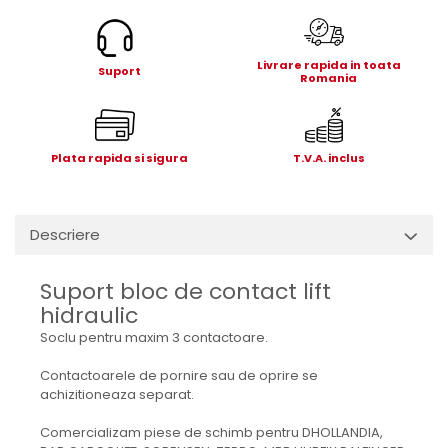
Electrice
Mecanice
Hidraulice
Livrare rapida in toata
Suport
Romania
Motoare electrice si pompe
hidraulice
Role, bucse si bolturi
Plata rapida si sigura
T.V.A. inclus
Cilindru hidraulic si burduf
ANTEO
Electrice
Descriere
Hidraulice
Mecanice
Suport bloc de contact lift
Bolturi, role si bucse
hidraulic
Cilindri si burdufe
Soclu pentru maxim 3 contactoare.
Pompe si motoare electrice
DAUTEL
Contactoarele de pornire sau de oprire se
achizitioneaza separat.
Electrice
Hidraulica
Comercializam piese de schimb pentru DHOLLANDIA,