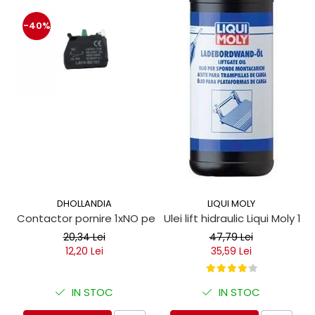
-40%
DHOLLANDIA
LIQUI MOLY
Contactor pornire 1xNO pentru obloane hidraulice
Ulei lift hidraulic Liqui Moly 1 lit
20,34 Lei
47,79 Lei
12,20 Lei
35,59 Lei
IN STOC
IN STOC