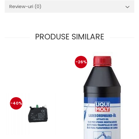
Mecanica
Review-uri
(0)
Electropompa si motoare
electrice
Burdufuri si cilindri hidraulici
Role, bucsi si bolturi
PRODUSE SIMILARE
BEHRENS
Bolturi - role - bucse
Burdufe si cilindri
-26%
Mecanice
Electrice
Hidraulice
Motoare electrice si pompe
SÖRENSEN
-40%
Mecanice
Electrice
Hidraulice
Cilindri hidraulici si burdufe