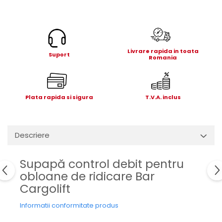
Electrice
Mecanice
Hidraulice
Motoare electrice si pompe
Livrare rapida in toata
hidraulice
Suport
Romania
Role, bucse si bolturi
Cilindru hidraulic si burduf
ANTEO
Plata rapida si sigura
T.V.A. inclus
Electrice
Hidraulice
Mecanice
Descriere
Bolturi, role si bucse
Cilindri si burdufe
Supapă control debit pentru
Pompe si motoare electrice
obloane de ridicare Bar
DAUTEL
Cargolift
Electrice
Informatii conformitate produs
Hidraulica