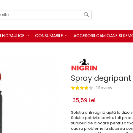
I HIDRAULICE
CONSUMABILE
ACCESORII CAMIOANE SI REM
Spray degripant
1 Review
35,59 Lei
Solutia anti rugină ajută la dizol
Solutie potrivita pentru toti prod
șuruburi de blocare pentru a fix
cauza probleme la slăbirea conex