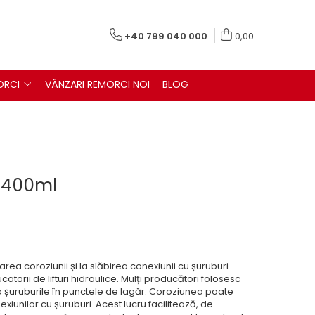
+40 799 040 000
0,00
ORCI
VÂNZARI REMORCI NOI
BLOG
 400ml
varea coroziunii și la slăbirea conexiunii cu șuruburi.
ucatorii de lifturi hidraulice. Mulți producători folosesc
a șuruburile în punctele de lagăr. Coroziunea poate
iunilor cu șuruburi. Acest lucru facilitează, de