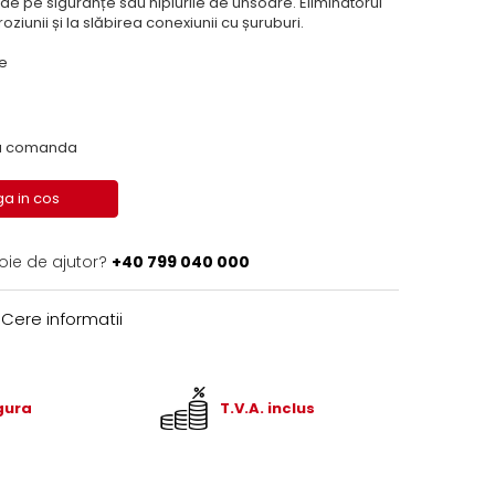
e pe siguranțe sau niplurile de unsoare. Eliminatorul
ziunii și la slăbirea conexiunii cu șuruburi.
re
 la comanda
a in cos
oie de ajutor?
+40 799 040 000
Cere informatii
igura
T.V.A. inclus