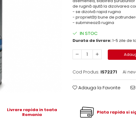
asemenea, slăbirea șuruburilor d
de rugină ajută la dizolvarea coro
- se dizolvă rapid rugina
- proprietăți bune de patrunde
- subminează rugina
IN STOC
Durata de livrare:
1-5 zile de
Adaug
Cod Produs:
IS72271
Ai nev
Adauga la Favorite
Livrare rapida in toata
Plata rapida si s
Romania