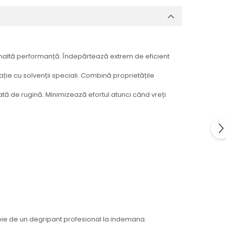
e înaltă performanță. Îndepărtează extrem de eficient
ație cu solvenții speciali. Combină proprietățile
cată de rugină. Minimizează efortul atunci când vreți
evoie de un degripant profesional la indemana.