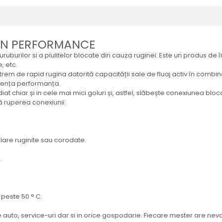
RIN PERFORMANCE
ruburilor si a piulitelor blocate din cauza ruginei. Este un produs d
, etc.
xtrem de rapid rugina datorită capacității sale de fluaj activ în combin
otența performanța.
at chiar și in cele mai mici goluri și, astfel, slăbește conexiunea blo
ă ruperea conexiunii.
lare ruginite sau corodate.
.
 peste 50 ° C.
re auto, service-uri dar si in orice gospodarie. Fiecare mester are n