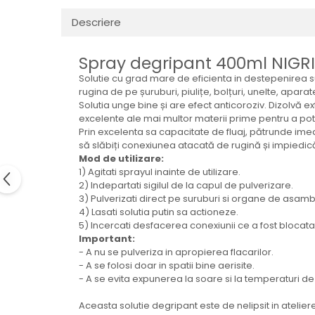
Electrice
Descriere
Mecanice
Hidraulice
Spray degripant 400ml NIG
Motoare electrice si pompe
hidraulice
Solutie cu grad mare de eficienta in destepenirea su
rugina de pe șuruburi, piulițe, bolțuri, unelte, aparate
Role, bucse si bolturi
Solutia unge bine și are efect anticoroziv. Dizolvă e
Cilindru hidraulic si burduf
excelente ale mai multor materii prime pentru a p
ANTEO
Prin excelenta sa capacitate de fluaj, pătrunde imedi
să slăbiți conexiunea atacată de rugină și impiedic
Electrice
Mod de utilizare:
Hidraulice
1) Agitati sprayul inainte de utilizare.
2) Indepartati sigilul de la capul de pulverizare.
Mecanice
3) Pulverizati direct pe suruburi si organe de asamb
Bolturi, role si bucse
4) Lasati solutia putin sa actioneze.
5) Incercati desfacerea conexiunii ce a fost blocata
Cilindri si burdufe
Important:
Pompe si motoare electrice
- A nu se pulveriza in apropierea flacarilor.
DAUTEL
- A se folosi doar in spatii bine aerisite.
- A se evita expunerea la soare si la temperaturi de
Electrice
Hidraulica
Aceasta solutie degripant este de nelipsit in atelie