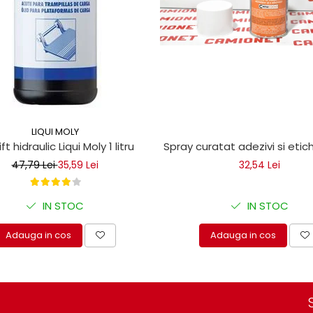
LIQUI MOLY
ice
lift hidraulic Liqui Moly 1 litru
Spray curatat adezivi si eti
47,79 Lei
35,59 Lei
32,54 Lei
IN STOC
IN STOC
Adauga in cos
Adauga in cos