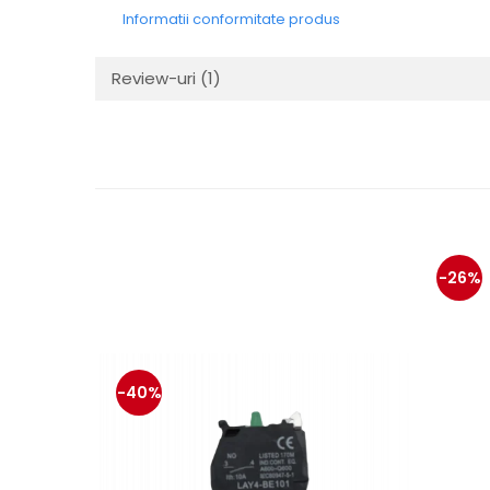
Mecanica
Informatii conformitate produs
Electropompa si motoare
electrice
Review-uri
(1)
Burdufuri si cilindri hidraulici
Role, bucsi si bolturi
BEHRENS
Bolturi - role - bucse
Burdufe si cilindri
Mecanice
Electrice
-26%
Hidraulice
Motoare electrice si pompe
SÖRENSEN
Mecanice
-40%
Electrice
Hidraulice
Cilindri hidraulici si burdufe