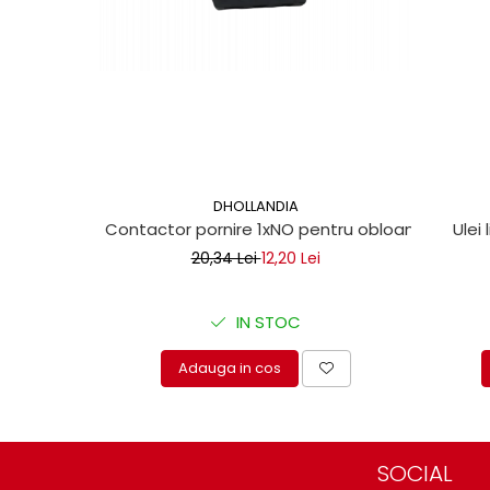
protectie
Grup electropompa
Bolturi, role si bucsi
MAMMUT LIFT
Mecanice
Electrice
Hidraulice
Motor electric si pompa hidraulica
DHOLLANDIA
Contactor pornire 1xNO pentru obloane hidraul
Ulei 
Cilindru hidraulic si protectie
burduf
20,34 Lei
12,20 Lei
ERHEL - HYDRIS
Hidraulice
IN STOC
Electrice
Adauga in cos
Mecanice
Role, bucse si bolturi
Motoras electric si pompa
Cilindri si burdufuri protectie
SOCIAL
Consumabile