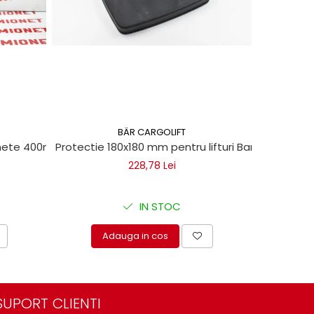
BÄR CARGOLIFT
chete 400ml
Protectie 180x180 mm pentru lifturi Bar Cargolift
Vaselin
228,78 Lei
IN STOC
Adauga in cos
A
SUPORT CLIENTI