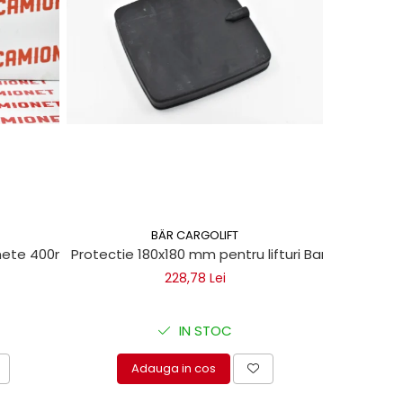
BÄR CARGOLIFT
chete 400ml
Protectie 180x180 mm pentru lifturi Bar Cargolift
Vaselin
228,78 Lei
IN STOC
Adauga in cos
A