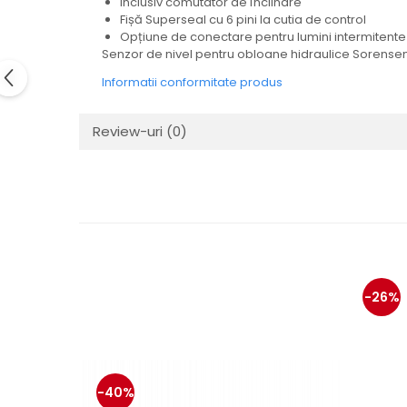
Inclusiv comutator de înclinare
Electrice
Fișă Superseal cu 6 pini la cutia de control
Mecanice
Opțiune de conectare pentru lumini intermitente 
Senzor de nivel pentru obloane hidraulice Sorensen
Hidraulice
Motoare electrice si pompe
Informatii conformitate produs
hidraulice
Role, bucse si bolturi
Review-uri
(0)
Cilindru hidraulic si burduf
ANTEO
Electrice
Hidraulice
Mecanice
Bolturi, role si bucse
Cilindri si burdufe
-26%
Pompe si motoare electrice
DAUTEL
Electrice
Hidraulica
-40%