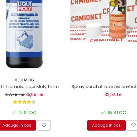
LIQUI MOLY
ice
lift hidraulic Liqui Moly 1 litru
Spray curatat adezivi si eti
47,79 Lei
35,59 Lei
32,54 Lei
IN STOC
IN STOC
Adauga in cos
Adauga in cos