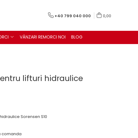
+40 799 040 000
0,00
ORCI
VÂNZARI REMORCI NOI
BLOG
entru lifturi hidraulice
hidraulice Sorensen S10
 la comanda