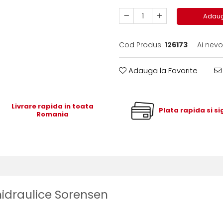
Adaug
Cod Produs:
126173
Ai nevo
Adauga la Favorite
Livrare rapida in toata
Plata rapida si s
Romania
 hidraulice Sorensen