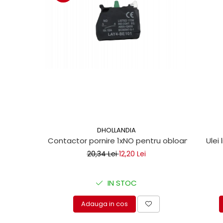
Mecanica
Electropompa si motoare
electrice
Burdufuri si cilindri hidraulici
Role, bucsi si bolturi
BEHRENS
Bolturi - role - bucse
Burdufe si cilindri
Mecanice
Electrice
DHOLLANDIA
Hidraulice
Contactor pornire 1xNO pentru obloane hidraul
Ulei 
Motoare electrice si pompe
20,34 Lei
12,20 Lei
SÖRENSEN
Mecanice
IN STOC
Electrice
Hidraulice
Adauga in cos
Cilindri hidraulici si burdufe