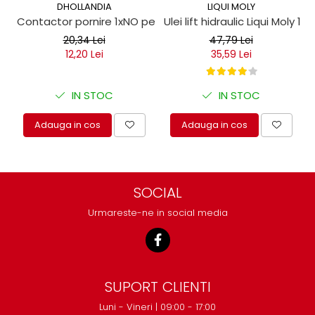
DHOLLANDIA
LIQUI MOLY
Contactor pornire 1xNO pentru obloane hidraulice
Ulei lift hidraulic Liqui Moly 1 lit
20,34 Lei
47,79 Lei
12,20 Lei
35,59 Lei
IN STOC
IN STOC
Adauga in cos
Adauga in cos
SOCIAL
Urmareste-ne in social media
SUPORT CLIENTI
Luni - Vineri | 09:00 - 17:00