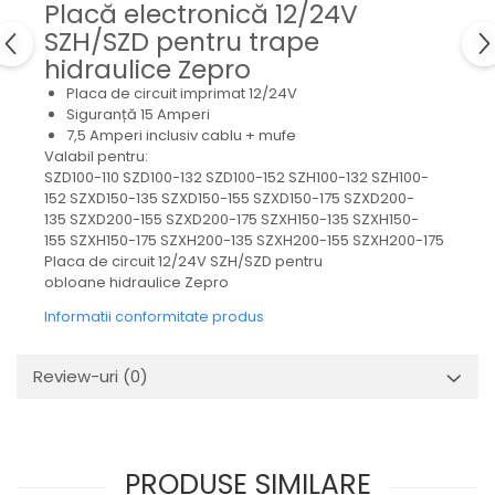
Placă electronică 12/24V
Mecanica
SZH/SZD pentru trape
Electropompa si motoare
electrice
hidraulice Zepro
Burdufuri si cilindri hidraulici
Placa de circuit imprimat 12/24V
Siguranță 15 Amperi
Role, bucsi si bolturi
7,5 Amperi inclusiv cablu + mufe
BEHRENS
Valabil pentru:
SZD100-110 SZD100-132 SZD100-152 SZH100-132 SZH100-
Bolturi - role - bucse
152 SZXD150-135 SZXD150-155 SZXD150-175 SZXD200-
Burdufe si cilindri
135 SZXD200-155 SZXD200-175 SZXH150-135 SZXH150-
Mecanice
155 SZXH150-175 SZXH200-135 SZXH200-155 SZXH200-175
Placa de circuit 12/24V SZH/SZD pentru
Electrice
obloane hidraulice Zepro
Hidraulice
Informatii conformitate produs
Motoare electrice si pompe
SÖRENSEN
Review-uri
(0)
Mecanice
Electrice
Hidraulice
Cilindri hidraulici si burdufe
PRODUSE SIMILARE