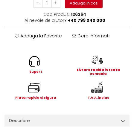
Adauga in cos
Electrice
Mecanice
Cod Produs:
126264
Hidraulice
Ai nevoie de ajutor?
+40 799 040 000
Motoare electrice si pompe
hidraulice
Adauga la Favorite
Cere informatii
Role, bucse si bolturi
Cilindru hidraulic si burduf
ANTEO
Electrice
Livrare rapida in toata
Suport
Hidraulice
Romania
Mecanice
Bolturi, role si bucse
Cilindri si burdufe
Plata rapida si sigura
T.V.A. inclus
Pompe si motoare electrice
DAUTEL
Descriere
Electrice
Hidraulica