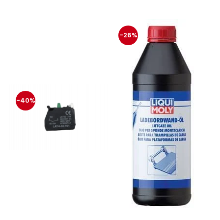
protectie
Grup electropompa
Bolturi, role si bucsi
-26%
MAMMUT LIFT
Mecanice
Electrice
Hidraulice
Motor electric si pompa hidraulica
-40%
Cilindru hidraulic si protectie
burduf
ERHEL - HYDRIS
Hidraulice
Electrice
Mecanice
Role, bucse si bolturi
Motoras electric si pompa
Cilindri si burdufuri protectie
Consumabile