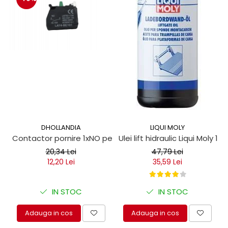
protectie
Grup electropompa
Bolturi, role si bucsi
MAMMUT LIFT
Mecanice
Electrice
Hidraulice
Motor electric si pompa hidraulica
Cilindru hidraulic si protectie
burduf
DHOLLANDIA
LIQUI MOLY
ERHEL - HYDRIS
Contactor pornire 1xNO pentru obloane hidraulice
Ulei lift hidraulic Liqui Moly 1 lit
Hidraulice
20,34 Lei
47,79 Lei
Electrice
12,20 Lei
35,59 Lei
Mecanice
Role, bucse si bolturi
IN STOC
IN STOC
Motoras electric si pompa
Adauga in cos
Adauga in cos
Cilindri si burdufuri protectie
Consumabile