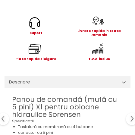
Electrice
Mecanice
Hidraulice
Motoare electrice si pompe
Livrare rapida in toata
hidraulice
Suport
Romania
Role, bucse si bolturi
Cilindru hidraulic si burduf
ANTEO
Plata rapida si sigura
T.V.A. inclus
Electrice
Hidraulice
Mecanice
Descriere
Bolturi, role si bucse
Cilindri si burdufe
Panou de comandă (mufă cu
Pompe si motoare electrice
5 pini) X1 pentru obloane
hidraulice Sorensen
DAUTEL
Specificații:
Electrice
Tastatură cu membrană cu 4 butoane
Hidraulica
conector cu 5 pini