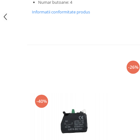
Numar butoane: 4
Electrice
Mecanice
Informatii conformitate produs
Hidraulice
Motoare electrice si pompe
hidraulice
Role, bucse si bolturi
Cilindru hidraulic si burduf
ANTEO
-26%
Electrice
Hidraulice
Mecanice
Bolturi, role si bucse
Cilindri si burdufe
-40%
Pompe si motoare electrice
DAUTEL
Electrice
Hidraulica