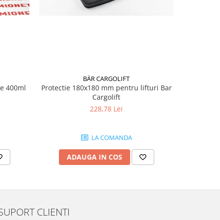
BÄR CARGOLIFT
te 400ml
Protectie 180x180 mm pentru lifturi Bar
Vaseli
Cargolift
228,78 Lei
LA COMANDA
ADAUGA IN COS
AD
SUPORT CLIENTI