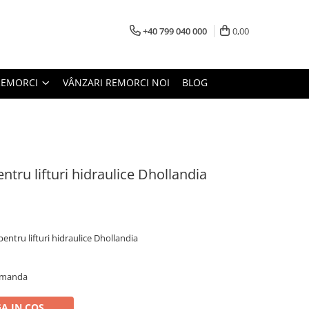
+40 799 040 000
0,00
REMORCI
VÂNZARI REMORCI NOI
BLOG
ntru lifturi hidraulice Dhollandia
entru lifturi hidraulice Dhollandia
comanda
A IN COS