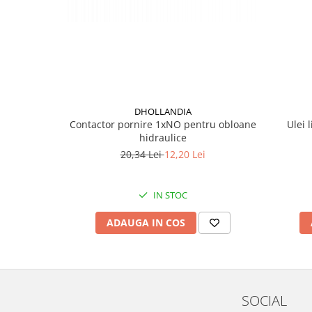
Mecanica
Electropompa si motoare electrice
Burdufuri si cilindri hidraulici
Role, bucsi si bolturi
BEHRENS
Bolturi - role - bucse
DHOLLANDIA
Burdufe si cilindri
Contactor pornire 1xNO pentru obloane
Ulei 
Mecanice
hidraulice
Electrice
20,34 Lei
12,20 Lei
Hidraulice
Motoare electrice si pompe
IN STOC
SÖRENSEN
ADAUGA IN COS
Mecanice
Electrice
Hidraulice
Cilindri hidraulici si burdufe
SOCIAL
protectie