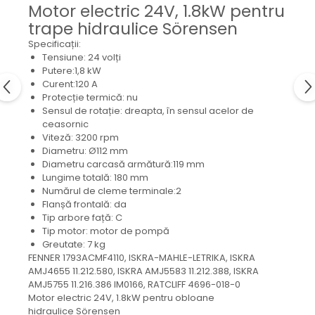
Mecanica
Motor electric 24V, 1.8kW pentru
trape hidraulice Sörensen
Electropompa si motoare
electrice
Specificații:
Burdufuri si cilindri hidraulici
Tensiune: 24 volți
Putere:1,8 kW
Role, bucsi si bolturi
Curent:120 A
BEHRENS
Protecție termică: nu
Sensul de rotație: dreapta, în sensul acelor de
Bolturi - role - bucse
ceasornic
Burdufe si cilindri
Viteză: 3200 rpm
Diametru: Ø112 mm
Mecanice
Diametru carcasă armătură:119 mm
Electrice
Lungime totală: 180 mm
Hidraulice
Numărul de cleme terminale:2
Flanșă frontală: da
Motoare electrice si pompe
Tip arbore față: C
SÖRENSEN
Tip motor: motor de pompă
Greutate: 7 kg
Mecanice
FENNER 1793ACMF4110, ISKRA-MAHLE-LETRIKA, ISKRA
Electrice
AMJ4655 11.212.580, ISKRA AMJ5583 11.212.388, ISKRA
Hidraulice
AMJ5755 11.216.386 IM0166, RATCLIFF 4696-018-0
Motor electric 24V, 1.8kW pentru obloane
Cilindri hidraulici si burdufe
hidraulice Sörensen