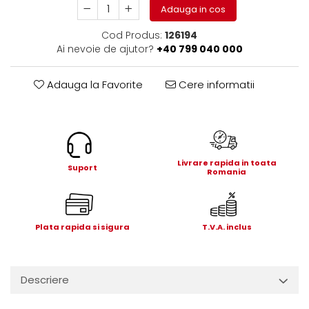
Electrice
Adauga in cos
Mecanice
Cod Produs:
126194
Hidraulice
Ai nevoie de ajutor?
+40 799 040 000
Motoare electrice si pompe
hidraulice
Adauga la Favorite
Cere informatii
Role, bucse si bolturi
Cilindru hidraulic si burduf
ANTEO
Electrice
Livrare rapida in toata
Hidraulice
Suport
Romania
Mecanice
Bolturi, role si bucse
Cilindri si burdufe
Plata rapida si sigura
T.V.A. inclus
Pompe si motoare electrice
DAUTEL
Electrice
Descriere
Hidraulica