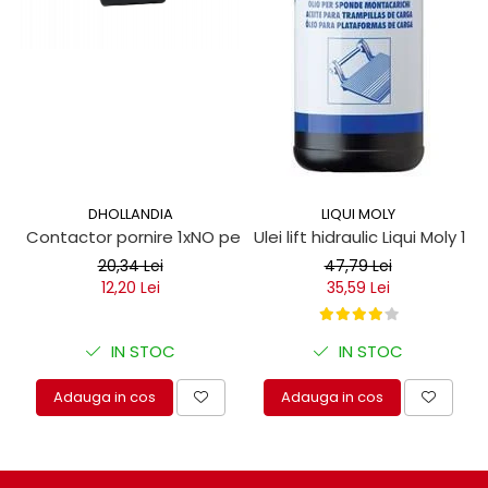
DHOLLANDIA
LIQUI MOLY
Contactor pornire 1xNO pentru obloane hidraulice
Ulei lift hidraulic Liqui Moly 1 lit
20,34 Lei
47,79 Lei
12,20 Lei
35,59 Lei
IN STOC
IN STOC
Adauga in cos
Adauga in cos