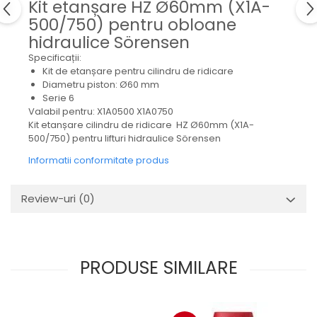
Kit etanșare HZ Ø60mm (X1A-
Mecanica
500/750) pentru obloane
Electropompa si motoare
hidraulice Sörensen
electrice
Burdufuri si cilindri hidraulici
Specificații:
Kit de etanșare pentru cilindru de ridicare
Role, bucsi si bolturi
Diametru piston: Ø60 mm
BEHRENS
Serie 6
Valabil pentru: X1A0500 X1A0750
Bolturi - role - bucse
Kit etanșare cilindru de ridicare HZ Ø60mm (X1A-
Burdufe si cilindri
500/750) pentru lifturi hidraulice Sörensen
Mecanice
Informatii conformitate produs
Electrice
Hidraulice
Review-uri
(0)
Motoare electrice si pompe
SÖRENSEN
Mecanice
PRODUSE SIMILARE
Electrice
Hidraulice
Cilindri hidraulici si burdufe