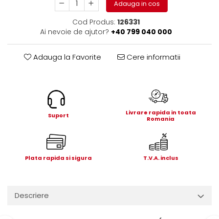
Adauga in cos
Electrice
Mecanice
Cod Produs:
126331
Hidraulice
Ai nevoie de ajutor?
+40 799 040 000
Motoare electrice si pompe
hidraulice
Adauga la Favorite
Cere informatii
Role, bucse si bolturi
Cilindru hidraulic si burduf
ANTEO
Electrice
Livrare rapida in toata
Suport
Hidraulice
Romania
Mecanice
Bolturi, role si bucse
Cilindri si burdufe
Plata rapida si sigura
T.V.A. inclus
Pompe si motoare electrice
DAUTEL
Descriere
Electrice
Hidraulica